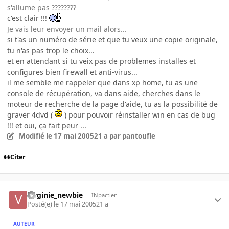
s'allume pas ????????
c'est clair !!!
Je vais leur envoyer un mail alors...
si t'as un numéro de série et que tu veux une copie originale,
tu n'as pas trop le choix...
et en attendant si tu veix pas de problemes installes et
configures bien firewall et anti-virus...
il me semble me rappeler que dans xp home, tu as une
console de récupération, va dans aide, cherches dans le
moteur de recherche de la page d'aide, tu as la possibilité de
graver 4dvd (
) pour pouvoir réinstaller win en cas de bug
!!! et oui, ça fait peur ...
Modifié
le 17 mai 2005
21 a
par pantoufle
Citer
Virginie_newbie
INpactien
Posté(e)
le 17 mai 2005
21 a
AUTEUR