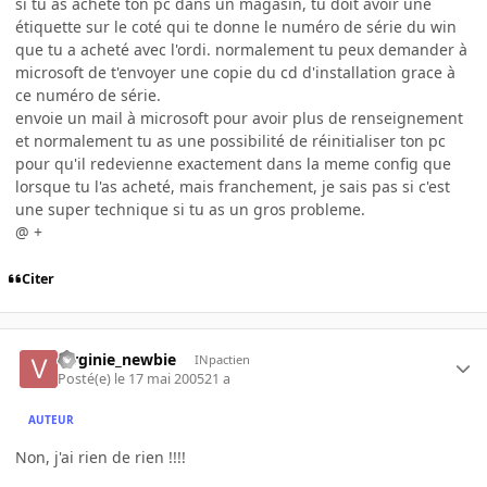
si tu as acheté ton pc dans un magasin, tu doit avoir une
étiquette sur le coté qui te donne le numéro de série du win
que tu a acheté avec l'ordi. normalement tu peux demander à
microsoft de t'envoyer une copie du cd d'installation grace à
ce numéro de série.
envoie un mail à microsoft pour avoir plus de renseignement
et normalement tu as une possibilité de réinitialiser ton pc
pour qu'il redevienne exactement dans la meme config que
lorsque tu l'as acheté, mais franchement, je sais pas si c'est
une super technique si tu as un gros probleme.
@ +
Citer
Virginie_newbie
INpactien
Posté(e)
le 17 mai 2005
21 a
AUTEUR
Non, j'ai rien de rien !!!!