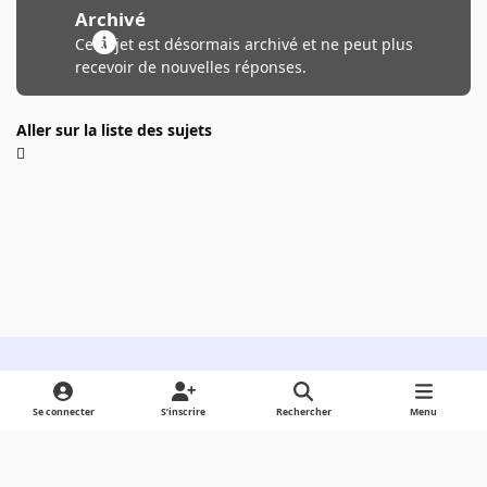
Archivé
Ce sujet est désormais archivé et ne peut plus
recevoir de nouvelles réponses.
Aller sur la liste des sujets
Light Mode
Dark Mode
System Preference
Se connecter
S’inscrire
Rechercher
Menu
Langue
Cookies
Powered by
Invision Community