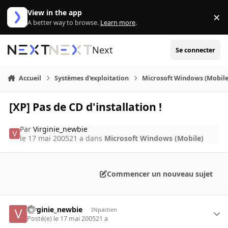
Aller au contenu
View in the app
×
Di
A better way to browse.
Learn more
.
Next
Se connecter
Accueil
Systèmes d'exploitation
Microsoft Windows (Mobile
[XP] Pas de CD d'installation !
Par
Virginie_newbie
le 17 mai 2005
21 a
dans
Microsoft Windows (Mobile)
Commencer un nouveau sujet
Virginie_newbie
INpactien
Posté(e)
le 17 mai 2005
21 a