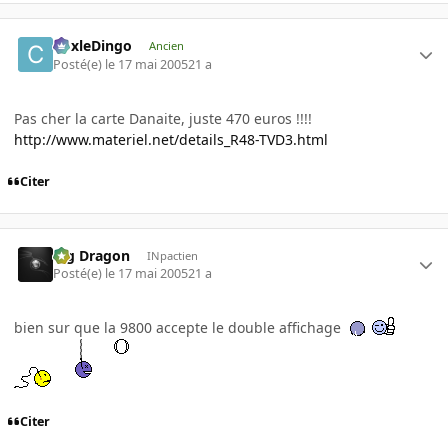
CoxleDingo
Ancien
Posté(e)
le 17 mai 2005
21 a
Pas cher la carte Danaite, juste 470 euros !!!!
http://www.materiel.net/details_R48-TVD3.html
Citer
Big Dragon
INpactien
Posté(e)
le 17 mai 2005
21 a
bien sur que la 9800 accepte le double affichage
Citer