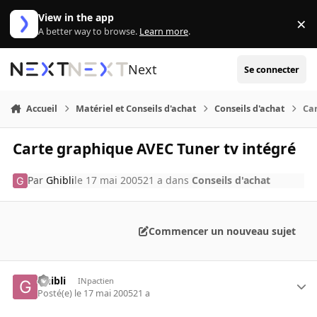
Aller au contenu
View in the app
×
Di
A better way to browse.
Learn more
.
Next
Se connecter
Accueil
Matériel et Conseils d'achat
Conseils d'achat
Car
Carte graphique AVEC Tuner tv intégré
Par
Ghibli
le 17 mai 2005
21 a
dans
Conseils d'achat
Commencer un nouveau sujet
Ghibli
INpactien
Posté(e)
le 17 mai 2005
21 a