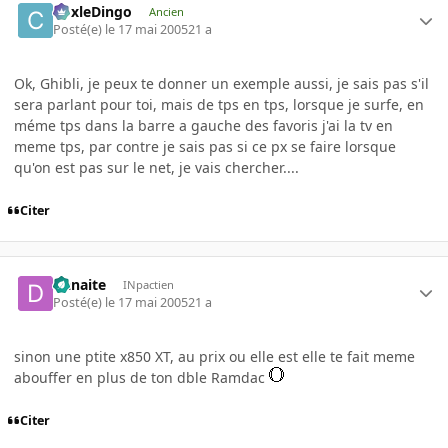
CoxleDingo
Ancien
Posté(e)
le 17 mai 2005
21 a
Ok, Ghibli, je peux te donner un exemple aussi, je sais pas s'il
sera parlant pour toi, mais de tps en tps, lorsque je surfe, en
méme tps dans la barre a gauche des favoris j'ai la tv en
meme tps, par contre je sais pas si ce px se faire lorsque
qu'on est pas sur le net, je vais chercher....
Citer
Danaite
INpactien
Posté(e)
le 17 mai 2005
21 a
sinon une ptite x850 XT, au prix ou elle est elle te fait meme
abouffer en plus de ton dble Ramdac
Citer