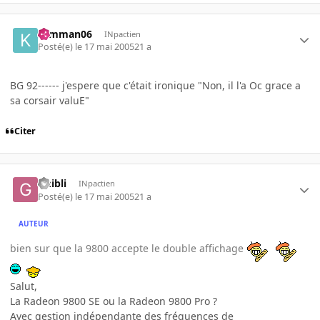
ktmman06
INpactien
Posté(e)
le 17 mai 2005
21 a
BG 92------ j'espere que c'était ironique "Non, il l'a Oc grace a
sa corsair valuE"
Citer
Ghibli
INpactien
Posté(e)
le 17 mai 2005
21 a
AUTEUR
bien sur que la 9800 accepte le double affichage
Salut,
La Radeon 9800 SE ou la Radeon 9800 Pro ?
Avec gestion indépendante des fréquences de