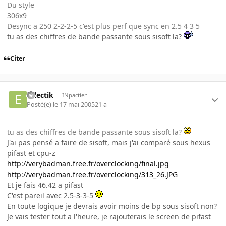
Du style
306x9
Desync a 250 2-2-2-5 c'est plus perf que sync en 2.5 4 3 5
tu as des chiffres de bande passante sous sisoft la?
Citer
eclectik
INpactien
Posté(e)
le 17 mai 2005
21 a
tu as des chiffres de bande passante sous sisoft la?
J'ai pas pensé a faire de sisoft, mais j'ai comparé sous hexus
pifast et cpu-z
http://verybadman.free.fr/overclocking/final.jpg
http://verybadman.free.fr/overclocking/313_26.JPG
Et je fais 46.42 a pifast
C'est pareil avec 2.5-3-3-5
En toute logique je devrais avoir moins de bp sous sisoft non?
Je vais tester tout a l'heure, je rajouterais le screen de pifast