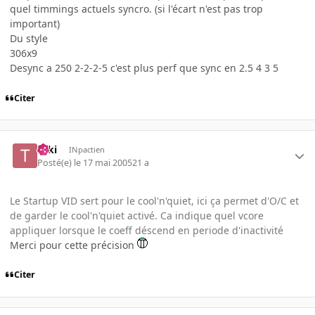
quel timmings actuels syncro. (si l'écart n'est pas trop
important)
Du style
306x9
Desync a 250 2-2-2-5 c'est plus perf que sync en 2.5 4 3 5
Citer
Taki
INpactien
Posté(e)
le 17 mai 2005
21 a
Le Startup VID sert pour le cool'n'quiet, ici ça permet d'O/C et
de garder le cool'n'quiet activé. Ca indique quel vcore
appliquer lorsque le coeff déscend en periode d'inactivité
Merci pour cette précision
Citer