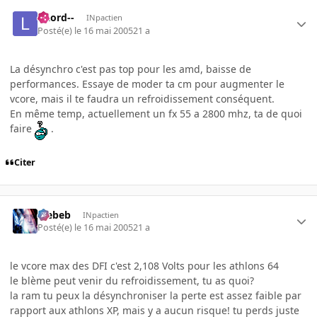
--Lord--
INpactien
Posté(e)
le 16 mai 2005
21 a
La désynchro c'est pas top pour les amd, baisse de
performances. Essaye de moder ta cm pour augmenter le
vcore, mais il te faudra un refroidissement conséquent.
En même temp, actuellement un fx 55 a 2800 mhz, ta de quoi
faire
.
Citer
Trebeb
INpactien
Posté(e)
le 16 mai 2005
21 a
le vcore max des DFI c'est 2,108 Volts pour les athlons 64
le blème peut venir du refroidissement, tu as quoi?
la ram tu peux la désynchroniser la perte est assez faible par
rapport aux athlons XP, mais y a aucun risque! tu perds juste