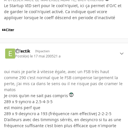
Le Startup VID sert pour le cool'n'quiet, ici ça permet d'O/C et
de garder le cool'n'quiet activé. Ca indique quel vcore
appliquer lorsque le coeff déscend en periode d'inactivité
Citer
eclectik
INpactien
Posté(e)
le 17 mai 2005
21 a
oui mais je parle à vitesse égale, avec un FSB très haut
comme 290 c'est normal que le FSB compense largement la
perte, j'ai mis ca dans le sens ou il ne risque pas de cramer le
matos
Je crois qu'on ne sait pas compris
289 x 9 syncro a 2.5-4-3-5
est moins perf que
289 x 9 desyncro a 193 (fréquence ram effective) 2-2-2-5
D'ailleurs avec des timmings sérrés, en desyncro si tu as une
fréquence suffisante c'est bien plus éfficace que n'importe