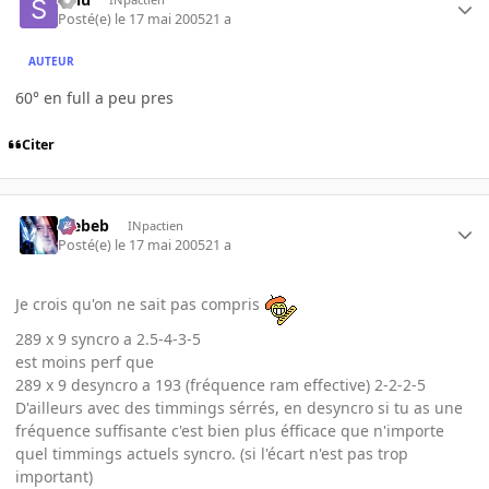
Posté(e)
le 17 mai 2005
21 a
AUTEUR
60° en full a peu pres
Citer
Trebeb
INpactien
Posté(e)
le 17 mai 2005
21 a
Je crois qu'on ne sait pas compris
289 x 9 syncro a 2.5-4-3-5
est moins perf que
289 x 9 desyncro a 193 (fréquence ram effective) 2-2-2-5
D'ailleurs avec des timmings sérrés, en desyncro si tu as une
fréquence suffisante c'est bien plus éfficace que n'importe
quel timmings actuels syncro. (si l'écart n'est pas trop
important)