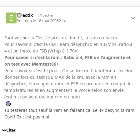
eclectik
INpactien
Posté(e)
le 18 mai 2005
21 a
Faut vérifier si C'est le proc qui limite, la ram ou la cm...
Pour savoir si c'est la CM : Ram désynchro en 133Mhz, ratio à
4 et on fonce en FSB (Vchip à 1.70V)
Pour savoir si c'est la ram : Ratio à 4, FSB on l'augmente et
on test avec Memtest86+
Pour savoir si c'est le proc : On se fixe un fsb inférieur à celui
donner lors du test FSB MAX de la cm, avec la ram en
désynchro, et on ajuste ratio et FSB en prenant en compte les
températures et en augmentant le Vcore selon son envie
(enfin si on veut o/c bourrin ou non)
Tu testeras tout sauf la ram en faisant ça. Le 4x desync ta ram.
Coeff 7x c'est pas mal.
Citer