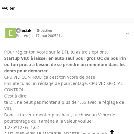
Citer
eclectik
INpactien
Posté(e)
le 17 mai 2005
21 a
POur régler ton Vcore sur la DFI, tu as trois options.
Startup VID: à laisser en auto sauf pour gros OC de bourrin
ou ton proco à besoin de se prendre un minimum dans les
dents pour démarrer.
CPU VID CONTROL: ça c'est ton Vcore de base
Ensuite tu as un réglage de pourcentage, CPU VID SPECIAL
CONTROL.
C'est à dire:
ta DFI ne peut pas monter à plus de 1.55 avec le réglage de
VID.
Donc si tu veux monter plus haut, tu choisi un Vcore+le
pourcentage qui t'amène à la valeur voulue:
1.275*127%=1.62
A UTLISER AVEC LE MATERIEL ADAPTE, bien entendu