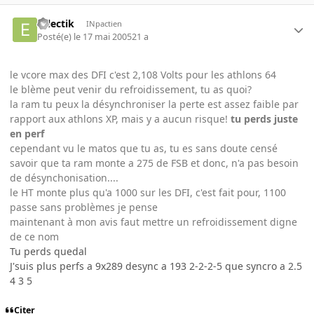
eclectik
INpactien
Posté(e)
le 17 mai 2005
21 a
le vcore max des DFI c'est 2,108 Volts pour les athlons 64
le blème peut venir du refroidissement, tu as quoi?
la ram tu peux la désynchroniser la perte est assez faible par
rapport aux athlons XP, mais y a aucun risque!
tu perds juste
en perf
cependant vu le matos que tu as, tu es sans doute censé
savoir que ta ram monte a 275 de FSB et donc, n'a pas besoin
de désynchonisation....
le HT monte plus qu'a 1000 sur les DFI, c'est fait pour, 1100
passe sans problèmes je pense
maintenant à mon avis faut mettre un refroidissement digne
de ce nom
Tu perds quedal
J'suis plus perfs a 9x289 desync a 193 2-2-2-5 que syncro a 2.5
4 3 5
Citer