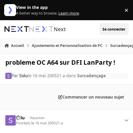
Aller au contenu
View in the app
×
Di
A better way to browse.
Learn more
.
Next
Se connecter
Accueil
Ajustements et Personnalisation de PC
Surcadença
probleme OC A64 sur DFI LanParty !
Par
Solu
le 16 mai 2005
21 a
dans
Surcadençage
Commencer un nouveau sujet
Solu
INpactien
Posté(e)
le 16 mai 2005
21 a