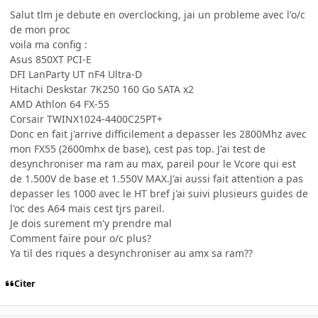
Salut tlm je debute en overclocking, jai un probleme avec l'o/c
de mon proc
voila ma config :
Asus 850XT PCI-E
DFI LanParty UT nF4 Ultra-D
Hitachi Deskstar 7K250 160 Go SATA x2
AMD Athlon 64 FX-55
Corsair TWINX1024-4400C25PT+
Donc en fait j'arrive difficilement a depasser les 2800Mhz avec
mon FX55 (2600mhx de base), cest pas top. J'ai test de
desynchroniser ma ram au max, pareil pour le Vcore qui est
de 1.500V de base et 1.550V MAX.J'ai aussi fait attention a pas
depasser les 1000 avec le HT bref j'ai suivi plusieurs guides de
l'oc des A64 mais cest tjrs pareil.
Je dois surement m'y prendre mal
Comment faire pour o/c plus?
Ya til des riques a desynchroniser au amx sa ram??
Citer