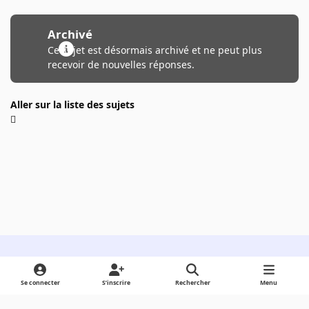
Archivé
Ce sujet est désormais archivé et ne peut plus
recevoir de nouvelles réponses.
Aller sur la liste des sujets
Light Mode
Dark Mode
System Preference
Se connecter
S’inscrire
Rechercher
Menu
Langue
Cookies