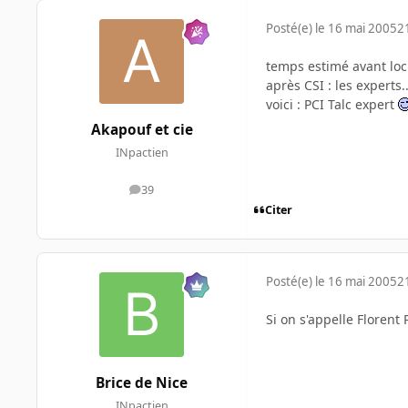
Posté(e)
le 16 mai 2005
2
temps estimé avant loc
après CSI : les experts.
voici : PCI Talc expert
Akapouf et cie
INpactien
39
messages
Citer
Posté(e)
le 16 mai 2005
2
Si on s'appelle Florent
Brice de Nice
INpactien