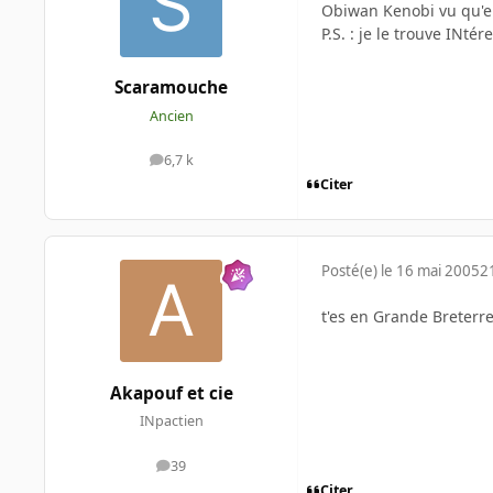
Obiwan Kenobi vu qu'en 
P.S. : je le trouve INt
Scaramouche
Ancien
6,7 k
messages
Citer
Posté(e)
le 16 mai 2005
2
t'es en Grande Breterr
Akapouf et cie
INpactien
39
messages
Citer