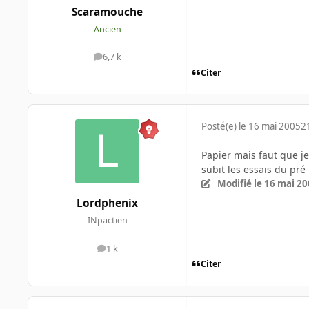
Scaramouche
Ancien
6,7 k
messages
Citer
Posté(e)
le 16 mai 2005
2
Papier mais faut que j
subit les essais du pr
Modifié
le 16 mai 2
Lordphenix
INpactien
1 k
messages
Citer