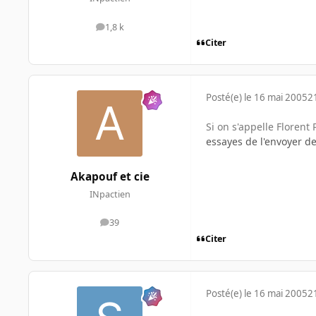
1,8 k
messages
Citer
Posté(e)
le 16 mai 2005
2
Si on s'appelle Florent
essayes de l'envoyer d
Akapouf et cie
INpactien
39
messages
Citer
Posté(e)
le 16 mai 2005
2