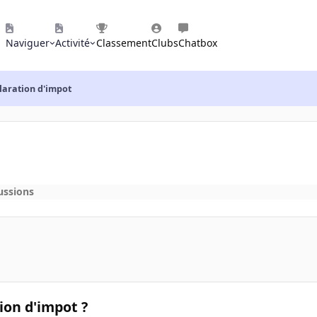
Naviguer
Activité
Classement
Clubs
Chatbox
laration d'impot
ussions
ion d'impot ?