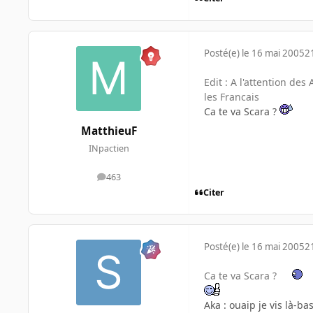
Posté(e)
le 16 mai 2005
2
Edit : A l'attention de
les Francais
Ca te va Scara ?
MatthieuF
INpactien
463
messages
Citer
Posté(e)
le 16 mai 2005
2
Ca te va Scara ?
Aka : ouaip je vis là-ba