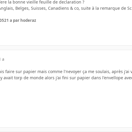
ere la bonne vieille feuille de declaration ?
s Anglais, Belges, Suisses, Canadiens & co, suite à la remarque de S
005
21 a
par hoderaz
1 a
ais faire sur papier mais comme l'nevoyer ça me soulais, après j'ai v
y avait torp de monde alors j'ai fini sur papier dans l'envellope av