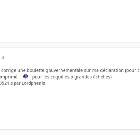
1 a
e corrige une boulette gouvernementale sur ma déclaration (pour c
é imprimé
pour les coquilles à grandes échelles)
005
21 a
par Lordphenix