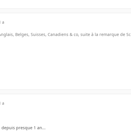
1 a
s Anglais, Belges, Suisses, Canadiens & co, suite à la remarque de S
1 a
s depuis presque 1 an...