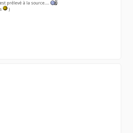
st prélevé à la source....
is
)