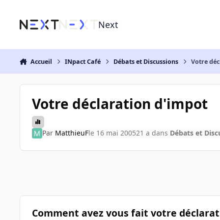
Aller au contenu
Next
Accueil
INpact Café
Débats et Discussions
Votre déc
Votre déclaration d'impot
Par
MatthieuF
le 16 mai 2005
21 a
dans
Débats et Disc
Comment avez vous fait votre déclarat