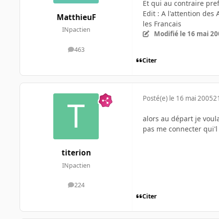
Et qui au contraire pref
Edit : A l'attention de
MatthieuF
les Francais
INpactien
Modifié
le 16 mai 2
463
messages
Citer
Posté(e)
le 16 mai 2005
2
alors au départ je voul
pas me connecter qui'l 
titerion
INpactien
224
messages
Citer