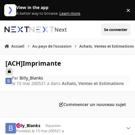
Aller au contenu
View in the app
×
Di
A better way to browse.
Learn more
.
Next
Se connecter
Accueil
Au pays de l'occasion
Achats, Ventes et Estimations
[ACH]Imprimante
Par
Billy_Blanks
le 15 mai 2005
21 a
dans
Achats, Ventes et Estimations
Commencer un nouveau sujet
Billy_Blanks
INpactien
Posté(e)
le 15 mai 2005
21 a