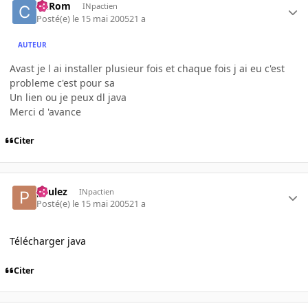
ChRom
INpactien
Posté(e)
le 15 mai 2005
21 a
AUTEUR
Avast je l ai installer plusieur fois et chaque fois j ai eu c'est
probleme c'est pour sa
Un lien ou je peux dl java
Merci d 'avance
Citer
paulez
INpactien
Posté(e)
le 15 mai 2005
21 a
Télécharger java
Citer