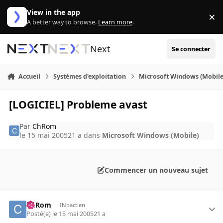
Aller au contenu
View in the app
×
Di
A better way to browse.
Learn more
.
Next
Se connecter
Accueil
Systèmes d'exploitation
Microsoft Windows (Mobile
[LOGICIEL] Probleme avast
Par
ChRom
le 15 mai 2005
21 a
dans
Microsoft Windows (Mobile)
Commencer un nouveau sujet
ChRom
INpactien
Posté(e)
le 15 mai 2005
21 a