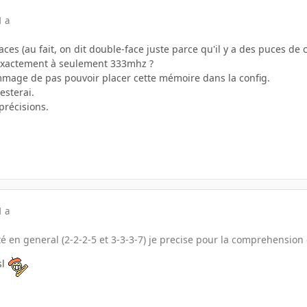
1 a
aces (au fait, on dit double-face juste parce qu'il y a des puces de 
 exactement à seulement 333mhz ?
age de pas pouvoir placer cette mémoire dans la config.
esterai.
précisions.
1 a
ôté en general (2-2-2-5 et 3-3-3-7) je precise pour la comprehension 
sl