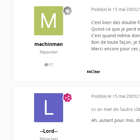
Posté(e)
le 15 mai 2005
2
C'est bien des double-f
Qu'est-ce que je perd
C'est quand même domm
Bon de toute façon, je t
machinman
Merci encore pour ces 
INpactien
17
messages
Citer
Posté(e)
le 15 mai 2005
2
ici on met de l'autre c
Ah, autant pour moi, d
--Lord--
INpactien