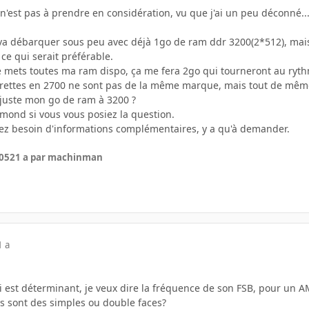
t n'est pas à prendre en considération, vu que j'ai un peu déconné..
va débarquer sous peu avec déjà 1go de ram ddr 3200(2*512), mais v
ce qui serait préférable.
 mets toutes ma ram dispo, ça me fera 2go qui tourneront au rythme 
rrettes en 2700 ne sont pas de la même marque, mais tout de mêm
 juste mon go de ram à 3200 ?
amond si vous vous posiez la question.
avez besoin d'informations complémentaires, y a qu'à demander.
005
21 a
par machinman
1 a
ui est déterminant, je veux dire la fréquence de son FSB, pour un
tes sont des simples ou double faces?