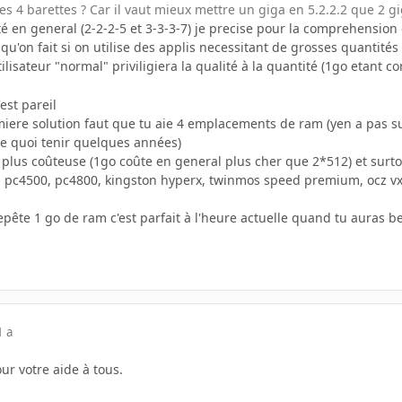
tes 4 barettes ? Car il vaut mieux mettre un giga en 5.2.2.2 que 2 gi
ôté en general (2-2-2-5 et 3-3-3-7) je precise pour la comprehension 
u'on fait si on utilise des applis necessitant de grosses quantité
utilisateur "normal" priviligiera la qualité à la quantité (1go etant
est pareil
iere solution faut que tu aie 4 emplacements de ram (yen a pas sur
e quoi tenir quelques années)
 plus coûteuse (1go coûte en general plus cher que 2*512) et surto
 pc4500, pc4800, kingston hyperx, twinmos speed premium, ocz vx...il
repête 1 go de ram c'est parfait à l'heure actuelle quand tu auras 
1 a
ur votre aide à tous.