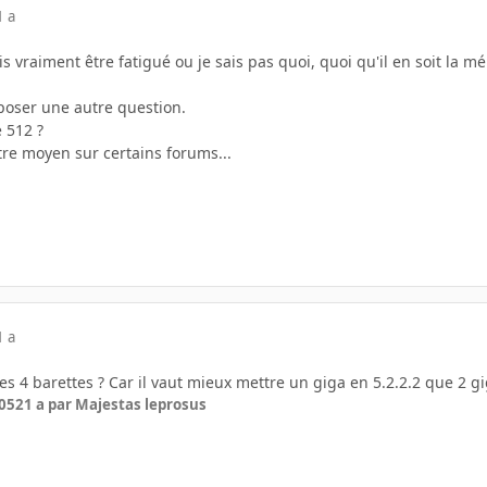
1 a
is vraiment être fatigué ou je sais pas quoi, quoi qu'il en soit la m
poser une autre question.
e 512 ?
être moyen sur certains forums...
1 a
tes 4 barettes ? Car il vaut mieux mettre un giga en 5.2.2.2 que 2 gi
005
21 a
par Majestas leprosus