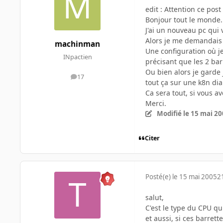
edit : Attention ce pos
Bonjour tout le monde.
J'ai un nouveau pc qui 
Alors je me demandais 
machinman
Une configuration où je
INpactien
précisant que les 2 ba
Ou bien alors je garde
17
messages
tout ça sur une k8n di
Ca sera tout, si vous 
Merci.
Modifié
le 15 mai 2
Citer
Posté(e)
le 15 mai 2005
2
salut,
C'est le type du CPU q
et aussi, si ces barret