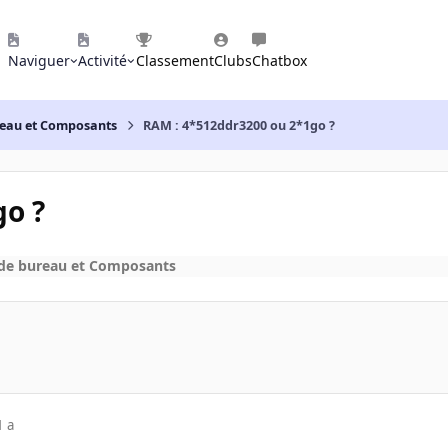
Naviguer
Activité
Classement
Clubs
Chatbox
reau et Composants
RAM : 4*512ddr3200 ou 2*1go ?
go ?
 de bureau et Composants
1 a