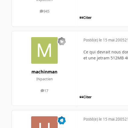
945
messages
Citer
Posté(e)
le 15 mai 2005
2
Ce qui devrait nous d
et une jetram 512MB 
machinman
INpactien
17
messages
Citer
Posté(e)
le 15 mai 2005
2