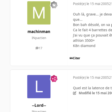
Posté(e)
le 15 mai 2005
2
Ouh là, grave... je deva
que...
Bon bah désolé, on va 
Ca le fait 4 barrettes d
machinman
J'ai vu que ça pouvait 
INpactien
athlon 3500+
K8n diamond
17
messages
Citer
Posté(e)
le 15 mai 2005
2
Quel est la latence de 
Modifié
le 15 mai 2
--Lord--
INpactien