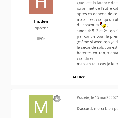
Quel est la latence de 
ici on met de l'autre c
apres ça depend de ce q
mais il est vrai qu'un 
hidden
du concours
))
INpactien
sinon 4*512 et 2*1go c'
par contre pour la prem
954
messages
(même si avec 2go ya d
la seconde solution est
barettes en 1go, a-data
vrai dire)
mais en tout cas je le 
Citer
Posté(e)
le 15 mai 2005
2
D'accord, merci bien po