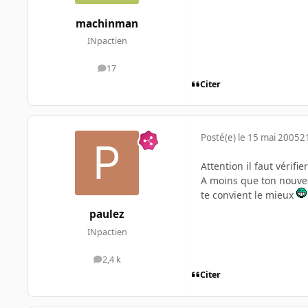
machinman
INpactien
17
messages
Citer
Posté(e)
le 15 mai 2005
2
Attention il faut vérif
A moins que ton nouveau
te convient le mieux
paulez
INpactien
2,4 k
messages
Citer