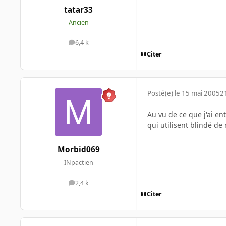
tatar33
Ancien
6,4 k
messages
Citer
Posté(e)
le 15 mai 2005
2
Au vu de ce que j'ai e
qui utilisent blindé de
Morbid069
INpactien
2,4 k
messages
Citer