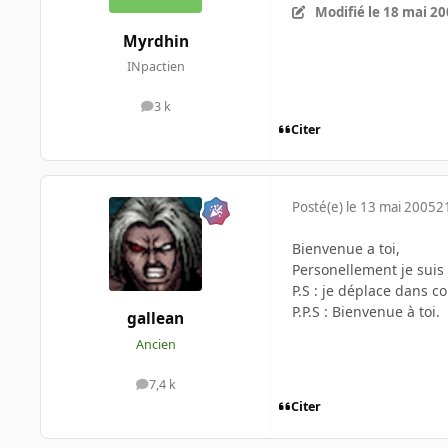
Modifié
le 18 mai 2
Myrdhin
INpactien
3 k
messages
Citer
Posté(e)
le 13 mai 2005
2
Bienvenue a toi,
Personellement je suis 
P.S : je déplace dans co
P.P.S : Bienvenue à toi.
gallean
Ancien
7,4 k
messages
Citer