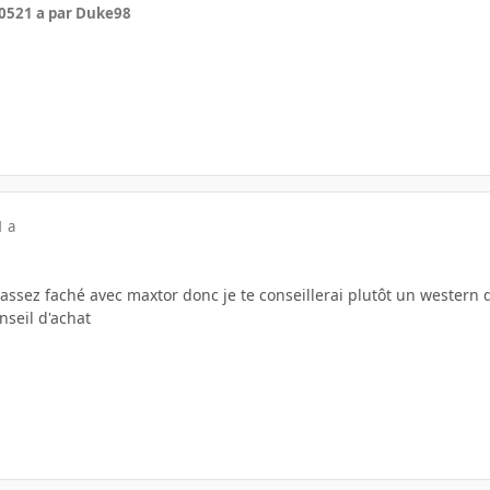
005
21 a
par Duke98
1 a
assez faché avec maxtor donc je te conseillerai plutôt un western d
nseil d'achat