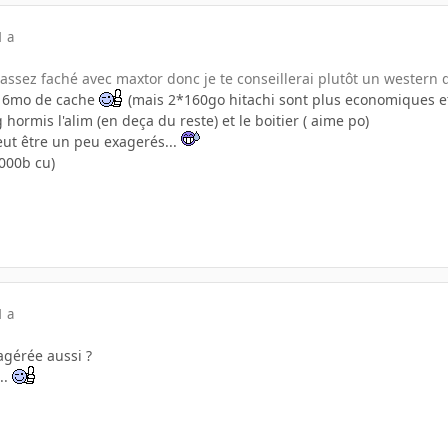
1 a
assez faché avec maxtor donc je te conseillerai plutôt un western d
16mo de cache
(mais 2*160go hitachi sont plus economiques e
hormis l'alim (en deça du reste) et le boitier ( aime po)
eut être un peu exagerés...
000b cu)
1 a
agérée aussi ?
..