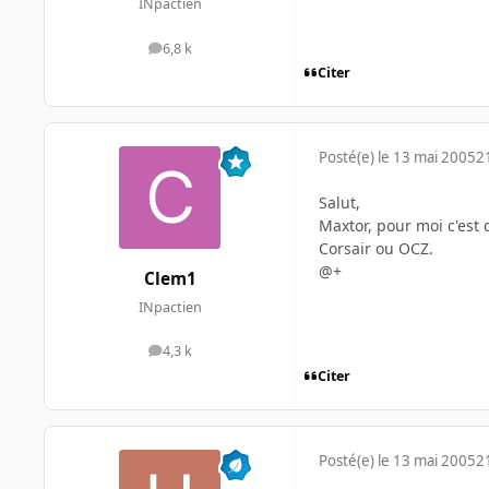
INpactien
6,8 k
messages
Citer
Posté(e)
le 13 mai 2005
2
Salut,
Maxtor, pour moi c'est
Corsair ou OCZ.
@+
Clem1
INpactien
4,3 k
messages
Citer
Posté(e)
le 13 mai 2005
2