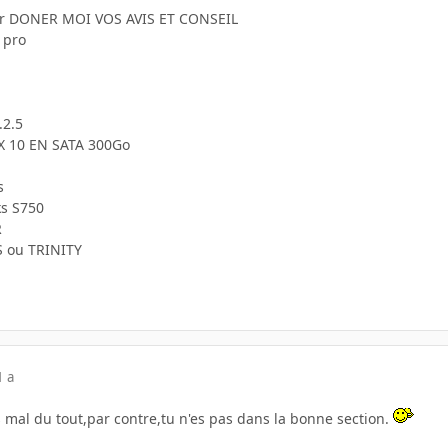
mer DONER MOI VOS AVIS ET CONSEIL
 pro
.2.5
10 EN SATA 300Go
s
ks S750
R
 ou TRINITY
1 a
as mal du tout,par contre,tu n'es pas dans la bonne section.