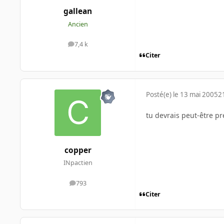
gallean
Ancien
7,4 k
messages
Citer
Posté(e)
le 13 mai 2005
2
tu devrais peut-être pr
copper
INpactien
793
messages
Citer