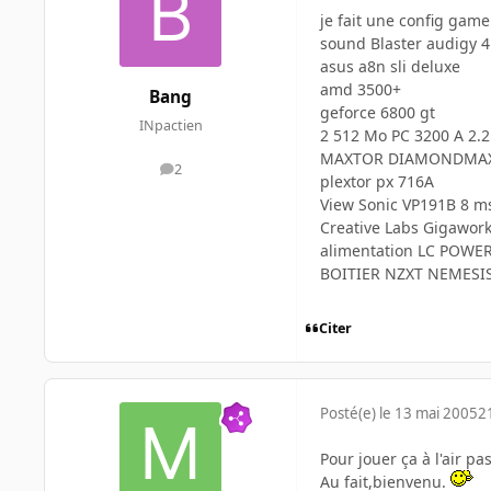
je fait une config ga
sound Blaster audigy 4
asus a8n sli deluxe
amd 3500+
Bang
geforce 6800 gt
INpactien
2 512 Mo PC 3200 A 2.2
MAXTOR DIAMONDMAX 
2
messages
plextor px 716A
View Sonic VP191B 8 m
Creative Labs Gigawor
alimentation LC POWE
BOITIER NZXT NEMESIS
Citer
Posté(e)
le 13 mai 2005
2
Pour jouer ça à l'air p
Au fait,bienvenu.