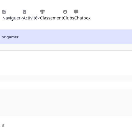
Naviguer
Activité
Classement
Clubs
Chatbox
pc gamer
1 a