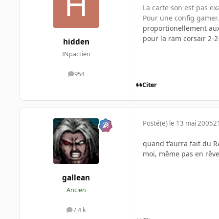
La carte son est pas ex
Pour une config gamer.
proportionellement aux
pour la ram corsair 2-2-2
hidden
INpactien
954
messages
Citer
Posté(e)
le 13 mai 2005
2
quand t'aurra fait du R
moi, même pas en rêv
gallean
Ancien
7,4 k
messages