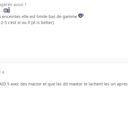
agérée aussi ?
..
 enceintes elle est limite bas de gamme
-5 c'est xl ou ll (xl is better)
1 a
AID 5 avec des mactor et que les dit maxtor te lachent les un apre
e