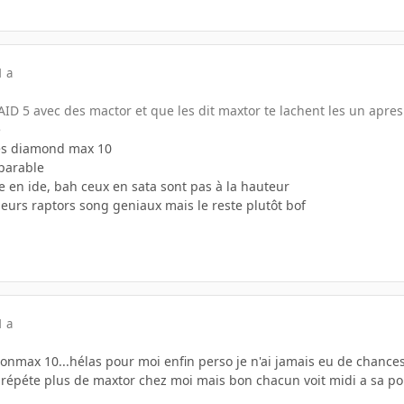
1 a
AID 5 avec des mactor et que les dit maxtor te lachent les un apre
e
des diamond max 10
parable
e en ide, bah ceux en sata sont pas à la hauteur
 leurs raptors song geniaux mais le reste plutôt bof
1 a
iamonmax 10...hélas pour moi enfin perso je n'ai jamais eu de chan
 répéte plus de maxtor chez moi mais bon chacun voit midi a sa por