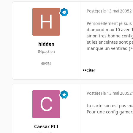
Posté(e)
le 13 mai 2005
2
Personellement je suis 
diamond max 10 avec 
sinon tres bonne config 
et les enceintes sont p
hidden
manque un ventirad (7
INpactien
954
messages
Citer
Posté(e)
le 13 mai 2005
2
La carte son est pas ex
Pour une config gamer.
Caesar PCI