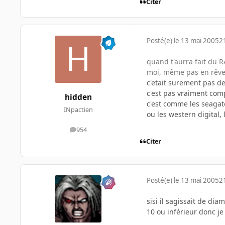
Citer
Posté(e)
le 13 mai 2005
2
quand t'aurra fait du R
moi, même pas en rêv
c'etait surement pas 
c'est pas vraiment com
hidden
c'est comme les seagat
INpactien
ou les western digital,
954
messages
Citer
Posté(e)
le 13 mai 2005
2
sisi il sagissait de d
10 ou inférieur donc je