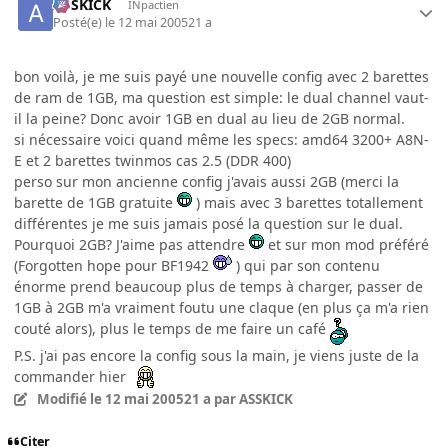
ASSKICK
INpactien
Posté(e)
le 12 mai 2005
21 a
bon voilà, je me suis payé une nouvelle config avec 2 barettes
de ram de 1GB, ma question est simple: le dual channel vaut-
il la peine? Donc avoir 1GB en dual au lieu de 2GB normal.
si nécessaire voici quand même les specs: amd64 3200+ A8N-
E et 2 barettes twinmos cas 2.5 (DDR 400)
perso sur mon ancienne config j'avais aussi 2GB (merci la
barette de 1GB gratuite
) mais avec 3 barettes totallement
différentes je me suis jamais posé la question sur le dual.
Pourquoi 2GB? J'aime pas attendre
et sur mon mod préféré
(Forgotten hope pour BF1942
) qui par son contenu
énorme prend beaucoup plus de temps à charger, passer de
1GB à 2GB m'a vraiment foutu une claque (en plus ça m'a rien
couté alors), plus le temps de me faire un café
P.S. j'ai pas encore la config sous la main, je viens juste de la
commander hier
Modifié
le 12 mai 2005
21 a
par ASSKICK
Citer