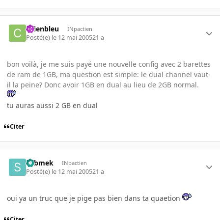
chienbleu
INpactien
Posté(e)
le 12 mai 2005
21 a
bon voilà, je me suis payé une nouvelle config avec 2 barettes
de ram de 1GB, ma question est simple: le dual channel vaut-
il la peine? Donc avoir 1GB en dual au lieu de 2GB normal.
tu auras aussi 2 GB en dual
Citer
submek
INpactien
Posté(e)
le 12 mai 2005
21 a
oui ya un truc que je pige pas bien dans ta quaetion
Citer