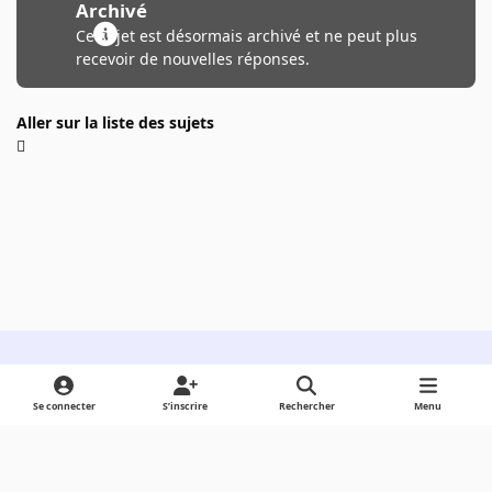
Archivé
Ce sujet est désormais archivé et ne peut plus
recevoir de nouvelles réponses.
Aller sur la liste des sujets
Light Mode
Dark Mode
System Preference
Se connecter
S’inscrire
Rechercher
Menu
Langue
Cookies
Powered by
Invision Community