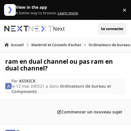
Aller au contenu
View in the app
×
Di
A better way to browse.
Learn more
.
Next
Se connecter
Accueil
Matériel et Conseils d'achat
Ordinateurs de bureau
ram en dual channel ou pas ram en
dual channel?
Par
ASSKICK
le 12 mai 2005
21 a
dans
Ordinateurs de bureau et
Composants
Commencer un nouveau sujet