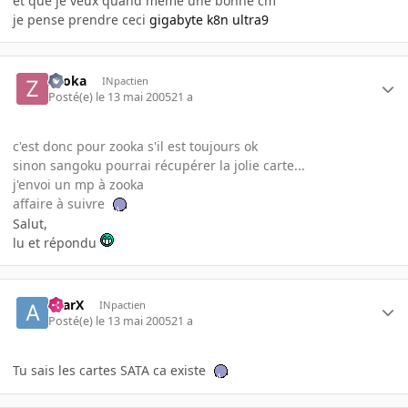
et que je veux quand même une bonne cm
je pense prendre ceci
gigabyte k8n ultra9
zooka
INpactien
Posté(e)
le 13 mai 2005
21 a
c'est donc pour zooka s'il est toujours ok
sinon sangoku pourrai récupérer la jolie carte...
j'envoi un mp à zooka
affaire à suivre
Salut,
lu et répondu
aYarX
INpactien
Posté(e)
le 13 mai 2005
21 a
Tu sais les cartes SATA ca existe