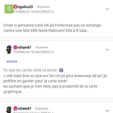
Sangoku23
INpactien
Posté(e)
le 13 mai 2005
21 a
Sinon si personne n'est OK,àa t'interesse pas un echange
contre une MSI K8N Neo4 Platinum? Elle a 8 Sata.
Doohan47
INpactien
Posté(e)
le 13 mai 2005
21 a
AUTEUR
Tu sais les cartes SATA ca existe
c vrai mais bon vu que sur les cm ya plus beaucoup de pci je
préfère en garder pour la carte tuner
en sachant que je n'en mets pas à proximité de la carte
graphique
Doohan47
INpactien