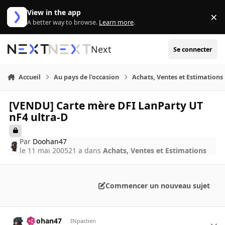
Aller au contenu
View in the app
×
Di
A better way to browse.
Learn more
.
Next
Se connecter
Accueil
Au pays de l'occasion
Achats, Ventes et Estimations
[VENDU] Carte mère DFI LanParty UT
nF4 ultra-D
Par
Doohan47
le 11 mai 2005
21 a
dans
Achats, Ventes et Estimations
Commencer un nouveau sujet
Doohan47
INpactien