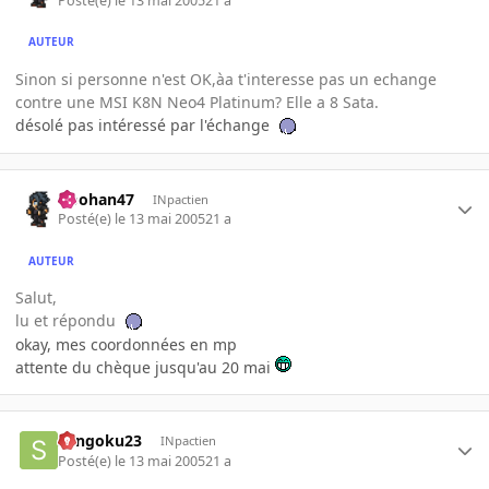
Posté(e)
le 13 mai 2005
21 a
AUTEUR
Sinon si personne n'est OK,àa t'interesse pas un echange
contre une MSI K8N Neo4 Platinum? Elle a 8 Sata.
désolé pas intéressé par l'échange
Doohan47
INpactien
Posté(e)
le 13 mai 2005
21 a
AUTEUR
Salut,
lu et répondu
okay, mes coordonnées en mp
attente du chèque jusqu'au 20 mai
Sangoku23
INpactien
Posté(e)
le 13 mai 2005
21 a