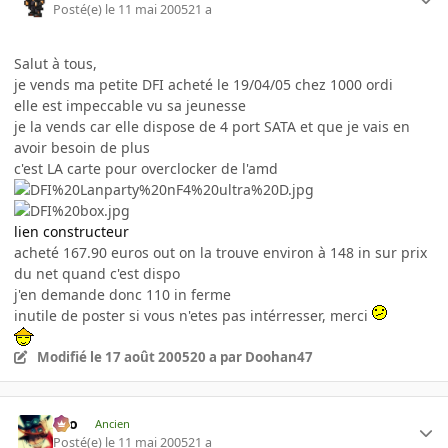
Posté(e)
le 11 mai 2005
21 a
Salut à tous,
je vends ma petite DFI acheté le 19/04/05 chez 1000 ordi
elle est impeccable vu sa jeunesse
je la vends car elle dispose de 4 port SATA et que je vais en
avoir besoin de plus
c'est LA carte pour overclocker de l'amd
lien constructeur
acheté 167.90 euros out on la trouve environ à 148 in sur prix
du net quand c'est dispo
j'en demande donc 110 in ferme
inutile de poster si vous n'etes pas intérresser, merci
Modifié
le 17 août 2005
20 a
par Doohan47
eYo
Ancien
Posté(e)
le 11 mai 2005
21 a