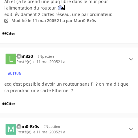
Ah et ça te prend une plug libre dans le mur pour
l'alimentation du routeur.
edit: évidament 2 cartes réseau, une par ordinateur.
Modifié
le 11 mai 2005
21 a
par Mari0-Br0s
Citer
luan330
INpactien
Posté(e)
le 11 mai 2005
21 a
AUTEUR
ecq c'est possible d'avoir un routeur sans fil ? on m'a dit que
ca prendrait une carte Ethernet ?
Citer
Mari0-Br0s
INpactien
Posté(e)
le 11 mai 2005
21 a