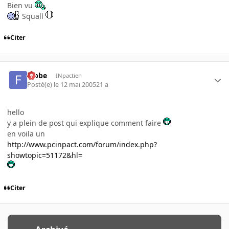
Bien vu
Squall
Citer
fabbe
INpactien
Posté(e)
le 12 mai 2005
21 a
hello
y a plein de post qui explique comment faire
en voila un
http://www.pcinpact.com/forum/index.php?
showtopic=51172&hl=
Citer