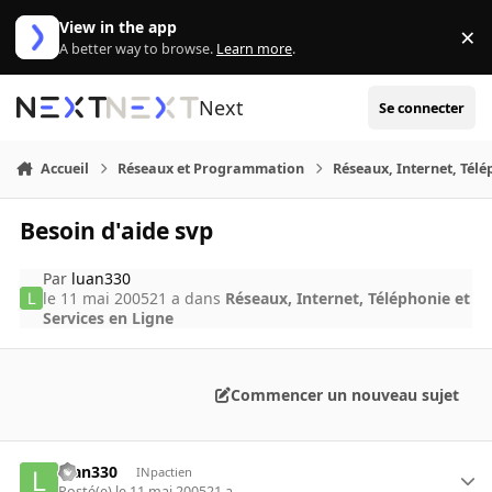
Aller au contenu
View in the app
×
Di
A better way to browse.
Learn more
.
Next
Se connecter
Accueil
Réseaux et Programmation
Réseaux, Internet, Télé
Besoin d'aide svp
Par
luan330
le 11 mai 2005
21 a
dans
Réseaux, Internet, Téléphonie et
Services en Ligne
Commencer un nouveau sujet
luan330
INpactien
Posté(e)
le 11 mai 2005
21 a