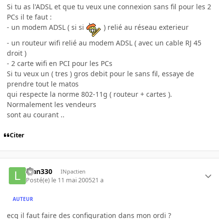
Si tu as l'ADSL et que tu veux une connexion sans fil pour les 2
PCs il te faut :
- un modem ADSL ( si si
) relié au réseau exterieur
- un routeur wifi relié au modem ADSL ( avec un cable RJ 45
droit )
- 2 carte wifi en PCI pour les PCs
Si tu veux un ( tres ) gros debit pour le sans fil, essaye de
prendre tout le matos
qui respecte la norme 802-11g ( routeur + cartes ).
Normalement les vendeurs
sont au courant ..
Citer
luan330
INpactien
Posté(e)
le 11 mai 2005
21 a
AUTEUR
ecq il faut faire des configuration dans mon ordi ?