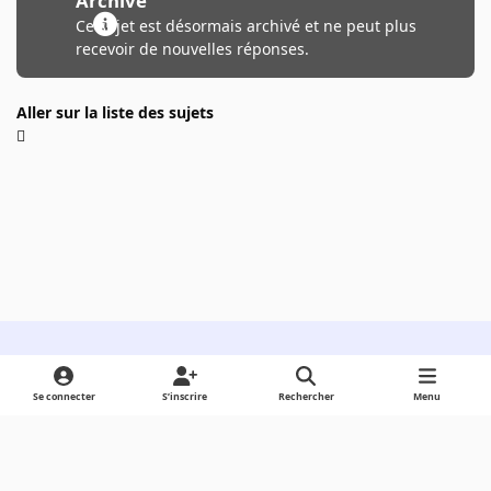
Archivé
Ce sujet est désormais archivé et ne peut plus
recevoir de nouvelles réponses.
Aller sur la liste des sujets
Light Mode
Dark Mode
System Preference
Se connecter
S’inscrire
Rechercher
Menu
Langue
Cookies
Powered by
Invision Community