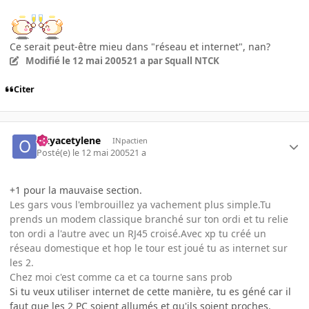
Ce serait peut-être mieu dans "réseau et internet", nan?
Modifié
le 12 mai 2005
21 a
par Squall NTCK
Citer
Oxyacetylene
INpactien
Posté(e)
le 12 mai 2005
21 a
+1 pour la mauvaise section.
Les gars vous l'embrouillez ya vachement plus simple.Tu
prends un modem classique branché sur ton ordi et tu relie
ton ordi a l'autre avec un RJ45 croisé.Avec xp tu créé un
réseau domestique et hop le tour est joué tu as internet sur
les 2.
Chez moi c'est comme ca et ca tourne sans prob
Si tu veux utiliser internet de cette manière, tu es géné car il
faut que les 2 PC soient allumés et qu'ils soient proches.