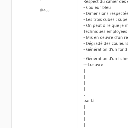
Respect du cahier des 
- Couleur bleu
463
messages
- Dimensions respectées 
- Les trois cubes : sup
- On peut dire que je m
Techniques employées 
- Mis en oeuvre d'un re
- Dégradé des couleurs
- Génération d'un fond 
- Génération d'un fichi
---L'oeuvre
|
|
|
|
v
par là
|
|
|
|