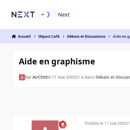
Aller au contenu
Next
Accueil
INpact Café
Débats et Discussions
Aide en 
Aide en graphisme
Par
AirChtit
le 11 mai 2005
21 a
dans
Débats et Discus
Posté(e)
le 11 mai 2005
2