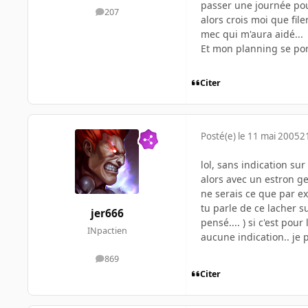
passer une journée pour 
207
messages
alors crois moi que fi
mec qui m'aura aidé...
Et mon planning se port
Citer
Posté(e)
le 11 mai 2005
2
lol, sans indication sur
alors avec un estron ge
ne serais ce que par ex
tu parle de ce lacher s
jer666
pensé.... ) si c'est pou
INpactien
aucune indication.. je 
869
messages
Citer