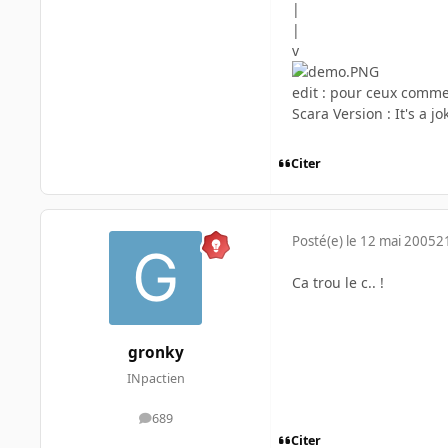
|
|
v
edit : pour ceux comme
Scara Version : It's a jok
Citer
Posté(e)
le 12 mai 2005
2
Ca trou le c.. !
gronky
INpactien
689
messages
Citer