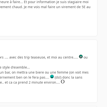
heure à faire... Et pour information je suis stagiaire moi
ivement chaud. Je me vois mal faire un virement de 5E au
rs .... avec des trip teaseuse, et moi au centre.....
ou
e style d'esemble...
ur un bar, on mettra une biere ou une femme (on voit mes
vernement ben on le fera pas....
(dsl) donc la sans
e.. et ca ca prend 2 minute environ....