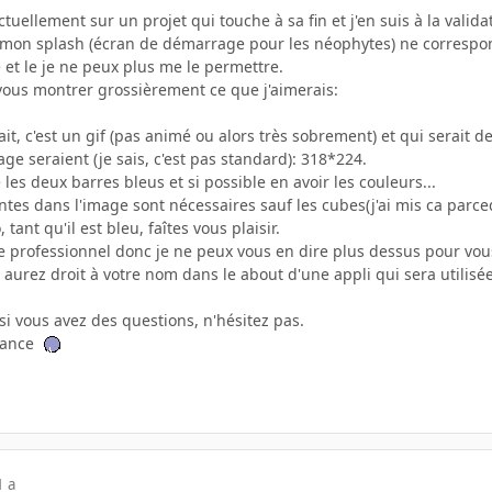
actuellement sur un projet qui touche à sa fin et j'en suis à la val
e mon splash (écran de démarrage pour les néophytes) ne correspond 
 et le je ne peux plus me le permettre.
 vous montrer grossièrement ce que j'aimerais:
rait, c'est un gif (pas animé ou alors très sobrement) et qui serait 
ge seraient (je sais, c'est pas standard): 318*224.
 les deux barres bleus et si possible en avoir les couleurs...
tes dans l'image sont nécessaires sauf les cubes(j'ai mis ca parceq
tant qu'il est bleu, faîtes vous plaisir.
pe professionnel donc je ne peux vous en dire plus dessus pour vou
aurez droit à votre nom dans le about d'une appli qui sera utilisé
 si vous avez des questions, n'hésitez pas.
vance
1 a