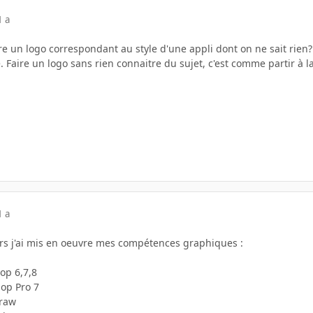
1 a
re un logo correspondant au style d'une appli dont on ne sait rie
le. Faire un logo sans rien connaitre du sujet, c'est comme partir à 
1 a
lors j'ai mis en oeuvre mes compétences graphiques :
hop 6,7,8
hop Pro 7
Draw