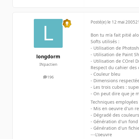
Posté(e)
le 12 mai 2005
2
Bon tu m'a fait pitié a
Softs utilisés :
- Utilisation de Photos
- Utilisation de Paint S
longdorm
- Utilisation de COrel 
INpactien
Respect du cahier des 
- Couleur bleu
196
messages
- Dimensions respectées 
- Les trois cubes : sup
- On peut dire que je m
Techniques employées 
- Mis en oeuvre d'un re
- Dégradé des couleurs
- Génération d'un fond 
- Génération d'un fichi
---L'oeuvre