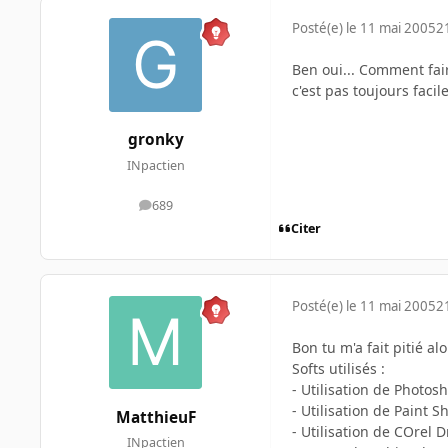
Posté(e)
le 11 mai 2005
2
Ben oui... Comment fai
c'est pas toujours faci
gronky
INpactien
689
messages
Citer
Posté(e)
le 11 mai 2005
2
Bon tu m'a fait pitié a
Softs utilisés :
- Utilisation de Photos
- Utilisation de Paint S
MatthieuF
- Utilisation de COrel 
INpactien