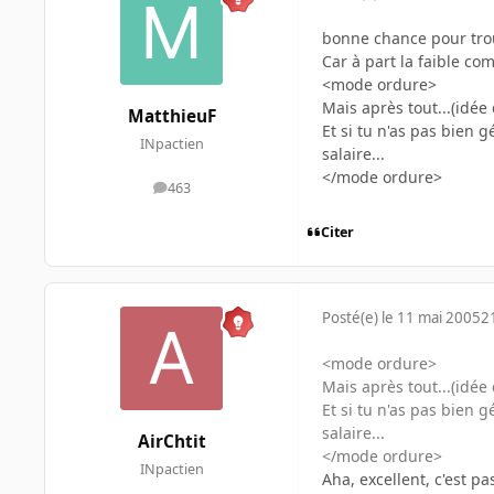
bonne chance pour trou
Car à part la faible co
<mode ordure>
Mais après tout...(idée 
MatthieuF
Et si tu n'as pas bien g
INpactien
salaire...
</mode ordure>
463
messages
Citer
Posté(e)
le 11 mai 2005
2
<mode ordure>
Mais après tout...(idée 
Et si tu n'as pas bien g
salaire...
AirChtit
</mode ordure>
INpactien
Aha, excellent, c'est pa