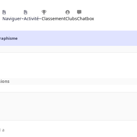
Naviguer
Activité
Classement
Clubs
Chatbox
graphisme
sions
1 a