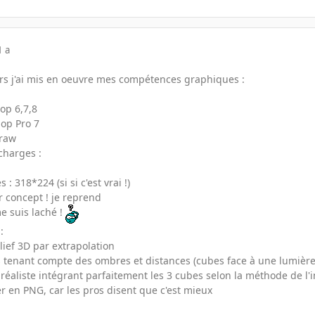
1 a
lors j'ai mis en oeuvre mes compétences graphiques :
hop 6,7,8
hop Pro 7
Draw
charges :
: 318*224 (si si c'est vrai !)
er concept ! je reprend
e suis laché !
:
lief 3D par extrapolation
 tenant compte des ombres et distances (cubes face à une lumière 
réaliste intégrant parfaitement les 3 cubes selon la méthode de l'i
er en PNG, car les pros disent que c'est mieux