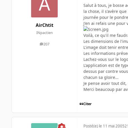
Salut à tous, je bosse 
la chose, il s'avère qu
journée pour le pondre
J'en ai refais une pour
AirChtit
INpactien
Voilà, ce qu'il me faud
Les dimensions de l'ima
207
messages
L'image doit tenir entre
Les informations présen
Lachez-vous sur le logo, 
L'application est de ty
dessus par contre vous 
chacun sa gloire...
Je pense avoir tout dit,
Merci beaucoup par a
Citer
Posté(e)
le 11 mai 2005
2