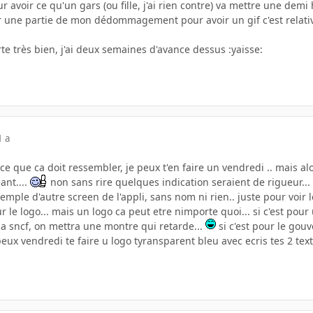
avoir ce qu'un gars (ou fille, j'ai rien contre) va mettre une demi 
ler une partie de mon dédommagement pour avoir un gif c'est relat
e très bien, j'ai deux semaines d'avance dessus :yaisse:
1 a
 ce que ca doit ressembler, je peux t'en faire un vendredi .. mais alo
ant....
non sans rire quelques indication seraient de rigueur...
emple d'autre screen de l'appli, sans nom ni rien.. juste pour voir l
ur le logo... mais un logo ca peut etre nimporte quoi... si c'est po
r la sncf, on mettra une montre qui retarde...
si c'est pour le gou
peux vendredi te faire u logo tyransparent bleu avec ecris tes 2 text