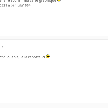
e faire souffrir ma carte graphique
005
21 a
par lulu1664
1 a
fig jouable, je la reposte ici