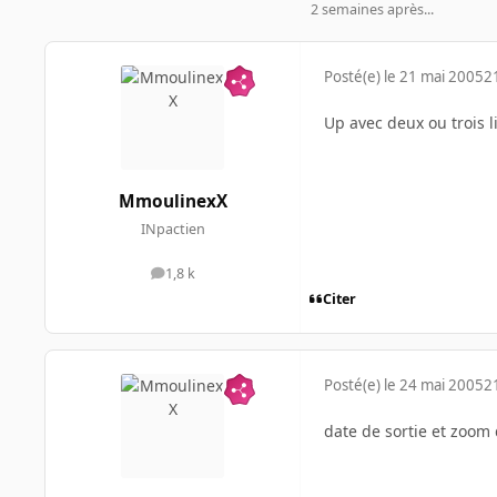
2 semaines après...
Posté(e)
le 21 mai 2005
2
Up avec deux ou trois l
MmoulinexX
INpactien
1,8 k
messages
Citer
Posté(e)
le 24 mai 2005
2
date de sortie et zoom