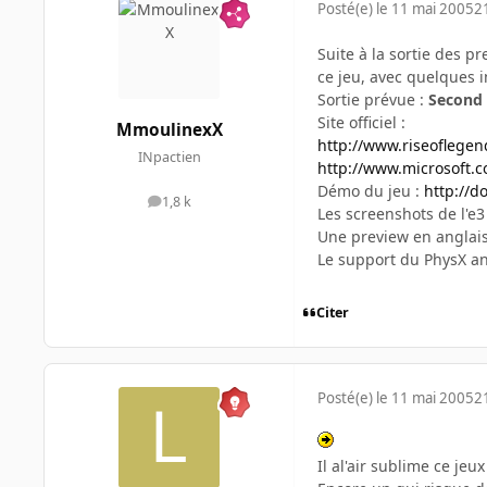
Posté(e)
le 11 mai 2005
2
Suite à la sortie des p
ce jeu, avec quelques in
Sortie prévue :
Second 
Site officiel :
MmoulinexX
http://www.riseoflege
INpactien
http://www.microsoft.
Démo du jeu :
http://d
1,8 k
messages
Les screenshots de l'e3
Une preview en anglais
Le support du PhysX a
Citer
Posté(e)
le 11 mai 2005
2
Il al'air sublime ce jeux