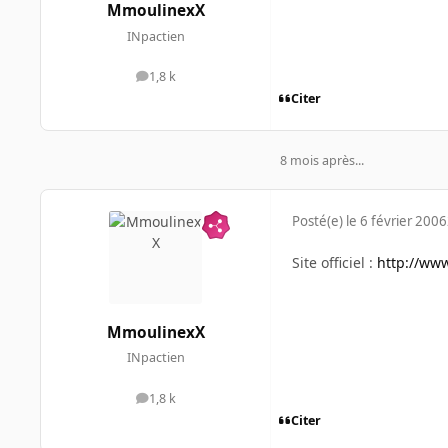
MmoulinexX
INpactien
1,8 k
messages
Citer
8 mois après...
Posté(e)
le 6 février 2006
Site officiel :
http://ww
MmoulinexX
INpactien
1,8 k
messages
Citer