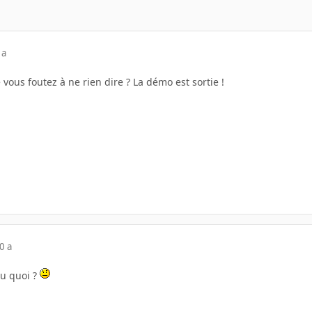
 a
 vous foutez à ne rien dire ? La démo est sortie !
0 a
ou quoi ?