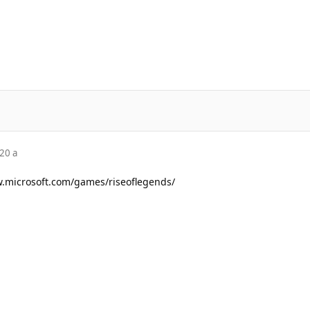
20 a
w.microsoft.com/games/riseoflegends/