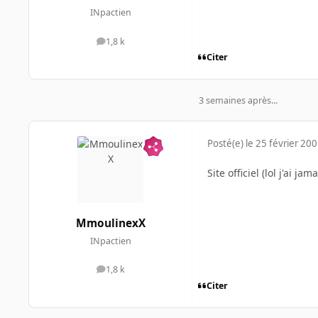
INpactien
1,8 k
messages
Citer
3 semaines après...
Posté(e)
le 25 février 20
Site officiel (lol j'ai ja
MmoulinexX
INpactien
1,8 k
messages
Citer