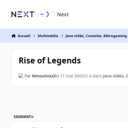
Aller au contenu
Next
Accueil
Multimédia
Jeux vidéo, Consoles, Rétrogaming 
Rise of Legends
Par
MmoulinexX
le 11 mai 2005
21 a
dans
Jeux vidéo, 
1
2
SUIVANT