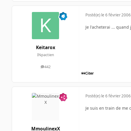
Posté(e)
le 6 février 2006
Je l'acheterai ... quand 
Keitarox
INpactien
442
messages
Citer
Posté(e)
le 6 février 2006
Je suis en train de me d
MmoulinexX