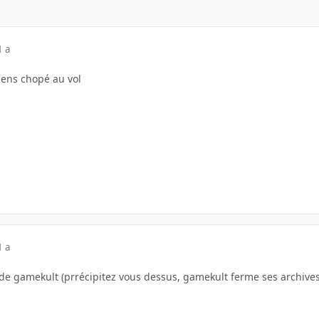
1 a
iens chopé au vol
1 a
 de gamekult (prrécipitez vous dessus, gamekult ferme ses archives