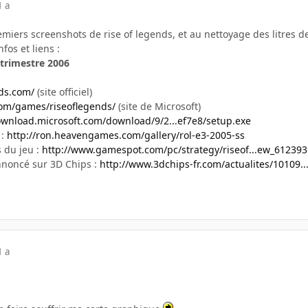
1 a
remiers screenshots de rise of legends, et au nettoyage des litres 
fos et liens :
trimestre 2006
nds.com/
(site officiel)
com/games/riseoflegends/
(site de Microsoft)
ownload.microsoft.com/download/9/2...ef7e8/setup.exe
 :
http://ron.heavengames.com/gallery/rol-e3-2005-ss
 du jeu :
http://www.gamespot.com/pc/strategy/riseof...ew_612393
nnoncé sur 3D Chips :
http://www.3dchips-fr.com/actualites/10109..
1 a