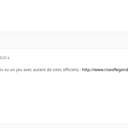
06
20 a
mais vu un jeu avec autant de sites officiels) :
http://www.riseoflegen