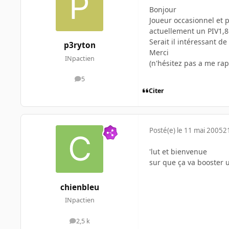
Bonjour
Joueur occasionnel et p
actuellement un PIV1,
Serait il intéressant d
p3ryton
Merci
INpactien
(n'hésitez pas a me rap
5
messages
Citer
Posté(e)
le 11 mai 2005
2
'lut et bienvenue
sur que ça va booster 
chienbleu
INpactien
2,5 k
messages