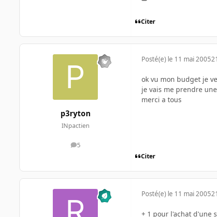
Citer
Posté(e)
le 11 mai 2005
2
ok vu mon budget je verr
je vais me prendre une
merci a tous
p3ryton
INpactien
5
messages
Citer
Posté(e)
le 11 mai 2005
2
+ 1 pour l'achat d'une 