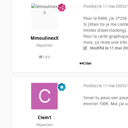
Posté(e)
le 11 mai 2005
2
Pour la RAM, j'ai 2*25
Si j'étais toi je me co
limites d'overclocking)
Pour la carte graphiqu
MmoulinexX
mois, ça reste une très
INpactien
Modifié
le 11 mai 2
1,8 k
messages
Citer
Posté(e)
le 11 mai 2005
2
Sinon tu peux voir pour
environ 100€. Moi j'ai 
Clem1
INpactien