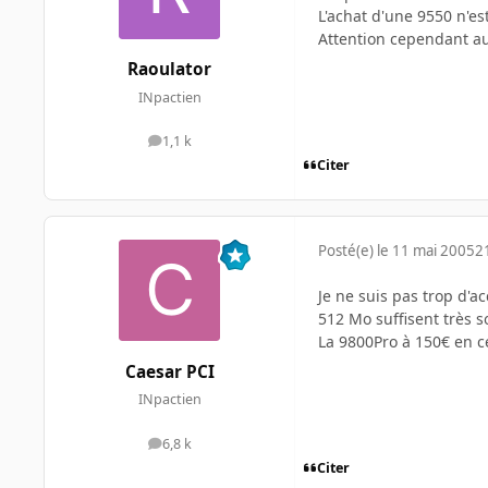
L'achat d'une 9550 n'es
Attention cependant au
Raoulator
INpactien
1,1 k
messages
Citer
Posté(e)
le 11 mai 2005
2
Je ne suis pas trop d'a
512 Mo suffisent très s
La 9800Pro à 150€ en c
Caesar PCI
INpactien
6,8 k
messages
Citer