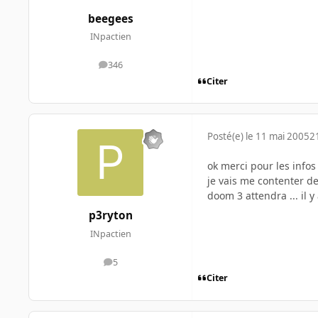
beegees
INpactien
346
messages
Citer
Posté(e)
le 11 mai 2005
2
ok merci pour les infos
je vais me contenter de
doom 3 attendra ... il y
p3ryton
INpactien
5
messages
Citer