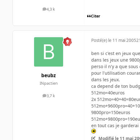
4,3 k
messages
Citer
Posté(e)
le 11 mai 2005
2
ben si c'est en jeux que
dans les jeux une 980
perso il n'y a que sous
pour l'utilisation cou
beubz
dans les jeux.
INpactien
ca depend de ton budge
512mo=40euros
3,7 k
messages
2x 512mo=40+40=80eu
512mo+9600pro=40+10
9800pro=150euros
512mo+9800pro=190eu
en tout cas je gardera
Modifié
le 11 mai 2