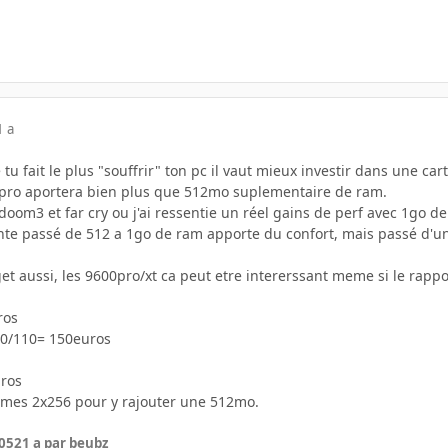
1 a
 tu fait le plus "souffrir" ton pc il vaut mieux investir dans une ca
0pro aportera bien plus que 512mo suplementaire de ram.
 doom3 et far cry ou j'ai ressentie un réel gains de perf avec 1go d
rante passé de 512 a 1go de ram apporte du confort, mais passé d'u
t aussi, les 9600pro/xt ca peut etre intererssant meme si le rappo
ros
0/110= 150euros
ros
i mes 2x256 pour y rajouter une 512mo.
005
21 a
par beubz