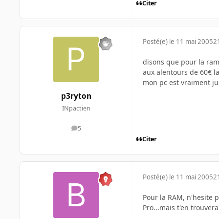
Citer
Posté(e)
le 11 mai 2005
2
disons que pour la ram 
aux alentours de 60€ la
mon pc est vraiment jus
p3ryton
INpactien
5
messages
Citer
Posté(e)
le 11 mai 2005
2
Pour la RAM, n'hesite p
Pro...mais t'en trouver