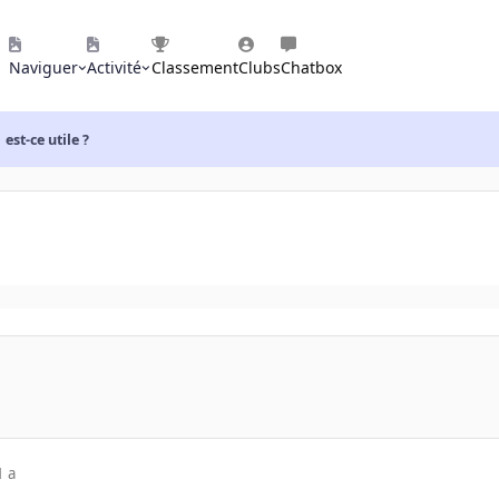
Naviguer
Activité
Classement
Clubs
Chatbox
est-ce utile ?
1 a