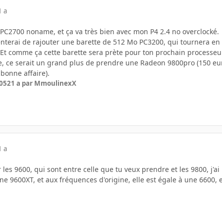
1 a
6 PC2700 noname, et ça va très bien avec mon P4 2.4 no overclocké.
ntenterai de rajouter une barette de 512 Mo PC3200, qui tournera en
. Et comme ça cette barette sera prète pour ton prochain processeur
e, ce serait un grand plus de prendre une Radeon 9800pro (150 eur
 bonne affaire).
005
21 a
par MmoulinexX
1 a
 les 9600, qui sont entre celle que tu veux prendre et les 9800, j'
une 9600XT, et aux fréquences d'origine, elle est égale à une 6600, e