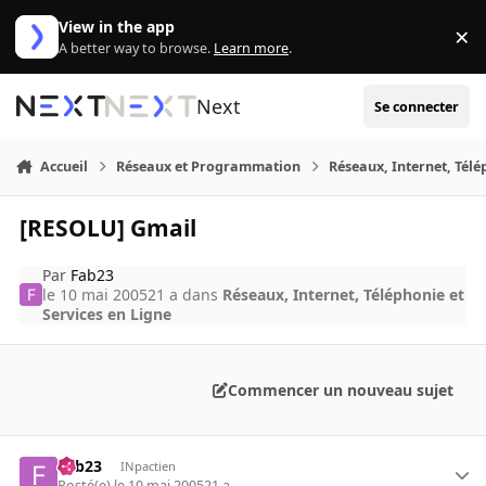
Aller au contenu
View in the app
×
Di
A better way to browse.
Learn more
.
Next
Se connecter
Accueil
Réseaux et Programmation
Réseaux, Internet, Télé
[RESOLU] Gmail
Par
Fab23
le 10 mai 2005
21 a
dans
Réseaux, Internet, Téléphonie et
Services en Ligne
Commencer un nouveau sujet
Fab23
INpactien
Posté(e)
le 10 mai 2005
21 a