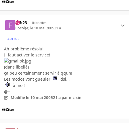
Citer
Fab23
INpactien
Posté(e)
le 10 mai 2005
21 a
AUTEUR
Ah problème résolu!
Il faut activer le service!
(dans libellé)
ça peu certainement servir à qqun!
Les modos vont gueuler
dsl...
à moi!
@+
Modifié
le 10 mai 2005
21 a
par mc-sin
Citer