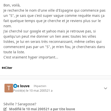
Bon, voilà,
Je recherche le nom d'une ville d'Espagne qui commence pas
un "S", je sais que c'est super vague comme requète mais ça
fait quelque temps que je cherche et je reviens plus sur le
nom.
J'ai cherché sur google et yahoo mais je retrouve pas, si
quelqu'un peut me donner un lien avec toutes les villes
listées, je lui en serais très reconnaissant, même celles qui
commencent pas par un "S", je m'en fou, je chercherais dans
toute la liste.
C'est vraiment hyper important...
Citer
tite louve
INpactien
Posté(e)
le 10 mai 2005
21 a
Séville ? Saragosse?
Modifié
le 10 mai 2005
21 a
par tite louve