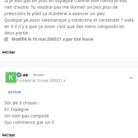
la je vois pas en plus en espagne comme ville connu je vois
rien d'autre. Tu voudrai pas me donner un peu plus de
presicions te plait ça m'aiderai a avancer un peu
Quoique ya aussi salamanque y solobrena et santander ? voila
en S il n'y a que ça sinon c'est que des noms composés en
deux partie
Modifié
le 10 mai 2005
21 a
par tite louve
Citer
K-Lee
Ancien
Posté(e)
le 10 mai 2005
21 a
AUTEUR
Sûr de 3 choses :
En Espagne
Un nom pas composé
Qui commence par un S
Citer