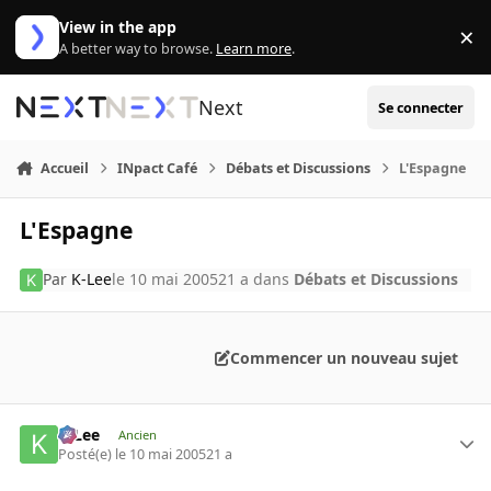
Aller au contenu
View in the app
×
Di
A better way to browse.
Learn more
.
Next
Se connecter
Accueil
INpact Café
Débats et Discussions
L'Espagne
L'Espagne
Par
K-Lee
le 10 mai 2005
21 a
dans
Débats et Discussions
Commencer un nouveau sujet
K-Lee
Ancien
Posté(e)
le 10 mai 2005
21 a