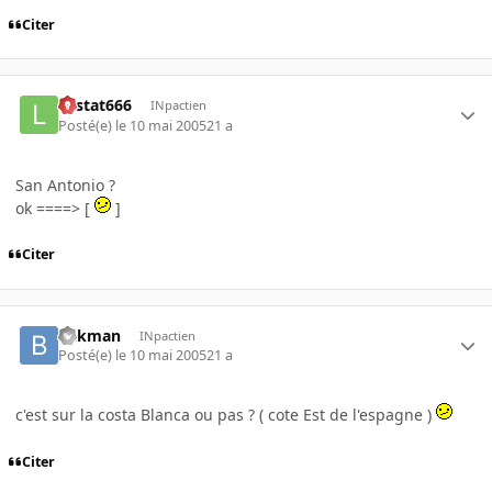
Citer
Lestat666
INpactien
Posté(e)
le 10 mai 2005
21 a
San Antonio ?
ok ====> [
]
Citer
bakman
INpactien
Posté(e)
le 10 mai 2005
21 a
c'est sur la costa Blanca ou pas ? ( cote Est de l'espagne )
Citer