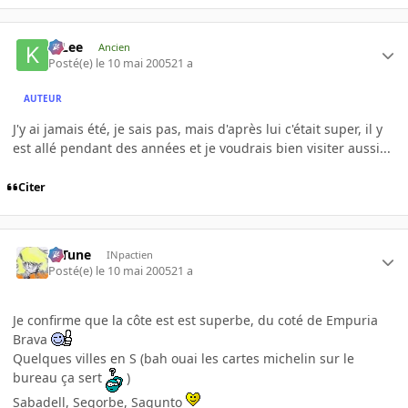
K-Lee
Ancien
Posté(e)
le 10 mai 2005
21 a
AUTEUR
J'y ai jamais été, je sais pas, mais d'après lui c'était super, il y
est allé pendant des années et je voudrais bien visiter aussi...
Citer
D-Tune
INpactien
Posté(e)
le 10 mai 2005
21 a
Je confirme que la côte est est superbe, du coté de Empuria
Brava
Quelques villes en S (bah ouai les cartes michelin sur le
bureau ça sert
)
Sabadell, Segorbe, Sagunto