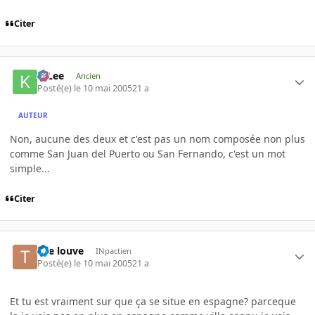
Citer
K-Lee
Ancien
Posté(e)
le 10 mai 2005
21 a
AUTEUR
Non, aucune des deux et c'est pas un nom composée non plus
comme San Juan del Puerto ou San Fernando, c'est un mot
simple...
Citer
tite louve
INpactien
Posté(e)
le 10 mai 2005
21 a
Et tu est vraiment sur que ça se situe en espagne? parceque