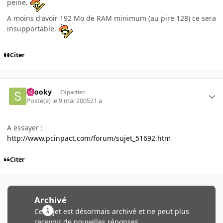
peine.
A moins d'avoir 192 Mo de RAM minimum (au pire 128) ce sera
insupportable.
Citer
snooky
INpactien
Posté(e)
le 9 mai 2005
21 a
A essayer :
http://www.pcinpact.com/forum/sujet_51692.htm
Citer
Archivé
Ce sujet est désormais archivé et ne peut plus
recevoir de nouvelles réponses.