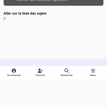
Aller sur la liste des sujets
Light Mode
Dark Mode
System Preference
Se connecter
S’inscrire
Rechercher
Menu
Langue
Cookies
Powered by
Invision Community