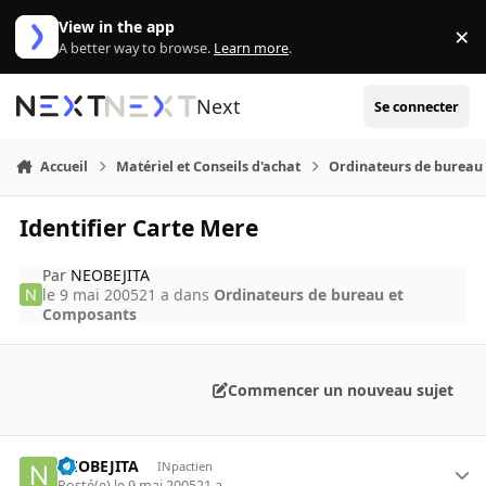
Aller au contenu
View in the app
×
Di
A better way to browse.
Learn more
.
Next
Se connecter
Accueil
Matériel et Conseils d'achat
Ordinateurs de bureau
Identifier Carte Mere
Par
NEOBEJITA
le 9 mai 2005
21 a
dans
Ordinateurs de bureau et
Composants
Commencer un nouveau sujet
NEOBEJITA
INpactien
Posté(e)
le 9 mai 2005
21 a