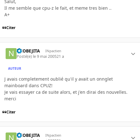
Salut,
Il me semble que cpu-z le fait, et meme tres bien ..
A+
Citer
NEOBEJITA
INpactien
Posté(e)
le 9 mai 2005
21 a
AUTEUR
J avais completement oublié qu'il y avait un onnglet
mainboard dans CPUZ!
Je vais essayer ca de suite alors, et j'en dirai des nouvelles.
merci
Citer
NEOBEJITA
INpactien