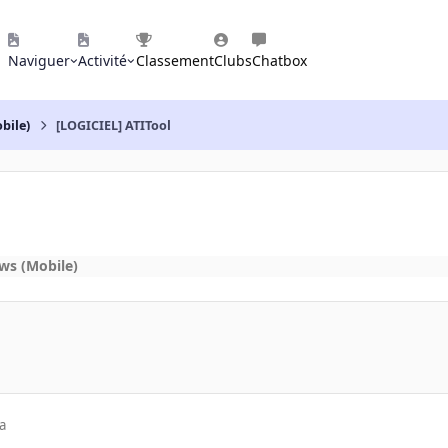
Naviguer
Activité
Classement
Clubs
Chatbox
bile)
[LOGICIEL] ATITool
ws (Mobile)
a