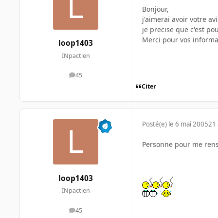
Bonjour,
j'aimerai avoir votre av
je precise que c'est po
Merci pour vos informat
loop1403
INpactien
45
messages
Citer
Posté(e)
le 6 mai 2005
21 
Personne pour me rense
loop1403
INpactien
45
messages