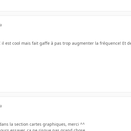
a
PC il est cool mais fait gaffe à pas trop augmenter la fréquence! Et
a
dans la section cartes graphiques, merci ^^
ours essayer, ca ne risque pas grand chose...