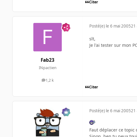
Citer
Posté(e)
le 6 mai 2005
21 
slt,
Je l'ai tester sur mon 
Fab23
INpactien
1,2 k
messages
Citer
Posté(e)
le 6 mai 2005
21 
Faut déplacer ce topic 
Sinon, ben tu peux touj