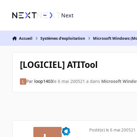
Aller au contenu
Next
Accueil
Systèmes d'exploitation
Microsoft Windows (Mo
[LOGICIEL] ATITool
Par
loop1403
le 6 mai 2005
21 a
dans
Microsoft Windo
Posté(e)
le 6 mai 2005
21 