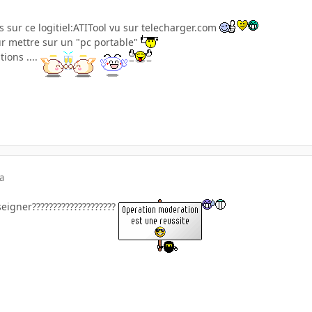
is sur ce logitiel:ATITool vu sur telecharger.com
ur mettre sur un "pc portable"
ions ....
a
igner????????????????????