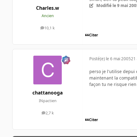
Modifié
le 9 mai 200
Charles.w
Ancien
10,1 k
messages
Citer
Posté(e)
le 6 mai 2005
21 
perso je l'utilise depu
maintenant la compatibil
façon tu ne risque rien
chattanooga
INpactien
2,7 k
messages
Citer