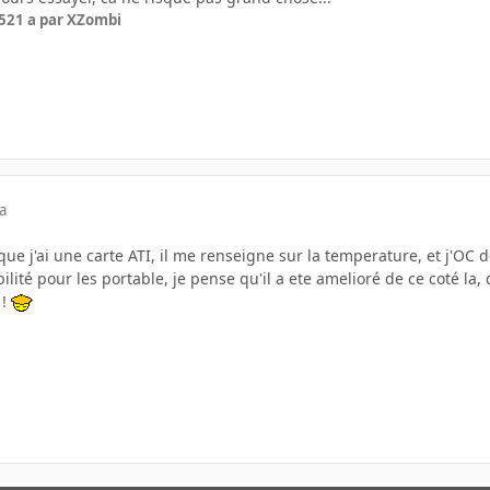
5
21 a
par XZombi
a
i que j'ai une carte ATI, il me renseigne sur la temperature, et j'OC
ité pour les portable, je pense qu'il a ete amelioré de ce coté la, d
 !