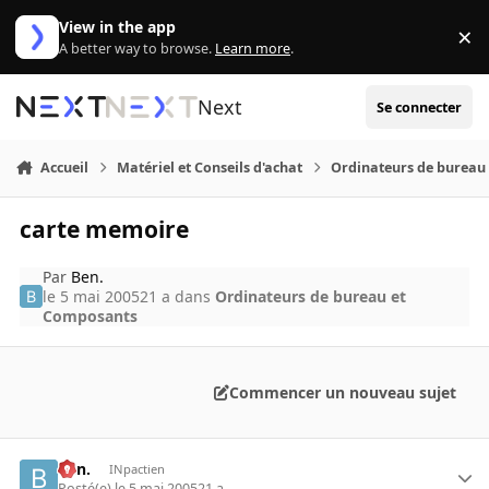
Aller au contenu
View in the app
×
Di
A better way to browse.
Learn more
.
Next
Se connecter
Accueil
Matériel et Conseils d'achat
Ordinateurs de bureau
carte memoire
Par
Ben.
le 5 mai 2005
21 a
dans
Ordinateurs de bureau et
Composants
Commencer un nouveau sujet
Ben.
INpactien
Posté(e)
le 5 mai 2005
21 a