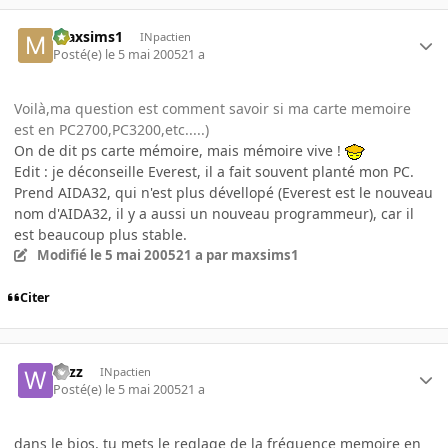
maxsims1
INpactien
Posté(e)
le 5 mai 2005
21 a
Voilà,ma question est comment savoir si ma carte memoire
est en PC2700,PC3200,etc.....)
On de dit ps carte mémoire, mais mémoire vive !
Edit : je déconseille Everest, il a fait souvent planté mon PC.
Prend AIDA32, qui n'est plus dévellopé (Everest est le nouveau
nom d'AIDA32, il y a aussi un nouveau programmeur), car il
est beaucoup plus stable.
Modifié
le 5 mai 2005
21 a
par maxsims1
Citer
wizz
INpactien
Posté(e)
le 5 mai 2005
21 a
dans le bios, tu mets le reglage de la fréquence memoire en