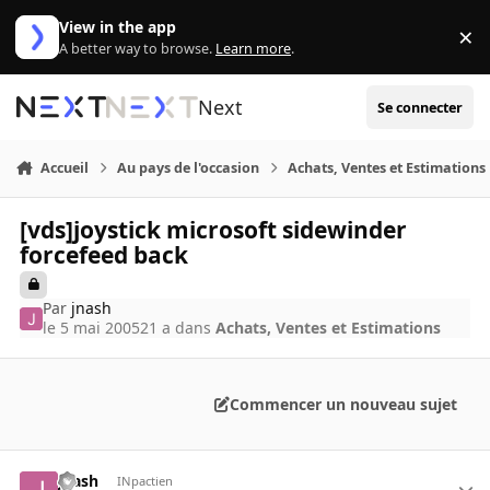
Aller au contenu
View in the app
×
Di
A better way to browse.
Learn more
.
Next
Se connecter
Accueil
Au pays de l'occasion
Achats, Ventes et Estimations
[vds]joystick microsoft sidewinder
forcefeed back
Par
jnash
le 5 mai 2005
21 a
dans
Achats, Ventes et Estimations
Commencer un nouveau sujet
jnash
INpactien