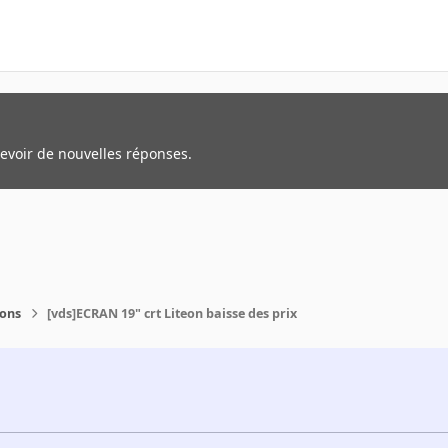
cevoir de nouvelles réponses.
ions
[vds]ECRAN 19" crt Liteon baisse des prix