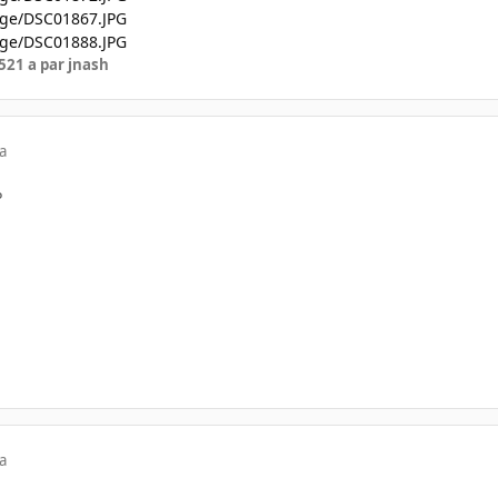
mage/DSC01867.JPG
mage/DSC01888.JPG
5
21 a
par jnash
a
P
a