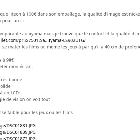
ue liteon à 100€ dans son emballage, la qualité d'image est nickel et
n pour un crt
mparable au iiyama mais je trouve que le confort et la qualité d'i
llet.com/prix/75012/a...Iyama-LS902UTG/
se mater les films ou meme les jeux à par qu'il a 40 cm de profonde
is à
90€
eter mon écran:
 très bonne
solide
 à un LCD:
e de vision on voit tout
e faible pour les jeux ou les films
mage/DSC01881.JPG
mage/DSC01839.JPG
mage/DSC01872.JPG