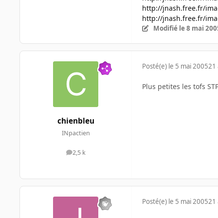
http://jnash.free.fr/i
http://jnash.free.fr/i
Modifié
le 8 mai 200
Posté(e)
le 5 mai 2005
21 
Plus petites les tofs ST
chienbleu
INpactien
2,5 k
messages
Posté(e)
le 5 mai 2005
21 