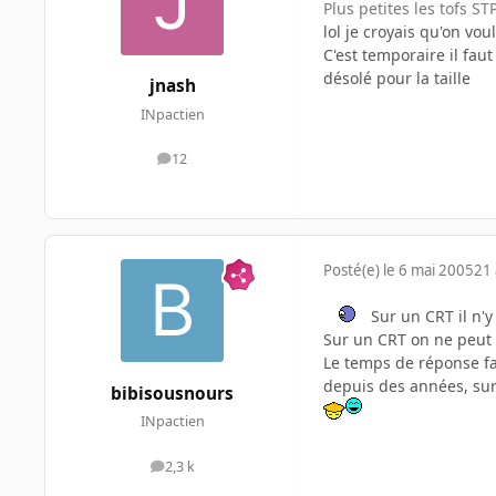
Plus petites les tofs ST
lol je croyais qu'on voul
C'est temporaire il faut
désolé pour la taille
jnash
INpactien
12
messages
Posté(e)
le 6 mai 2005
21 
Sur un CRT il n'y
Sur un CRT on ne peut p
Le temps de réponse fai
depuis des années, sur
bibisousnours
INpactien
2,3 k
messages