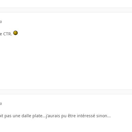
a
ue CTR.
a
pas une dalle plate...j'aurais pu être intéressé sinon...