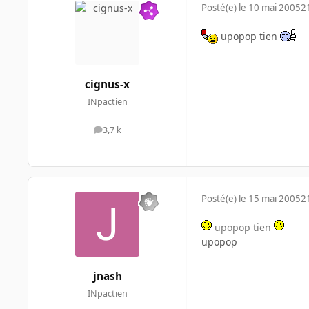
Posté(e)
le 10 mai 2005
2
upopop tien
cignus-x
INpactien
3,7 k
messages
Posté(e)
le 15 mai 2005
2
upopop tien
upopop
jnash
INpactien