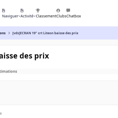
Naviguer
Activité
Classement
Clubs
Chatbox
ions
[vds]ECRAN 19" crt Liteon baisse des prix
aisse des prix
stimations
a