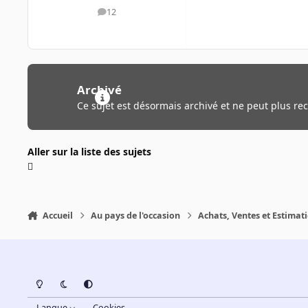
12
messages
Archivé
Ce sujet est désormais archivé et ne peut plus re
Aller sur la liste des sujets
Accueil
Au pays de l'occasion
Achats, Ventes et Estimat
Light Mode
Dark Mode
System Preference
Langue
Cookies