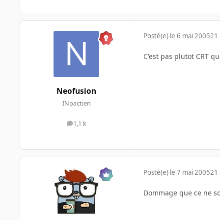
Posté(e)
le 6 mai 2005
21 
C'est pas plutot CRT q
Neofusion
INpactien
1,1 k
messages
Posté(e)
le 7 mai 2005
21 
Dommage que ce ne soit 