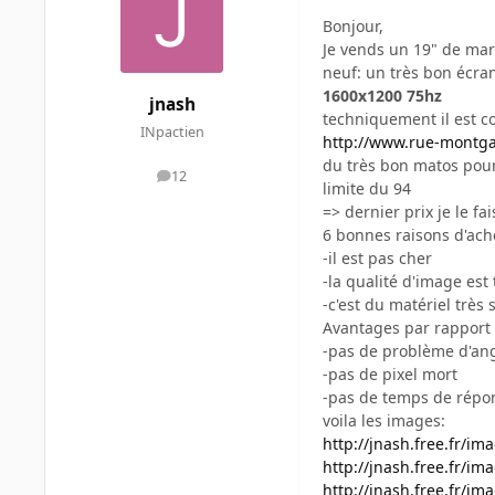
Bonjour,
Je vends un 19" de marq
neuf: un très bon écra
1600x1200 75hz
jnash
techniquement il est co
INpactien
http://www.rue-montga
du très bon matos pour 
12
messages
limite du 94
=> dernier prix je le fa
6 bonnes raisons d'ach
-il est pas cher
-la qualité d'image est
-c'est du matériel très 
Avantages par rapport
-pas de problème d'angl
-pas de pixel mort
-pas de temps de répons
voila les images:
http://jnash.free.fr/i
http://jnash.free.fr/i
http://jnash.free.fr/i