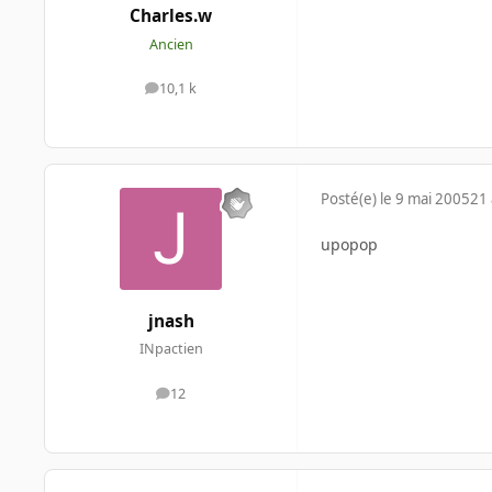
Charles.w
Ancien
10,1 k
messages
Posté(e)
le 9 mai 2005
21 
upopop
jnash
INpactien
12
messages