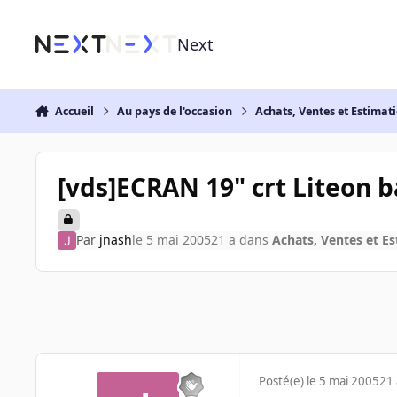
Aller au contenu
Next
Accueil
Au pays de l'occasion
Achats, Ventes et Estimat
[vds]ECRAN 19" crt Liteon b
Par
jnash
le 5 mai 2005
21 a
dans
Achats, Ventes et E
Posté(e)
le 5 mai 2005
21 