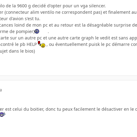
ilo de la 9600 g decidé d'opter pour un vga silencer.
aller (connecteur alim ventilo ne correspondent pas) et finalement au
teur d'avion s'est tu.
ances loind de mon pc et au retour est la désagréable surprise d
larme de pompier)
.
carte sur un autre pc et une autre carte graph le vedit est sans app
ncontré le pb HELP
, ou éventuellement puisk le pc démarre co
sujet dans le bios)
a
 est celui du boitier, donc tu peux facilement le désactiver en le