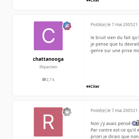
Citer
Posté(e)
le 7 mai 2005
21 
le bruit vien du fait qu
je pense que tu devrait
genre sur une prise m
chattanooga
INpactien
2,7 k
messages
Citer
Posté(e)
le 7 mai 2005
21 
Non j'y avais pensé
Par contre est-ce qu'il
priori je dirais que no