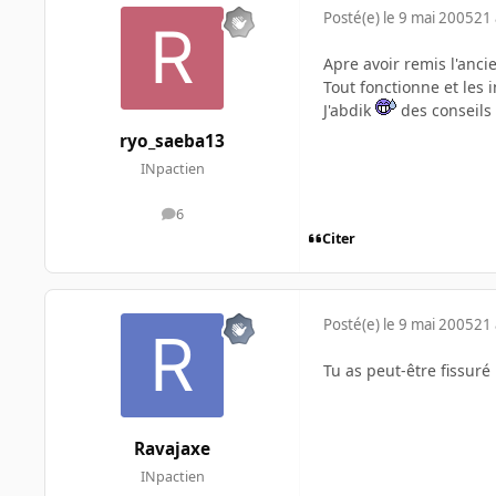
Posté(e)
le 9 mai 2005
21 
Apre avoir remis l'anci
Tout fonctionne et les 
J'abdik
des conseils 
ryo_saeba13
INpactien
6
messages
Citer
Posté(e)
le 9 mai 2005
21 
Tu as peut-être fissuré
Ravajaxe
INpactien