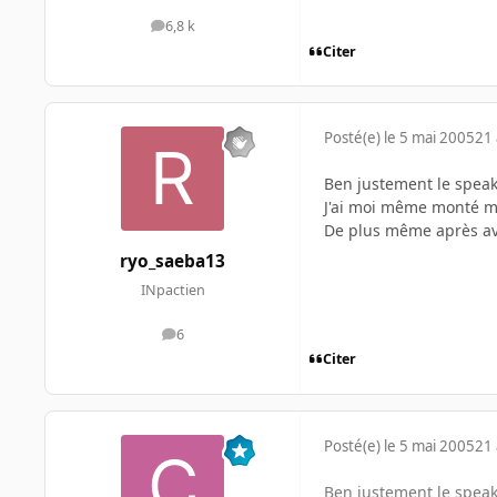
6,8 k
messages
Citer
Posté(e)
le 5 mai 2005
21 
Ben justement le speake
J'ai moi même monté mo
De plus même après avo
ryo_saeba13
INpactien
6
messages
Citer
Posté(e)
le 5 mai 2005
21 
Ben justement le speake