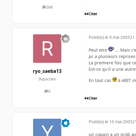
268
messages
Citer
Posté(e)
le 9 mai 2005
21 
Peut etre
... Mais c
pc a plusieurs reprise
La premiere fois que c
Est-ce qu'il a une autr
ryo_saeba13
INpactien
En tout cas
à ABIT im
6
messages
Citer
Posté(e)
le 10 mai 2005
2
un copain a un prob av