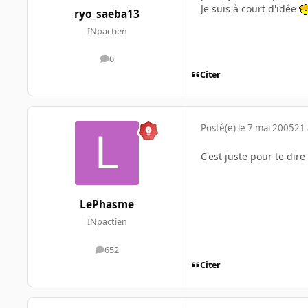
Je suis à court d'idée
ryo_saeba13
INpactien
6
messages
Citer
Posté(e)
le 7 mai 2005
21 
C'est juste pour te dir
LePhasme
INpactien
652
messages
Citer