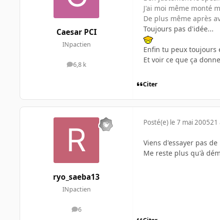
J'ai moi même monté mo
De plus même après avo
Toujours pas d'idée...
Caesar PCI
INpactien
Enfin tu peux toujours 
Et voir ce que ça donne.
6,8 k
messages
Citer
Posté(e)
le 7 mai 2005
21 
Viens d'essayer pas de 
Me reste plus qu'à démo
ryo_saeba13
INpactien
6
messages