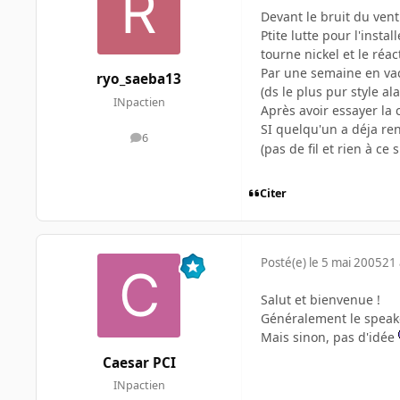
Devant le bruit du vent
Ptite lutte pour l'inst
tourne nickel et le réac
Par une semaine en vac
ryo_saeba13
(ds le plus pur style a
INpactien
Après avoir essayer la 
SI quelqu'un a déja re
6
messages
(pas de fil et rien à ce 
Citer
Posté(e)
le 5 mai 2005
21 
Salut et bienvenue !
Généralement le speaker
Mais sinon, pas d'idée
Caesar PCI
INpactien