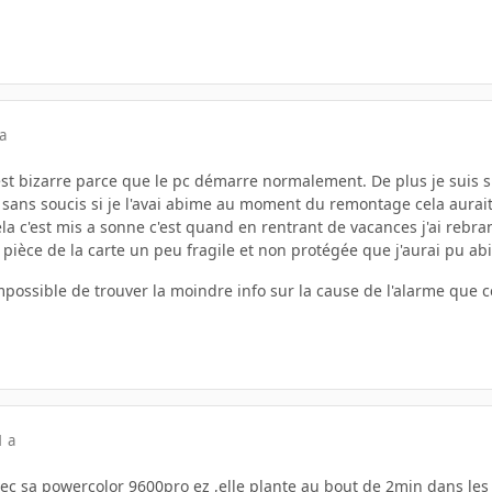
a
'est bizarre parce que le pc démarre normalement. De plus je suis su
s sans soucis si je l'avai abime au moment du remontage cela aurai
ela c'est mis a sonne c'est quand en rentrant de vacances j'ai rebr
e pièce de la carte un peu fragile et non protégée que j'aurai pu a
possible de trouver la moindre info sur la cause de l'alarme que ce 
1 a
ec sa powercolor 9600pro ez ,elle plante au bout de 2min dans les