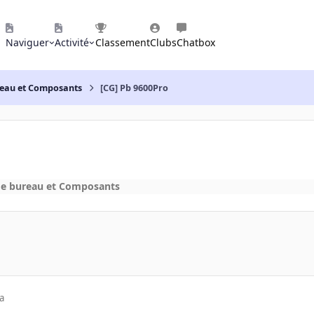
Naviguer
Activité
Classement
Clubs
Chatbox
reau et Composants
[CG] Pb 9600Pro
de bureau et Composants
a