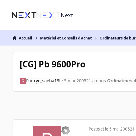
Aller au contenu
Next
Accueil
Matériel et Conseils d'achat
Ordinateurs de bu
[CG] Pb 9600Pro
Par
ryo_saeba13
le 5 mai 2005
21 a
dans
Ordinateurs 
Posté(e)
le 5 mai 2005
21 