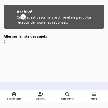
Archivé
Ce sujet est désormais archivé et ne peut plus
recevoir de nouvelles réponses.
Aller sur la liste des sujets
Light Mode
Dark Mode
System Preference
Se connecter
S’inscrire
Rechercher
Menu
Langue
Cookies