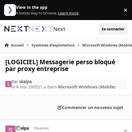
Aller au contenu
View in the app
×
Di
A better way to browse.
Learn more
.
Next
Se connecter
Accueil
Systèmes d'exploitation
Microsoft Windows (Mobile
[LOGICIEL] Messagerie perso bloqué
par proxy entreprise
Par
skalpa
le 4 mai 2005
21 a
dans
Microsoft Windows (Mobile)
Commencer un nouveau sujet
skalpa
INpactien