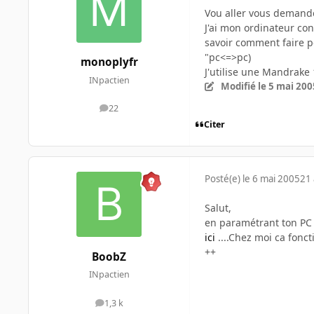
Vou aller vous demande
J'ai mon ordinateur con
savoir comment faire p
"pc<=>pc)
monoplyfr
J'utilise une Mandrake 
INpactien
Modifié
le 5 mai 200
22
messages
Citer
Posté(e)
le 6 mai 2005
21 
Salut,
en paramétrant ton PC c
ici
....Chez moi ca fonc
++
BoobZ
INpactien
1,3 k
messages