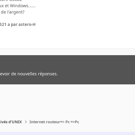
ux et Windows......
de l'argent?
5
21 a
par astero-H
cevoir de nouvelles réponses.
rivés d'UNIX
Internet routeur=> Pc =>Pc