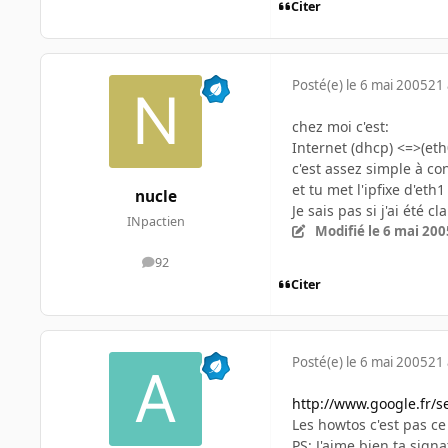
Citer
Posté(e)
le 6 mai 2005
21 
chez moi c'est:
Internet (dhcp) <=>(eth0
c'est assez simple à con
et tu met l'ipfixe d'et
nucle
Je sais pas si j'ai été cl
INpactien
Modifié
le 6 mai 200
92
messages
Citer
Posté(e)
le 6 mai 2005
21 
http://www.google.fr/s
Les howtos c'est pas ce
PS: J'aime bien ta sign