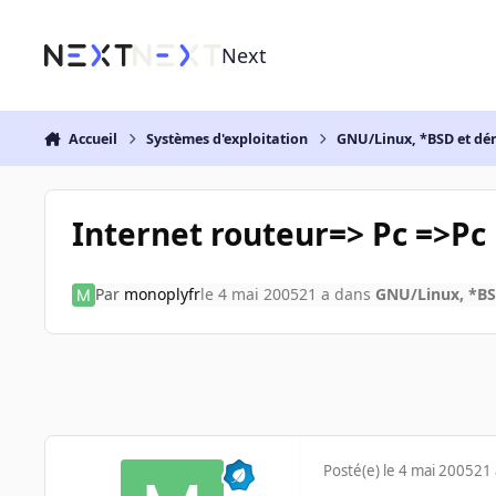
Aller au contenu
Next
Accueil
Systèmes d'exploitation
GNU/Linux, *BSD et dé
Internet routeur=> Pc =>Pc
Par
monoplyfr
le 4 mai 2005
21 a
dans
GNU/Linux, *BS
Posté(e)
le 4 mai 2005
21 