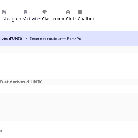
Naviguer
Activité
Classement
Clubs
Chatbox
rivés d'UNIX
Internet routeur=> Pc =>Pc
D et dérivés d'UNIX
a