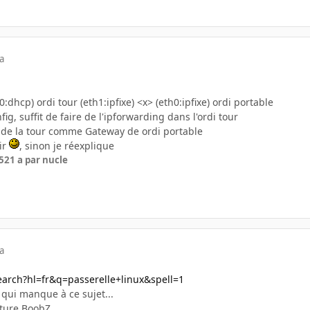
a
:dhcp) ordi tour (eth1:ipfixe) <x> (eth0:ipfixe) ordi portable
fig, suffit de faire de l'ipforwarding dans l'ordi tour
h1 de la tour comme Gateway de ordi portable
air
, sinon je réexplique
5
21 a
par nucle
a
earch?hl=fr&q=passerelle+linux&spell=1
 qui manque à ce sujet...
ature BoobZ