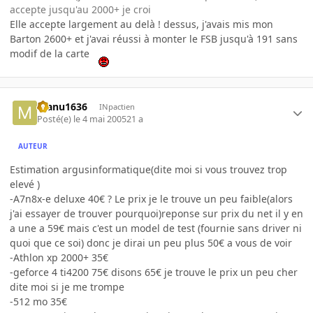
accepte jusqu'au 2000+ je croi
Elle accepte largement au delà ! dessus, j'avais mis mon
Barton 2600+ et j'avai réussi à monter le FSB jusqu'à 191 sans
modif de la carte
manu1636
INpactien
Posté(e)
le 4 mai 2005
21 a
AUTEUR
Estimation argusinformatique(dite moi si vous trouvez trop
elevé )
-A7n8x-e deluxe 40€ ? Le prix je le trouve un peu faible(alors
j'ai essayer de trouver pourquoi)reponse sur prix du net il y en
a une a 59€ mais c'est un model de test (fournie sans driver ni
quoi que ce soi) donc je dirai un peu plus 50€ a vous de voir
-Athlon xp 2000+ 35€
-geforce 4 ti4200 75€ disons 65€ je trouve le prix un peu cher
dite moi si je me trompe
-512 mo 35€