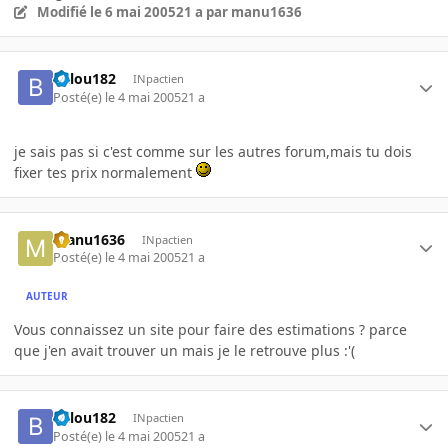
Modifié
le 6 mai 2005
21 a
par manu1636
balou182
INpactien
Posté(e)
le 4 mai 2005
21 a
je sais pas si c'est comme sur les autres forum,mais tu dois
fixer tes prix normalement
manu1636
INpactien
Posté(e)
le 4 mai 2005
21 a
AUTEUR
Vous connaissez un site pour faire des estimations ? parce
que j'en avait trouver un mais je le retrouve plus :'(
balou182
INpactien
Posté(e)
le 4 mai 2005
21 a