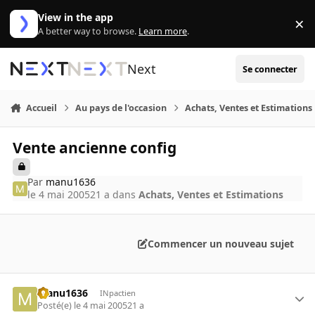
Aller au contenu
View in the app
×
Di
A better way to browse.
Learn more
.
Next
Se connecter
Accueil
Au pays de l'occasion
Achats, Ventes et Estimations
Vente ancienne config
Par
manu1636
le 4 mai 2005
21 a
dans
Achats, Ventes et Estimations
Commencer un nouveau sujet
manu1636
INpactien
Posté(e)
le 4 mai 2005
21 a