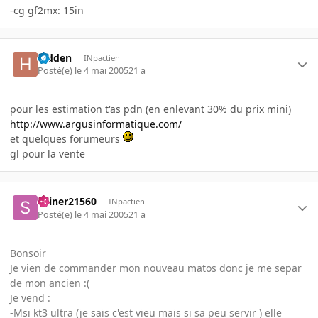
-cg gf2mx: 15in
hidden
INpactien
Posté(e)
le 4 mai 2005
21 a
pour les estimation t'as pdn (en enlevant 30% du prix mini)
http://www.argusinformatique.com/
et quelques forumeurs
gl pour la vente
skiner21560
INpactien
Posté(e)
le 4 mai 2005
21 a
Bonsoir
Je vien de commander mon nouveau matos donc je me separ
de mon ancien :(
Je vend :
-Msi kt3 ultra (je sais c'est vieu mais si sa peu servir ) elle