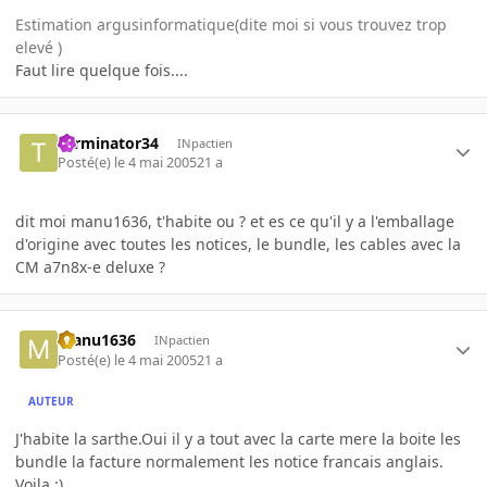
Estimation argusinformatique(dite moi si vous trouvez trop
elevé )
Faut lire quelque fois....
Terminator34
INpactien
Posté(e)
le 4 mai 2005
21 a
dit moi manu1636, t'habite ou ? et es ce qu'il y a l'emballage
d'origine avec toutes les notices, le bundle, les cables avec la
CM a7n8x-e deluxe ?
manu1636
INpactien
Posté(e)
le 4 mai 2005
21 a
AUTEUR
J'habite la sarthe.Oui il y a tout avec la carte mere la boite les
bundle la facture normalement les notice francais anglais.
Voila :)