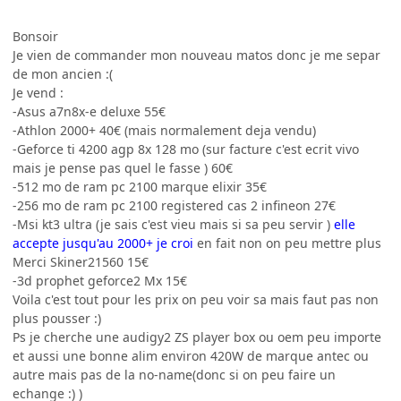
Bonsoir
Je vien de commander mon nouveau matos donc je me separ
de mon ancien :(
Je vend :
-Asus a7n8x-e deluxe 55€
-Athlon 2000+ 40€ (mais normalement deja vendu)
-Geforce ti 4200 agp 8x 128 mo (sur facture c'est ecrit vivo
mais je pense pas quel le fasse ) 60€
-512 mo de ram pc 2100 marque elixir 35€
-256 mo de ram pc 2100 registered cas 2 infineon 27€
-Msi kt3 ultra (je sais c'est vieu mais si sa peu servir )
elle
accepte jusqu'au 2000+ je croi
en fait non on peu mettre plus
Merci Skiner21560 15€
-3d prophet geforce2 Mx 15€
Voila c'est tout pour les prix on peu voir sa mais faut pas non
plus pousser :)
Ps je cherche une audigy2 ZS player box ou oem peu importe
et aussi une bonne alim environ 420W de marque antec ou
autre mais pas de la no-name(donc si on peu faire un
echange :) )