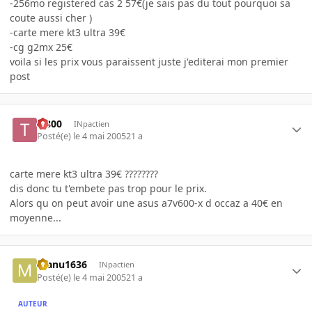
-256mo registered cas 2 57€(je sais pas du tout pourquoi sa
coute aussi cher )
-carte mere kt3 ultra 39€
-cg g2mx 25€
voila si les prix vous paraissent juste j'editerai mon premier
post
T-800
INpactien
Posté(e)
le 4 mai 2005
21 a
carte mere kt3 ultra 39€ ????????
dis donc tu t'embete pas trop pour le prix.
Alors qu on peut avoir une asus a7v600-x d occaz a 40€ en
moyenne...
manu1636
INpactien
Posté(e)
le 4 mai 2005
21 a
AUTEUR