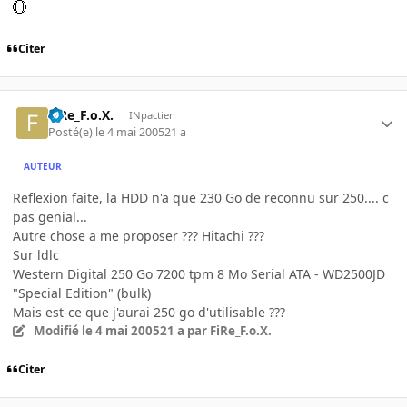
Citer
FiRe_F.o.X.
INpactien
Posté(e)
le 4 mai 2005
21 a
AUTEUR
Reflexion faite, la HDD n'a que 230 Go de reconnu sur 250.... c
pas genial...
Autre chose a me proposer ??? Hitachi ???
Sur ldlc
Western Digital 250 Go 7200 tpm 8 Mo Serial ATA - WD2500JD
"Special Edition" (bulk)
Mais est-ce que j'aurai 250 go d'utilisable ???
Modifié
le 4 mai 2005
21 a
par FiRe_F.o.X.
Citer