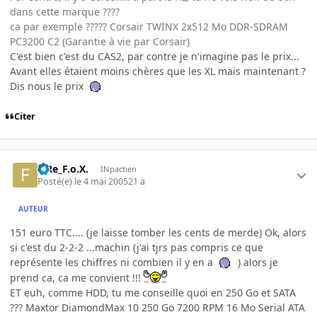
dans cette marque ????
ca par exemple ????? Corsair TWINX 2x512 Mo DDR-SDRAM
PC3200 C2 (Garantie à vie par Corsair)
C'est bien c'est du CAS2, par contre je n'imagine pas le prix...
Avant elles étaient moins chères que les XL mais maintenant ?
Dis nous le prix
Citer
FiRe_F.o.X.
INpactien
Posté(e)
le 4 mai 2005
21 a
AUTEUR
151 euro TTC.... (je laisse tomber les cents de merde) Ok, alors
si c'est du 2-2-2 ...machin (j'ai tjrs pas compris ce que
représente les chiffres ni combien il y en a
) alors je
prend ca, ca me convient !!!
ET euh, comme HDD, tu me conseille quoi en 250 Go et SATA
??? Maxtor DiamondMax 10 250 Go 7200 RPM 16 Mo Serial ATA