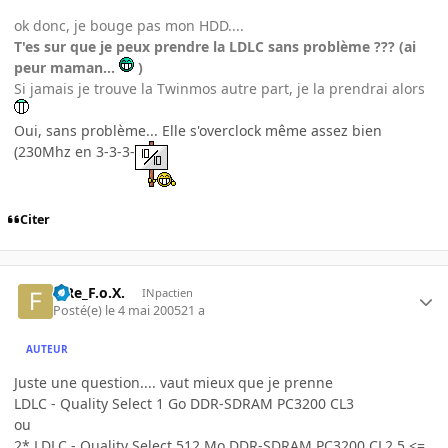
ok donc, je bouge pas mon HDD....
T'es sur que je peux prendre la LDLC sans problème ??? (ai
peur maman...
)
Si jamais je trouve la Twinmos autre part, je la prendrai alors
Oui, sans problème... Elle s'overclock même assez bien
(230Mhz en 3-3-3-
Citer
FiRe_F.o.X.
INpactien
Posté(e)
le 4 mai 2005
21 a
AUTEUR
Juste une question.... vaut mieux que je prenne
LDLC - Quality Select 1 Go DDR-SDRAM PC3200 CL3
ou
2* LDLC - Quality Select 512 Mo DDR-SDRAM PC3200 CL2.5 <=