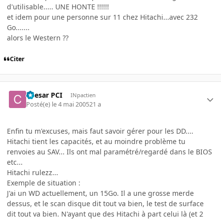
d'utilisable..... UNE HONTE !!!!!!
et idem pour une personne sur 11 chez Hitachi...avec 232
Go.......
alors le Western ??
Citer
Caesar PCI
INpactien
Posté(e)
le 4 mai 2005
21 a
Enfin tu m'excuses, mais faut savoir gérer pour les DD....
Hitachi tient les capacités, et au moindre problème tu
renvoies au SAV... Ils ont mal paramétré/regardé dans le BIOS
etc...
Hitachi rulezz...
Exemple de situation :
J'ai un WD actuellement, un 15Go. Il a une grosse merde
dessus, et le scan disque dit tout va bien, le test de surface
dit tout va bien. N'ayant que des Hitachi à part celui là (et 2