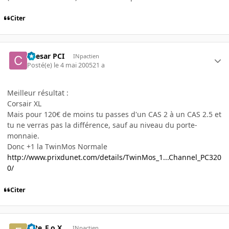
Citer
Caesar PCI
INpactien
Posté(e)
le 4 mai 2005
21 a
Meilleur résultat :
Corsair XL
Mais pour 120€ de moins tu passes d'un CAS 2 à un CAS 2.5 et
tu ne verras pas la différence, sauf au niveau du porte-
monnaie.
Donc +1 la TwinMos Normale
http://www.prixdunet.com/details/TwinMos_1...Channel_PC320
0/
Citer
FiRe_F.o.X.
INpactien