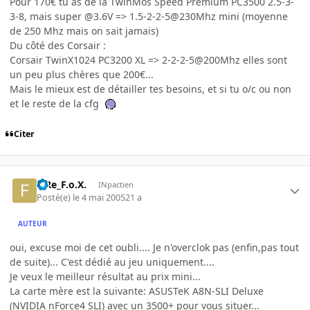
Pour 170€ tu as de la TwinMos Speed Premium PC3500 2.5-3-
3-8, mais super @3.6V => 1.5-2-2-5@230Mhz mini (moyenne
de 250 Mhz mais on sait jamais)
Du côté des Corsair :
Corsair TwinX1024 PC3200 XL => 2-2-2-5@200Mhz elles sont
un peu plus chères que 200€...
Mais le mieux est de détailler tes besoins, et si tu o/c ou non
et le reste de la cfg
Citer
FiRe_F.o.X.
INpactien
Posté(e)
le 4 mai 2005
21 a
AUTEUR
oui, excuse moi de cet oubli.... Je n'overclok pas (enfin,pas tout
de suite)... C'est dédié au jeu uniquement....
Je veux le meilleur résultat au prix mini...
La carte mère est la suivante: ASUSTeK A8N-SLI Deluxe
(NVIDIA nForce4 SLI) avec un 3500+ pour vous situer...