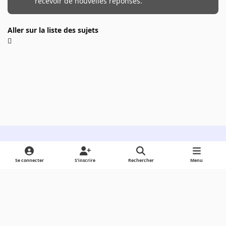
recevoir de nouvelles réponses.
Aller sur la liste des sujets
Light Mode
Dark Mode
System Preference
Se connecter
S’inscrire
Rechercher
Menu
Langue
Cookies
Powered by
Invision Community