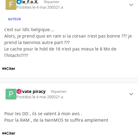
FiRe_F.o.X.
INpactien
Posté(e)
le 4 mai 2005
21 a
AUTEUR
c'est sur ldlc belgique....
Alors, je prend quoi en ram si la corsair n'est pas bonne ??? je
prend la twinmos autre part ???
Le cache pour le hdd de 16 n'est pas mieux le 8 Mo de
l'hitachi????
Citer
Private piracy
INpactien
Posté(e)
le 4 mai 2005
21 a
Pour les DD , ils se valent à mon avis .
Pour la RAM , de la twinMOS te suffira amplement
Citer