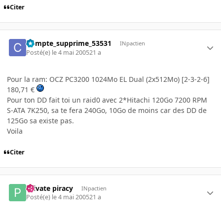
Citer
Compte_supprime_53531
INpactien
Posté(e)
le 4 mai 2005
21 a
Pour la ram: OCZ PC3200 1024Mo EL Dual (2x512Mo) [2-3-2-6]
180,71 €
Pour ton DD fait toi un raid0 avec 2*Hitachi 120Go 7200 RPM
S-ATA 7K250, sa te fera 240Go, 10Go de moins car des DD de
125Go sa existe pas.
Voila
Citer
Private piracy
INpactien
Posté(e)
le 4 mai 2005
21 a