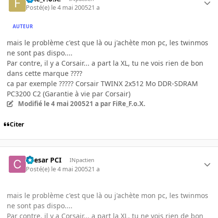
Posté(e)
le 4 mai 2005
21 a
AUTEUR
mais le problème c'est que là ou j'achète mon pc, les twinmos
ne sont pas dispo....
Par contre, il y a Corsair... a part la XL, tu ne vois rien de bon
dans cette marque ????
ca par exemple ????? Corsair TWINX 2x512 Mo DDR-SDRAM
PC3200 C2 (Garantie à vie par Corsair)
Modifié
le 4 mai 2005
21 a
par FiRe_F.o.X.
Citer
Caesar PCI
INpactien
Posté(e)
le 4 mai 2005
21 a
mais le problème c'est que là ou j'achète mon pc, les twinmos
ne sont pas dispo....
Par contre, il y a Corsair... a part la XL, tu ne vois rien de bon