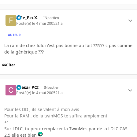
FiRe_F.o.X.
INpactien
Posté(e)
le 4 mai 2005
21 a
AUTEUR
La ram de chez ldlc n'est pas bonne au fait ?????? c pas comme
de la générique ???
Citer
Caesar PCI
INpactien
Posté(e)
le 4 mai 2005
21 a
Pour les DD , ils se valent à mon avis .
Pour la RAM , de la twinMOS te suffira amplement
+1
Sur LDLC, tu peux remplacer la TwinMos par de la LDLC CAS
2.5 elle est bien