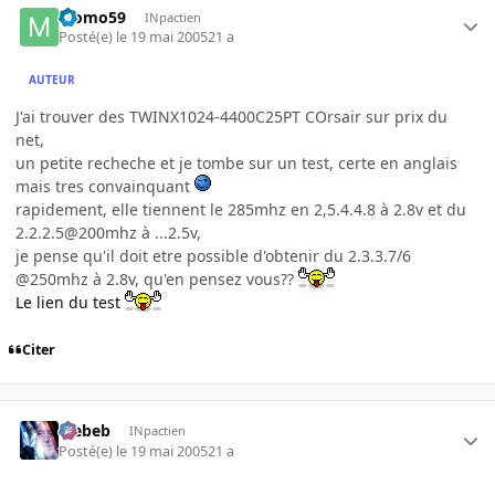
Momo59
INpactien
Posté(e)
le 19 mai 2005
21 a
AUTEUR
J'ai trouver des TWINX1024-4400C25PT COrsair sur prix du
net,
un petite recheche et je tombe sur un test, certe en anglais
mais tres convainquant
rapidement, elle tiennent le 285mhz en 2,5.4.4.8 à 2.8v et du
2.2.2.5@200mhz à ...2.5v,
je pense qu'il doit etre possible d'obtenir du 2.3.3.7/6
@250mhz à 2.8v, qu'en pensez vous??
Le lien du test
Citer
Trebeb
INpactien
Posté(e)
le 19 mai 2005
21 a