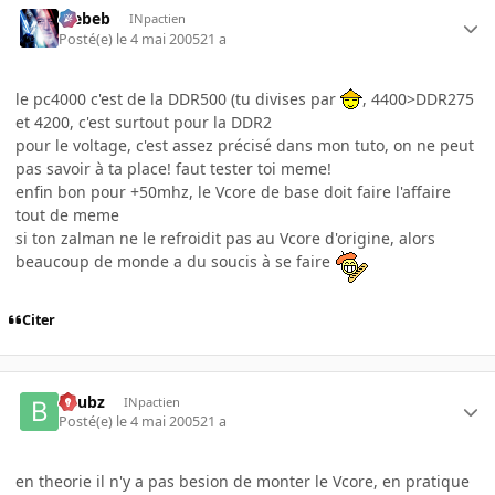
Trebeb
INpactien
Posté(e)
le 4 mai 2005
21 a
le pc4000 c'est de la DDR500 (tu divises par
, 4400>DDR275
et 4200, c'est surtout pour la DDR2
pour le voltage, c'est assez précisé dans mon tuto, on ne peut
pas savoir à ta place! faut tester toi meme!
enfin bon pour +50mhz, le Vcore de base doit faire l'affaire
tout de meme
si ton zalman ne le refroidit pas au Vcore d'origine, alors
beaucoup de monde a du soucis à se faire
Citer
beubz
INpactien
Posté(e)
le 4 mai 2005
21 a
en theorie il n'y a pas besion de monter le Vcore, en pratique