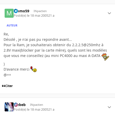
Momo59
INpactien
Posté(e)
le 18 mai 2005
21 a
AUTEUR
Re,
Désolé , je n'ai pas pu repondre avant...
Pour la Ram, je souhaiterais obtenir du 2.2.2.5@250mhz à
2.8V maxi(blocker par la carte mère), quels sont les modèles
que vous me conseillez (au mini PC4000 au maxi A-DATA
)
D'avance merci
@++
Citer
Trebeb
INpactien
Posté(e)
le 18 mai 2005
21 a