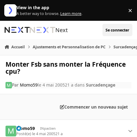
Aller au contenu
View in the app
×
Di
A better way to browse.
Learn more
.
Next
Se connecter
Accueil
Ajustements et Personnalisation de PC
Surcadença
Monter Fsb sans monter la Fréquence
cpu?
Par
Momo59
le 4 mai 2005
21 a
dans
Surcadençage
Commencer un nouveau sujet
Momo59
INpactien
Posté(e)
le 4 mai 2005
21 a