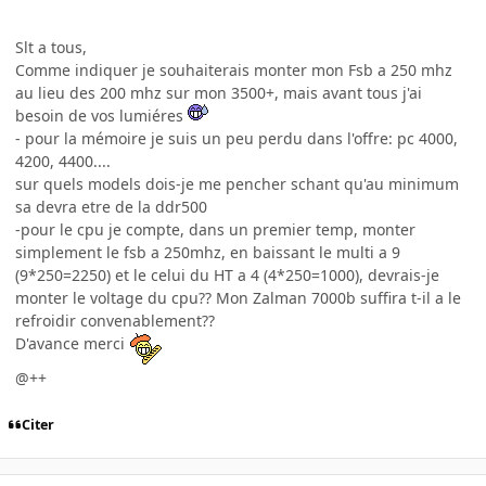
Slt a tous,
Comme indiquer je souhaiterais monter mon Fsb a 250 mhz
au lieu des 200 mhz sur mon 3500+, mais avant tous j'ai
besoin de vos lumiéres
- pour la mémoire je suis un peu perdu dans l'offre: pc 4000,
4200, 4400....
sur quels models dois-je me pencher schant qu'au minimum
sa devra etre de la ddr500
-pour le cpu je compte, dans un premier temp, monter
simplement le fsb a 250mhz, en baissant le multi a 9
(9*250=2250) et le celui du HT a 4 (4*250=1000), devrais-je
monter le voltage du cpu?? Mon Zalman 7000b suffira t-il a le
refroidir convenablement??
D'avance merci
@++
Citer