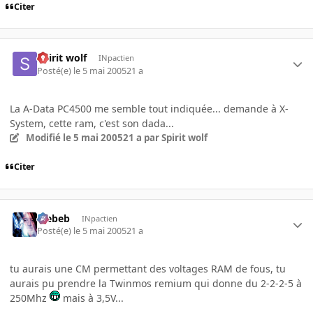
Citer
Spirit wolf
INpactien
Posté(e)
le 5 mai 2005
21 a
La A-Data PC4500 me semble tout indiquée... demande à X-
System, cette ram, c'est son dada...
Modifié
le 5 mai 2005
21 a
par Spirit wolf
Citer
Trebeb
INpactien
Posté(e)
le 5 mai 2005
21 a
tu aurais une CM permettant des voltages RAM de fous, tu
aurais pu prendre la Twinmos remium qui donne du 2-2-2-5 à
250Mhz
mais à 3,5V...