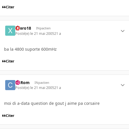
Citer
xaero18
INpactien
Posté(e)
le 21 mai 2005
21 a
ba la 4800 suporte 600mHz
Citer
ChRom
INpactien
Posté(e)
le 21 mai 2005
21 a
moi di a-data question de gout j aime pa corsaire
Citer