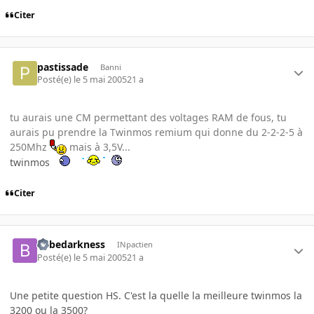
Citer
pastissade
Banni
Posté(e)
le 5 mai 2005
21 a
tu aurais une CM permettant des voltages RAM de fous, tu
aurais pu prendre la Twinmos remium qui donne du 2-2-2-5 à
250Mhz
mais à 3,5V...
twinmos
Citer
bebedarkness
INpactien
Posté(e)
le 5 mai 2005
21 a
Une petite question HS. C'est la quelle la meilleure twinmos la
3200 ou la 3500?