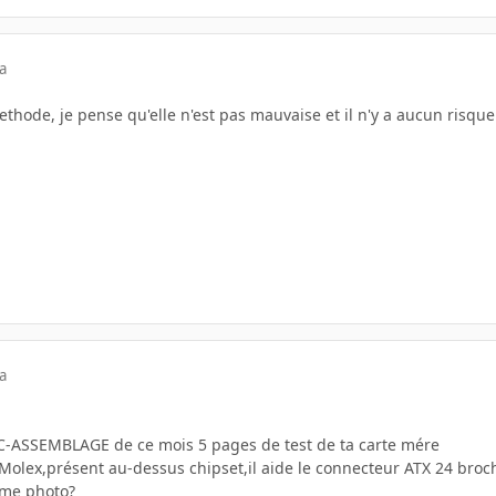
a
hode, je pense qu'elle n'est pas mauvaise et il n'y a aucun risque 
a
C-ASSEMBLAGE de ce mois 5 pages de test de ta carte mére
r Molex,présent au-dessus chipset,il aide le connecteur ATX 24 broch
ieme photo?