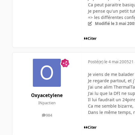
Ca peut paraitre basiqu
Je pense qu'un petit tu
=> les différentes conf
Modifié
le 3 mai 200
Citer
Posté(e)
le 4 mai 2005
21 
Je viens de me balader 
Je regarde partout, et 
J'ai une alim ThermalT
J'ai lu que la DFI ne sup
Oxyacetylene
Il lui faudrait un 24pin
INpactien
Ca me semble bizarre,
Dans le même temps, m
984
messages
Citer