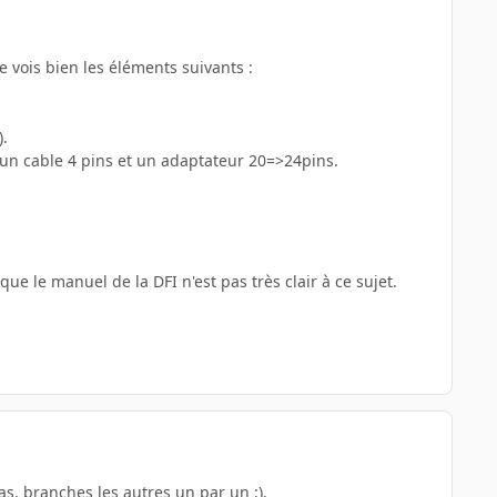
je vois bien les éléments suivants :
).
un cable 4 pins et un adaptateur 20=>24pins.
ue le manuel de la DFI n'est pas très clair à ce sujet.
as, branches les autres un par un :).