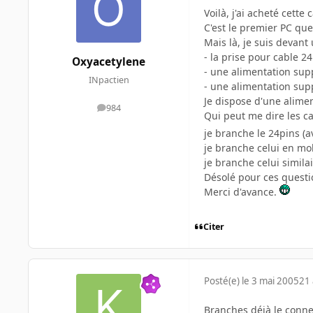
Voilà, j'ai acheté cette c
C'est le premier PC qu
Mais là, je suis devant 
- la prise pour cable 2
Oxyacetylene
- une alimentation su
INpactien
- une alimentation supp
Je dispose d'une alime
984
messages
Qui peut me dire les ca
je branche le 24pins (
je branche celui en mol
je branche celui similai
Désolé pour ces questio
Merci d'avance.
Citer
Posté(e)
le 3 mai 2005
21 
Branches déjà le connec