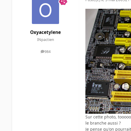
Oxyacetylene
INpactien
984
messages
Sur cette photo, tooooo
le branche aussi ?
Je pense qu'on pourrait