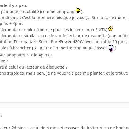
arte il y a peu.
e je monte en totalité (comme un grand
).
un dilème : c'est la première fois que je vois ça. Sur la carte mère, 
4pins + 4pins
pplémentaire molex (comme pour les lecteurs non S-ATA)
lémentaire similaire à celle sur le lecteur de disquette (une petite
ntation Thermaltake Silent PurePower 480W avec un cable 20 pins, 
bles à brancher (j'ai peur d'en mettre trop ou pas assez
):
avec adaptateur)
+
le 4pins ?
ex ?
re à celui du lecteur de disquette ?
ns stupides, mais bon, je ne voudrais pas me planter, et je trouve q
a
teur 24 pins + celui de 4 pins et essayes de botter, si ça ne boot p