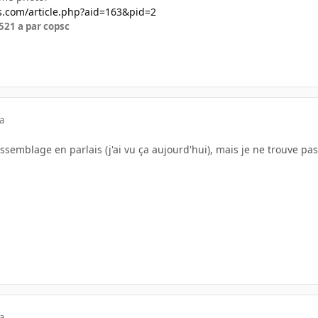
ws.com/article.php?aid=163&pid=2
5
21 a
par copsc
a
Assemblage en parlais (j'ai vu ça aujourd'hui), mais je ne trouve 
a