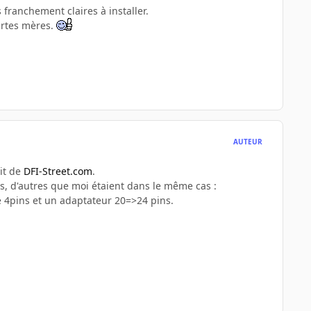
 franchement claires à installer.
artes mères.
AUTEUR
git de
DFI-Street.com
.
ous, d'autres que moi étaient dans le même cas :
e 4pins et un adaptateur 20=>24 pins.