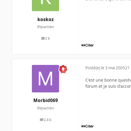
koskoz
INpactien
2 k
messages
Citer
Posté(e)
le 3 mai 2005
21 
C'est une bonne questio
forum et je suis d'acco
Morbid069
INpactien
2,4 k
messages
Citer