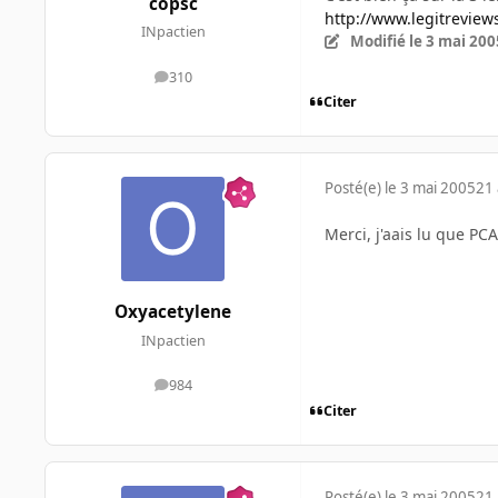
copsc
http://www.legitrevie
INpactien
Modifié
le 3 mai 200
310
messages
Citer
Posté(e)
le 3 mai 2005
21 
Merci, j'aais lu que PC
Oxyacetylene
INpactien
984
messages
Citer
Posté(e)
le 3 mai 2005
21 