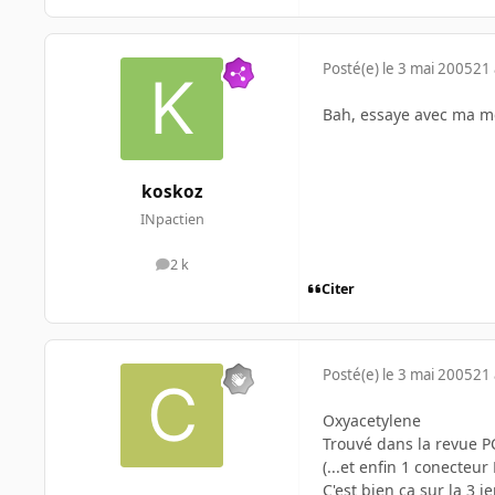
Posté(e)
le 3 mai 2005
21 
Bah, essaye avec ma met
koskoz
INpactien
2 k
messages
Citer
Posté(e)
le 3 mai 2005
21 
Oxyacetylene
Trouvé dans la revue P
(...et enfin 1 conecteu
C'est bien ça sur la 3 