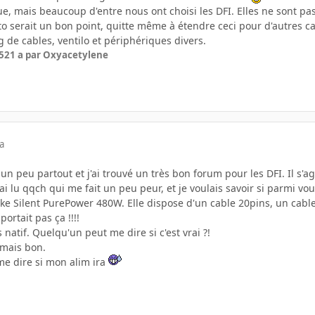
e, mais beaucoup d'entre nous ont choisi les DFI. Elles ne sont pas
to serait un bon point, quitte même à étendre ceci pour d'autres c
ig de cables, ventilo et périphériques divers.
5
21 a
par Oxyacetylene
a
un peu partout et j'ai trouvé un très bon forum pour les DFI. Il s'a
j'ai lu qqch qui me fait un peu peur, et je voulais savoir si parmi v
ake Silent PurePower 480W. Elle dispose d'un cable 20pins, un cabl
portait pas ça !!!!
s natif. Quelqu'un peut me dire si c'est vrai ?!
 mais bon.
e dire si mon alim ira