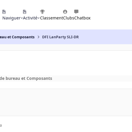
Naviguer
Activité
Classement
Clubs
Chatbox
reau et Composants
DFI LanParty SLI-DR
 de bureau et Composants
a