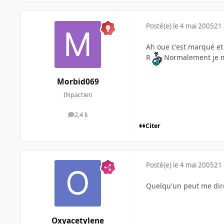
Posté(e)
le 4 mai 2005
21 
Ah oue c'est marqué et
R
Normalement je mon
Morbid069
INpactien
2,4 k
messages
Citer
Posté(e)
le 4 mai 2005
21 
Quelqu'un peut me dire
Oxyacetylene