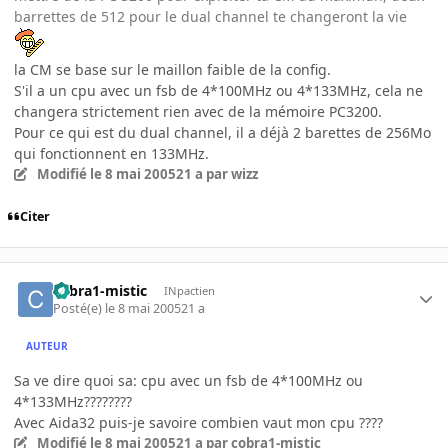
barrettes de 512 pour le dual channel te changeront la vie
la CM se base sur le maillon faible de la config.
S'il a un cpu avec un fsb de 4*100MHz ou 4*133MHz, cela ne
changera strictement rien avec de la mémoire PC3200.
Pour ce qui est du dual channel, il a déjà 2 barettes de 256Mo
qui fonctionnent en 133MHz.
Modifié
le 8 mai 2005
21 a
par wizz
Citer
cobra1-mistic
INpactien
Posté(e)
le 8 mai 2005
21 a
AUTEUR
Sa ve dire quoi sa: cpu avec un fsb de 4*100MHz ou
4*133MHz????????
Avec Aida32 puis-je savoire combien vaut mon cpu ????
Modifié
le 8 mai 2005
21 a
par cobra1-mistic