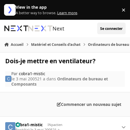
Aller au contenu
View in the app
×
Di
A better way to browse.
Learn more
.
Next
Se connecter
Accueil
Matériel et Conseils d'achat
Ordinateurs de bureau
Dois-je mettre en ventilateur?
Par
cobra1-mistic
le 3 mai 2005
21 a
dans
Ordinateurs de bureau et
Composants
Commencer un nouveau sujet
cobra1-mistic
INpactien
Posté(e)
le 3 mai 2005
21 a