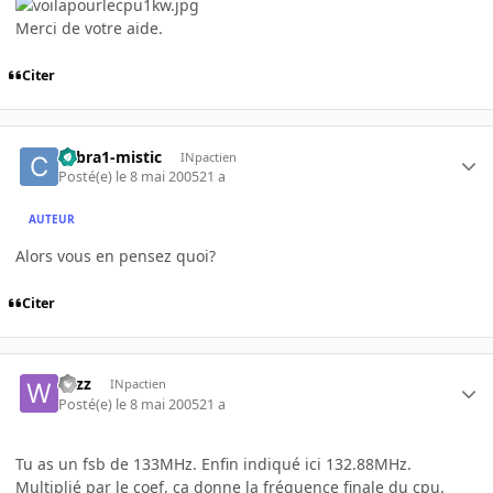
Merci de votre aide.
Citer
cobra1-mistic
INpactien
Posté(e)
le 8 mai 2005
21 a
AUTEUR
Alors vous en pensez quoi?
Citer
wizz
INpactien
Posté(e)
le 8 mai 2005
21 a
Tu as un fsb de 133MHz. Enfin indiqué ici 132.88MHz.
Multiplié par le coef, ça donne la fréquence finale du cpu.