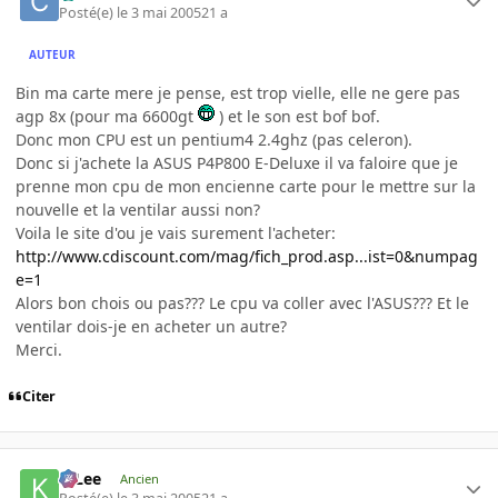
Posté(e)
le 3 mai 2005
21 a
AUTEUR
Bin ma carte mere je pense, est trop vielle, elle ne gere pas
agp 8x (pour ma 6600gt
) et le son est bof bof.
Donc mon CPU est un pentium4 2.4ghz (pas celeron).
Donc si j'achete la ASUS P4P800 E-Deluxe il va faloire que je
prenne mon cpu de mon encienne carte pour le mettre sur la
nouvelle et la ventilar aussi non?
Voila le site d'ou je vais surement l'acheter:
http://www.cdiscount.com/mag/fich_prod.asp...ist=0&numpag
e=1
Alors bon chois ou pas??? Le cpu va coller avec l'ASUS??? Et le
ventilar dois-je en acheter un autre?
Merci.
Citer
K-Lee
Ancien