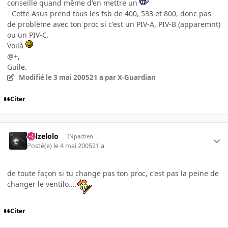
conseille quand même d'en mettre un
- Cette Asus prend tous les fsb de 400, 533 et 800, donc pas
de problème avec ton proc si c'est un PIV-A, PIV-B (apparemnt)
ou un PIV-C.
Voilà
@+,
Guile.
Modifié
le 3 mai 2005
21 a
par X-Guardian
Citer
killzelolo
INpactien
Posté(e)
le 4 mai 2005
21 a
de toute façon si tu change pas ton proc, c'est pas la peine de
changer le ventilo....
Citer