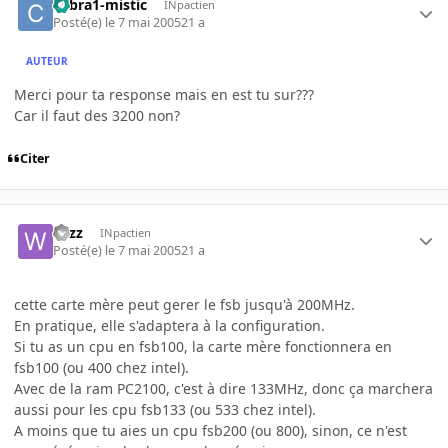
cobra1-mistic
INpactien
Posté(e)
le 7 mai 2005
21 a
AUTEUR
Merci pour ta response mais en est tu sur???
Car il faut des 3200 non?
Citer
wizz
INpactien
Posté(e)
le 7 mai 2005
21 a
cette carte mère peut gerer le fsb jusqu'à 200MHz.
En pratique, elle s'adaptera à la configuration.
Si tu as un cpu en fsb100, la carte mère fonctionnera en
fsb100 (ou 400 chez intel).
Avec de la ram PC2100, c'est à dire 133MHz, donc ça marchera
aussi pour les cpu fsb133 (ou 533 chez intel).
A moins que tu aies un cpu fsb200 (ou 800), sinon, ce n'est