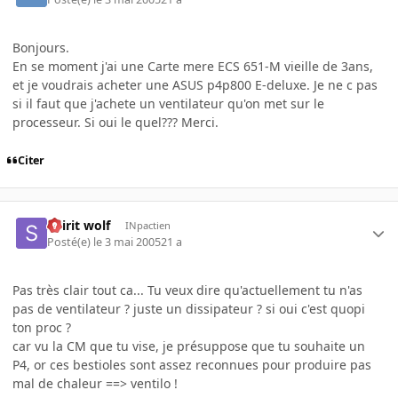
Bonjours.
En se moment j'ai une Carte mere ECS 651-M vieille de 3ans,
et je voudrais acheter une ASUS p4p800 E-deluxe. Je ne c pas
si il faut que j'achete un ventilateur qu'on met sur le
processeur. Si oui le quel??? Merci.
Citer
Spirit wolf
INpactien
Posté(e)
le 3 mai 2005
21 a
Pas très clair tout ca... Tu veux dire qu'actuellement tu n'as
pas de ventilateur ? juste un dissipateur ? si oui c'est quopi
ton proc ?
car vu la CM que tu vise, je présuppose que tu souhaite un
P4, or ces bestioles sont assez reconnues pour produire pas
mal de chaleur ==> ventilo !