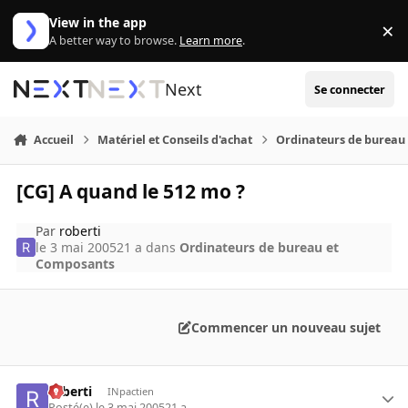
Aller au contenu
View in the app
×
Di
A better way to browse.
Learn more
.
Next
Se connecter
Accueil
Matériel et Conseils d'achat
Ordinateurs de bureau
[CG] A quand le 512 mo ?
Par
roberti
le 3 mai 2005
21 a
dans
Ordinateurs de bureau et
Composants
Commencer un nouveau sujet
roberti
INpactien
Posté(e)
le 3 mai 2005
21 a