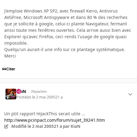
J'emploie Windows XP SP2, avec firewall Kerio, Antivirus
AVGFree, Microsoft Antispyware et dans 80 % des recherhes
que je sollicite à google, celui-ci plante Navigateur, fermant
anssi toute mes fenêtres ouvertes. Cela arrive aussi bien avec
Explorer qu'avec Firefox, ceci rends l'usage de google quasi
impossible.
Quelqu'un aurait-il une info sur ce plantage systématique.
Merci
Citer
KiaN
INpactien
Posté(e)
le 2 mai 2005
21 a
Un ptit rapport HiJackThis serait utile ...
http://www.pcinpact.com/forum/sujet_39241.htm
Modifié
le 2 mai 2005
21 a
par KiaN