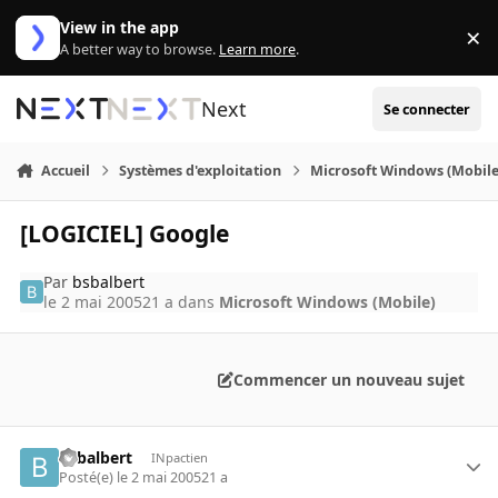
Aller au contenu
View in the app
×
Di
A better way to browse.
Learn more
.
Next
Se connecter
Accueil
Systèmes d'exploitation
Microsoft Windows (Mobile
[LOGICIEL] Google
Par
bsbalbert
le 2 mai 2005
21 a
dans
Microsoft Windows (Mobile)
Commencer un nouveau sujet
bsbalbert
INpactien
Posté(e)
le 2 mai 2005
21 a