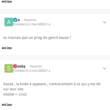
Citer
Ago
INpactien
Posté(e)
le 2 mai 2005
21 a
tu n'aurais pas un prog du genre kazaa ?
Citer
snooky
INpactien
Posté(e)
le 3 mai 2005
21 a
Kazaa , la boite à spyware , contrairement à ce qui y est dit
sur leur site.
KAZAA = :cnul:
Citer