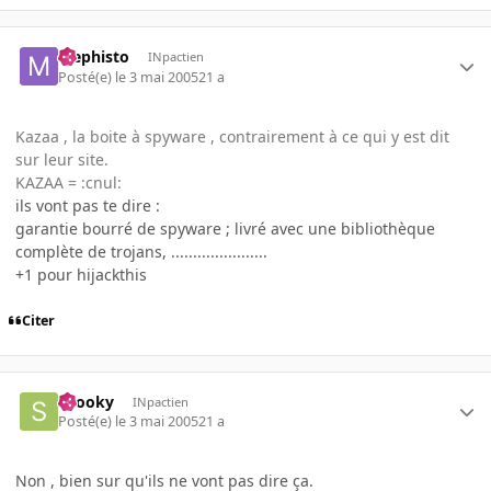
Mephisto
INpactien
Posté(e)
le 3 mai 2005
21 a
Kazaa , la boite à spyware , contrairement à ce qui y est dit
sur leur site.
KAZAA = :cnul:
ils vont pas te dire :
garantie bourré de spyware ; livré avec une bibliothèque
complète de trojans, ......................
+1 pour hijackthis
Citer
snooky
INpactien
Posté(e)
le 3 mai 2005
21 a
Non , bien sur qu'ils ne vont pas dire ça.