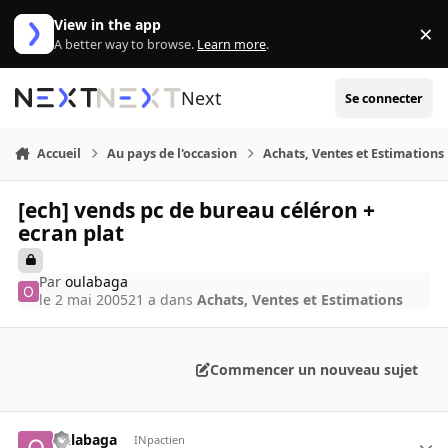
Aller au contenu
View in the app
×
Di
A better way to browse.
Learn more
.
Next
Se connecter
Accueil
Au pays de l'occasion
Achats, Ventes et Estimations
[ech] vends pc de bureau céléron +
ecran plat
Par
oulabaga
le 2 mai 2005
21 a
dans
Achats, Ventes et Estimations
Commencer un nouveau sujet
oulabaga
INpactien