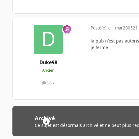
Posté(e)
le 1 mai 2005
21 
la pub n'est pas autori
je ferme
Duke98
Ancien
3,8 k
messages
Archivé
Ce sujet est désormais archivé et ne peut plus re