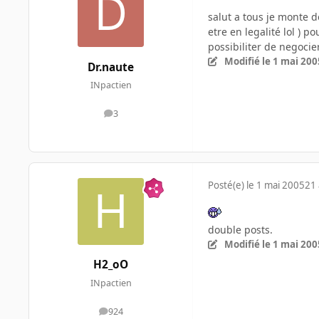
salut a tous je monte 
etre en legalité lol ) p
possibiliter de negoci
Modifié
le 1 mai 200
Dr.naute
INpactien
3
messages
Posté(e)
le 1 mai 2005
21 
double posts.
Modifié
le 1 mai 200
H2_oO
INpactien
924
messages