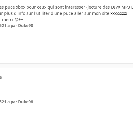
des puce xbox pour ceux qui sont interesser (lecture des DIVX MP3 
our plus d'info sur l'utiliter d'une puce aller sur mon site
xxxxxxxx
er merci @++
5
21 a
par Duke98
a
5
21 a
par Duke98