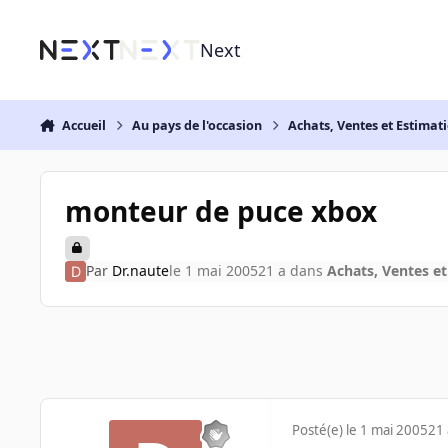
Aller au contenu
Next
Accueil
Au pays de l'occasion
Achats, Ventes et Estimat
monteur de puce xbox
Par
Dr.naute
le 1 mai 2005
21 a
dans
Achats, Ventes et
Posté(e)
le 1 mai 2005
21 