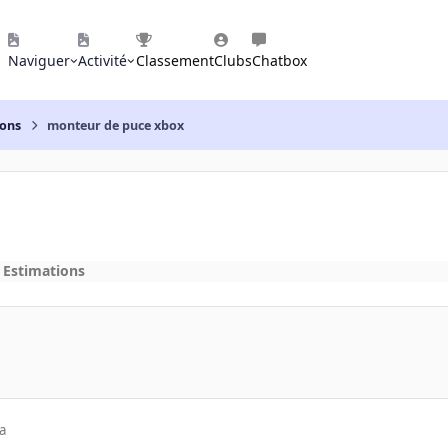
Naviguer
Activité
Classement
Clubs
Chatbox
ions
monteur de puce xbox
 Estimations
a