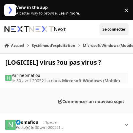
Aller au contenu
View in the app
×
Di
A better way to browse.
Learn more
.
Next
Se connecter
Accueil
Systèmes d'exploitation
Microsoft Windows (Mobile
[LOGICIEL] virus ?ou pas virus ?
Par
neomafiou
le 30 avril 2005
21 a
dans
Microsoft Windows (Mobile)
Commencer un nouveau sujet
neomafiou
INpactien
Posté(e)
le 30 avril 2005
21 a