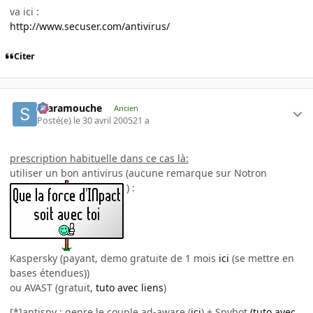
va ici :
http://www.secuser.com/antivirus/
Citer
Scaramouche
Ancien
Posté(e)
le 30 avril 2005
21 a
prescription habituelle dans ce cas là:
utiliser un bon antivirus (aucune remarque sur Notron
) :
Kaspersky (payant, demo gratuite de 1 mois
ici
(se mettre en
bases étendues))
ou AVAST (gratuit,
tuto avec liens
)
[*]antispy : genre le couple ad-aware (
ici
) + Spybot
(tuto avec