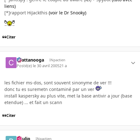
liens)
[*]rapport HiJackthis
(voir le Dr Snooky)
Citer
chattanooga
INpactien
Posté(e)
le 30 avril 2005
21 a
les fichier ms-dos, sont souvent sinonyme de ver !!!
donc tu es suremetn contaminé par un ver
install kaspersky au plus vite, met la base antivir a jour (base
etendue) ... et fait un scann
Citer
rejulio
INpactien