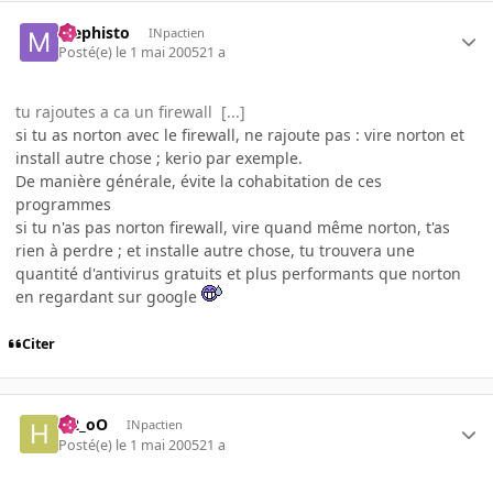
Mephisto
INpactien
Posté(e)
le 1 mai 2005
21 a
tu rajoutes a ca un firewall [...]
si tu as norton avec le firewall, ne rajoute pas : vire norton et
install autre chose ; kerio par exemple.
De manière générale, évite la cohabitation de ces
programmes
si tu n'as pas norton firewall, vire quand même norton, t'as
rien à perdre ; et installe autre chose, tu trouvera une
quantité d'antivirus gratuits et plus performants que norton
en regardant sur google
Citer
H2_oO
INpactien
Posté(e)
le 1 mai 2005
21 a