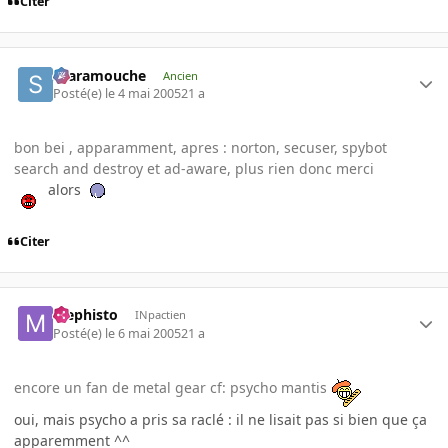
Citer
Scaramouche
Ancien
Posté(e)
le 4 mai 2005
21 a
bon bei , apparamment, apres : norton, secuser, spybot
search and destroy et ad-aware, plus rien donc merci
alors
Citer
Mephisto
INpactien
Posté(e)
le 6 mai 2005
21 a
encore un fan de metal gear cf: psycho mantis
oui, mais psycho a pris sa raclé : il ne lisait pas si bien que ça
apparemment ^^