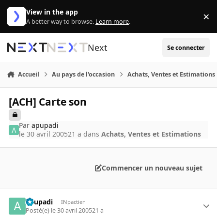
Aller au contenu
View in the app
×
Di
A better way to browse.
Learn more
.
Next
Se connecter
Accueil
Au pays de l'occasion
Achats, Ventes et Estimations
[ACH] Carte son
Par
apupadi
le 30 avril 2005
21 a
dans
Achats, Ventes et Estimations
Commencer un nouveau sujet
apupadi
INpactien
Posté(e)
le 30 avril 2005
21 a