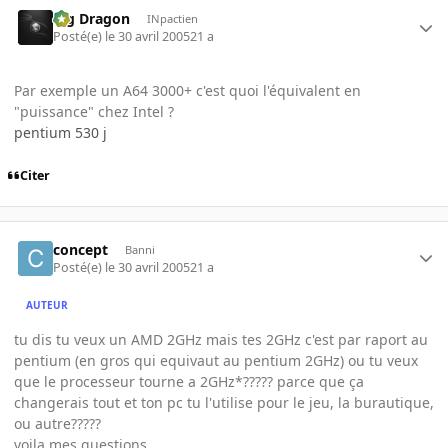
Big Dragon
INpactien
Posté(e)
le 30 avril 2005
21 a
Par exemple un A64 3000+ c'est quoi l'équivalent en
"puissance" chez Intel ?
pentium 530 j
Citer
concept
Banni
Posté(e)
le 30 avril 2005
21 a
AUTEUR
tu dis tu veux un AMD 2GHz mais tes 2GHz c'est par raport au
pentium (en gros qui equivaut au pentium 2GHz) ou tu veux
que le processeur tourne a 2GHz*????? parce que ça
changerais tout et ton pc tu l'utilise pour le jeu, la burautique,
ou autre?????
voila mes questions