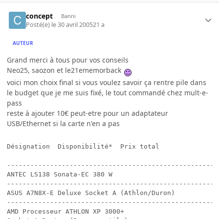
concept
Banni
Posté(e)
le 30 avril 2005
21 a
AUTEUR
Grand merci à tous pour vos conseils
Neo25, saozon et le21ememorback
voici mon choix final si vous voulez savoir ça rentre pile dans
le budget que je me suis fixé, le tout commandé chez mult-e-
pass
reste à ajouter 10€ peut-etre pour un adaptateur
USB/Ethernet si la carte n'en a pas
Désignation  Disponibilité*  Prix total    

------------------------------------------------------
ANTEC LS138 Sonata-EC 380 W                           
------------------------------------------------------
ASUS A7N8X-E Deluxe Socket A (Athlon/Duron)           
------------------------------------------------------
AMD Processeur ATHLON XP 3000+ 
