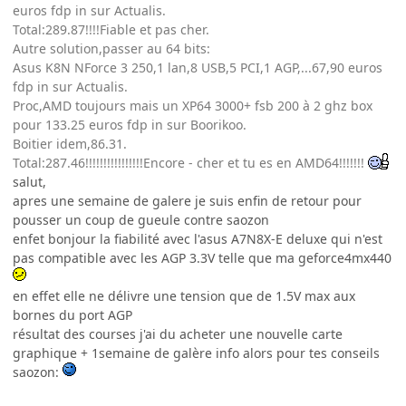
euros fdp in sur Actualis.
Total:289.87!!!!Fiable et pas cher.
Autre solution,passer au 64 bits:
Asus K8N NForce 3 250,1 lan,8 USB,5 PCI,1 AGP,...67,90 euros
fdp in sur Actualis.
Proc,AMD toujours mais un XP64 3000+ fsb 200 à 2 ghz box
pour 133.25 euros fdp in sur Boorikoo.
Boitier idem,86.31.
Total:287.46!!!!!!!!!!!!!!!!Encore - cher et tu es en AMD64!!!!!!!
salut,
apres une semaine de galere je suis enfin de retour pour
pousser un coup de gueule contre saozon
enfet bonjour la fiabilité avec l'asus A7N8X-E deluxe qui n'est
pas compatible avec les AGP 3.3V telle que ma geforce4mx440
en effet elle ne délivre une tension que de 1.5V max aux
bornes du port AGP
résultat des courses j'ai du acheter une nouvelle carte
graphique + 1semaine de galère info alors pour tes conseils
saozon: