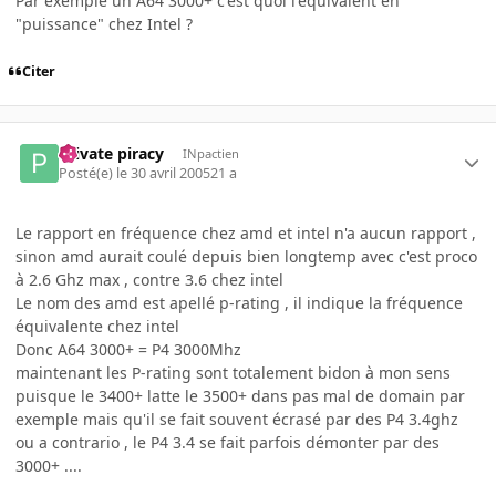
Par exemple un A64 3000+ c'est quoi l'équivalent en
"puissance" chez Intel ?
Citer
Private piracy
INpactien
Posté(e)
le 30 avril 2005
21 a
Le rapport en fréquence chez amd et intel n'a aucun rapport ,
sinon amd aurait coulé depuis bien longtemp avec c'est proco
à 2.6 Ghz max , contre 3.6 chez intel
Le nom des amd est apellé p-rating , il indique la fréquence
équivalente chez intel
Donc A64 3000+ = P4 3000Mhz
maintenant les P-rating sont totalement bidon à mon sens
puisque le 3400+ latte le 3500+ dans pas mal de domain par
exemple mais qu'il se fait souvent écrasé par des P4 3.4ghz
ou a contrario , le P4 3.4 se fait parfois démonter par des
3000+ ....