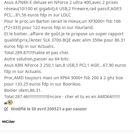
Asus A7N8X-E deluxe en NForce 2 ultra 400,avec 2 prises
réseau(10\100 et gigabit),6 USB,2 Firewire,rad passif,AGP,5
PCI,...81,56 euros fdp in sur LDLC
Pour le proc,un Barton serait le mieux,un XP3000+ fsb 166
(*2=333) pour 122 euros fdp in sur Yourland.
Et le boitier...affaire de goût.Je te propose un super rapport
qualité\prix,l'Antec SLK 3700-BQE avec alim 350w pour 86.31
euros fdp in sur Actualis.
Total:289.87!!!!Fiable et pas cher.
Autre solution,passer au 64 bits:
Asus K8N NForce 3 250,1 lan,8 USB,5 PCI,1 AGP,...67,90 euros
fdp in sur Actualis.
Proc,AMD toujours mais un XP64 3000+ fsb 200 à 2 ghz box
pour 133.25 euros fdp in sur Boorikoo.
Boitier idem,86.31.
Total:287.46!!!!!!!!!!!!!!!!Encore - cher et tu es en AMD64!!!!!!!
Modifié
le 30 avril 2005
21 a
par saozon
Citer