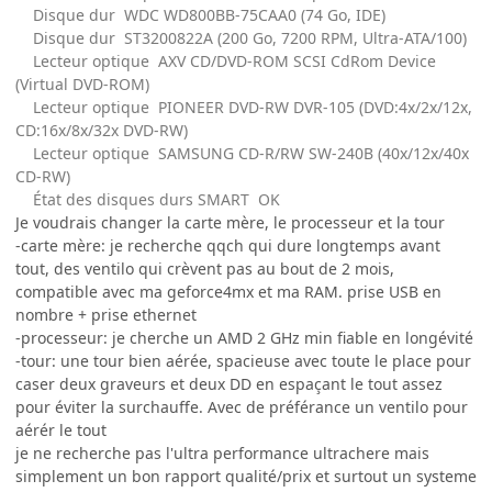
Disque dur WDC WD800BB-75CAA0 (74 Go, IDE)
Disque dur ST3200822A (200 Go, 7200 RPM, Ultra-ATA/100)
Lecteur optique AXV CD/DVD-ROM SCSI CdRom Device
(Virtual DVD-ROM)
Lecteur optique PIONEER DVD-RW DVR-105 (DVD:4x/2x/12x,
CD:16x/8x/32x DVD-RW)
Lecteur optique SAMSUNG CD-R/RW SW-240B (40x/12x/40x
CD-RW)
État des disques durs SMART OK
Je voudrais changer la carte mère, le processeur et la tour
-carte mère: je recherche qqch qui dure longtemps avant
tout, des ventilo qui crèvent pas au bout de 2 mois,
compatible avec ma geforce4mx et ma RAM. prise USB en
nombre + prise ethernet
-processeur: je cherche un AMD 2 GHz min fiable en longévité
-tour: une tour bien aérée, spacieuse avec toute le place pour
caser deux graveurs et deux DD en espaçant le tout assez
pour éviter la surchauffe. Avec de préférance un ventilo pour
aérér le tout
je ne recherche pas l'ultra performance ultrachere mais
simplement un bon rapport qualité/prix et surtout un systeme