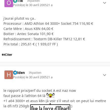
OpTik
INpactien
Posté(e)
le 30 avril 2005
21 a
j'aurai plutot vu ça..
Processeur : AMD Athlon 64 3000+ Socket 754 116,90 €
Carte Mère : Asus K8N 64,00 €
Boitier : Antec Sonata 101,90 €
Refroidissement : Textorm DB-Killer TM12 12,81 €
Prix total : 295,61 € ( 1 939,07 FF )
Citer
hidden
INpactien
Posté(e)
le 30 avril 2005
21 a
le rapport prix/perf du socket A est naz now
faut passe à l'athlon 64 là
+1 a64 3000+ et asus k8n (à voir s'il veut o/c on peut lui mettre
la dfi nf3 250gb
)