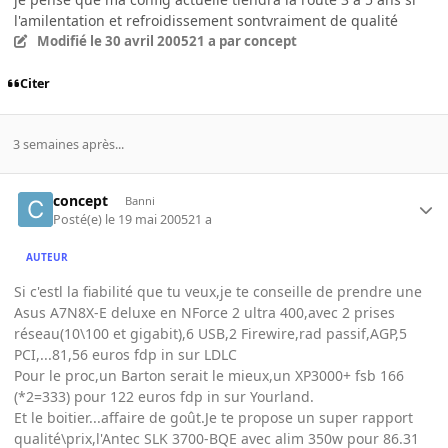
l'amilentation et refroidissement sontvraiment de qualité
Modifié
le 30 avril 2005
21 a
par concept
Citer
3 semaines après...
concept
Banni
Posté(e)
le 19 mai 2005
21 a
AUTEUR
Si c'estl la fiabilité que tu veux,je te conseille de prendre une
Asus A7N8X-E deluxe en NForce 2 ultra 400,avec 2 prises
réseau(10\100 et gigabit),6 USB,2 Firewire,rad passif,AGP,5
PCI,...81,56 euros fdp in sur LDLC
Pour le proc,un Barton serait le mieux,un XP3000+ fsb 166
(*2=333) pour 122 euros fdp in sur Yourland.
Et le boitier...affaire de goût.Je te propose un super rapport
qualité\prix,l'Antec SLK 3700-BQE avec alim 350w pour 86.31