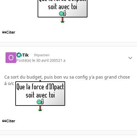
Citer
OpTik
INpactien
Posté(e)
le 30 avril 2005
21 a
Ca sort du budget, puis bon vu sa config y'a pas grand chose
à o/c
Citer