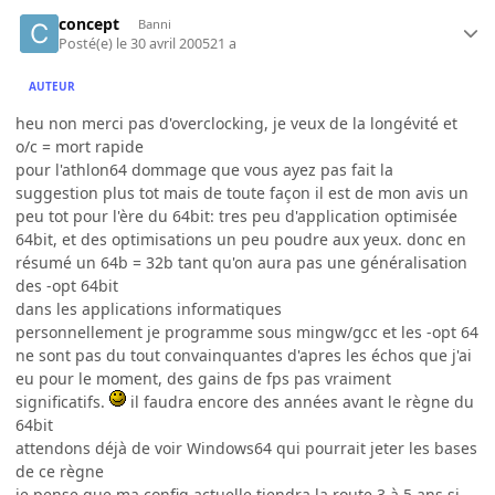
concept
Banni
Posté(e)
le 30 avril 2005
21 a
AUTEUR
heu non merci pas d'overclocking, je veux de la longévité et
o/c = mort rapide
pour l'athlon64 dommage que vous ayez pas fait la
suggestion plus tot mais de toute façon il est de mon avis un
peu tot pour l'ère du 64bit: tres peu d'application optimisée
64bit, et des optimisations un peu poudre aux yeux. donc en
résumé un 64b = 32b tant qu'on aura pas une généralisation
des -opt 64bit
dans les applications informatiques
personnellement je programme sous mingw/gcc et les -opt 64
ne sont pas du tout convainquantes d'apres les échos que j'ai
eu pour le moment, des gains de fps pas vraiment
significatifs.
il faudra encore des années avant le règne du
64bit
attendons déjà de voir Windows64 qui pourrait jeter les bases
de ce règne
je pense que ma config actuelle tiendra la route 3 à 5 ans si