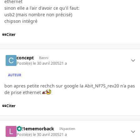
ethernet
sinon elle a l'air d'avoir ce qu'il faut:
usb2 (mais nombre non précisé)
chipson intégré
Citer
concept
Banni
Posté(e)
le 30 avril 2005
21 a
AUTEUR
bon apres petite rechch sur google la Abit_NF7S_rev20 n'a pas
de prise ethernet
Citer
le21ememorback
INpactien
Posté(e)
le 30 avril 2005
21 a