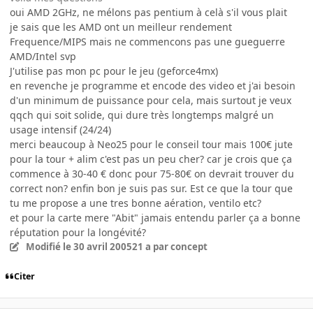
oui AMD 2GHz, ne mélons pas pentium à celà s'il vous plait
je sais que les AMD ont un meilleur rendement
Frequence/MIPS mais ne commencons pas une gueguerre
AMD/Intel svp
J'utilise pas mon pc pour le jeu (geforce4mx)
en revenche je programme et encode des video et j'ai besoin
d'un minimum de puissance pour cela, mais surtout je veux
qqch qui soit solide, qui dure très longtemps malgré un
usage intensif (24/24)
merci beaucoup à Neo25 pour le conseil tour mais 100€ jute
pour la tour + alim c'est pas un peu cher? car je crois que ça
commence à 30-40 € donc pour 75-80€ on devrait trouver du
correct non? enfin bon je suis pas sur. Est ce que la tour que
tu me propose a une tres bonne aération, ventilo etc?
et pour la carte mere "Abit" jamais entendu parler ça a bonne
réputation pour la longévité?
Modifié
le 30 avril 2005
21 a
par concept
Citer