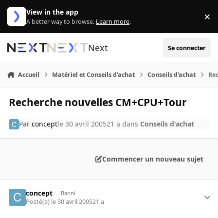
Aller au contenu
View in the app
×
Di
A better way to browse.
Learn more
.
Next
Se connecter
Accueil
Matériel et Conseils d'achat
Conseils d'achat
Re
Recherche nouvelles CM+CPU+Tour
Par
concept
le 30 avril 2005
21 a
dans
Conseils d'achat
Commencer un nouveau sujet
concept
Banni
Posté(e)
le 30 avril 2005
21 a