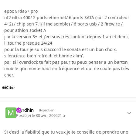
epox 8rda6+ pro
nf2 ultra 400/ 2 ports ethernet/ 6 ports SATA (sur 2 controleur
4+2) / chip son 7.1(il me semble) / 6 ports usb / 2 firewire /
pour athlon socket A
j ai la version 3+ et j'en suis très content depuis 1 an et demi,
il tourne presque 24/24
pour la tour je suis d'accord le sonata est un bon choix,
silencieux, bien refroidi et bonne alim'.
ps : si l'overclock te fait pas peur tu peux penser a un barton
mobile qui monte haut en fréquence et qui ne coute pas très
cher.
Citer
Myrdhin
INpactien
Posté(e)
le 30 avril 2005
21 a
Si c'estl la fiabilité que tu veux,je te conseille de prendre une