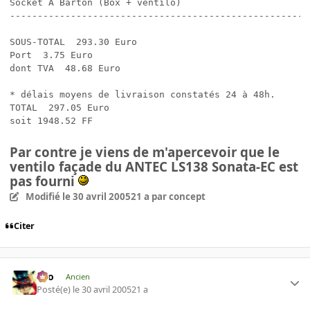
Socket A Barton (Box + ventilo)                       
------------------------------------------------------
SOUS-TOTAL  293.30 Euro    

Port  3.75 Euro    

dont TVA  48.68 Euro    

* délais moyens de livraison constatés 24 à 48h. 

TOTAL  297.05 Euro   

soit 1948.52 FF
Par contre je viens de m'apercevoir que le
ventilo façade du ANTEC LS138 Sonata-EC est
pas fourni
Modifié
le 30 avril 2005
21 a
par concept
Citer
eYo
Ancien
Posté(e)
le 30 avril 2005
21 a