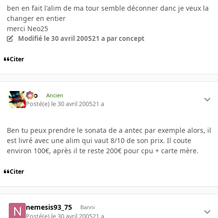
ben en fait l'alim de ma tour semble déconner danc je veux la
changer en entier
merci Neo25
Modifié
le 30 avril 2005
21 a
par concept
Citer
eYo
Ancien
Posté(e)
le 30 avril 2005
21 a
Ben tu peux prendre le sonata de a antec par exemple alors, il
est livré avec une alim qui vaut 8/10 de son prix. Il coute
environ 100€, après il te reste 200€ pour cpu + carte mère.
Citer
nemesis93_75
Banni
Posté(e)
le 30 avril 2005
21 a