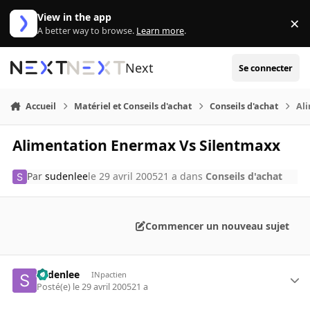
Aller au contenu
View in the app
×
Di
A better way to browse.
Learn more
.
Next
Se connecter
Accueil
Matériel et Conseils d'achat
Conseils d'achat
Al
Alimentation Enermax Vs Silentmaxx
Par
sudenlee
le 29 avril 2005
21 a
dans
Conseils d'achat
Commencer un nouveau sujet
sudenlee
INpactien
Posté(e)
le 29 avril 2005
21 a