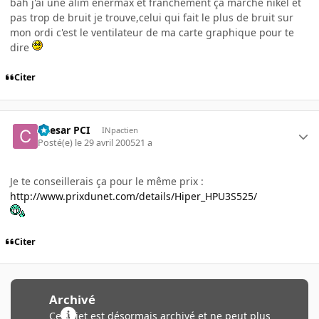
bah j'ai une alim enermax et franchement ça marche nikel et
pas trop de bruit je trouve,celui qui fait le plus de bruit sur
mon ordi c'est le ventilateur de ma carte graphique pour te
dire
Citer
Caesar PCI
INpactien
Posté(e)
le 29 avril 2005
21 a
Je te conseillerais ça pour le même prix :
http://www.prixdunet.com/details/Hiper_HPU3S525/
Citer
Archivé
Ce sujet est désormais archivé et ne peut plus