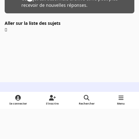
recevoir de nouvelles réponses.
Aller sur la liste des sujets
Light Mode
Dark Mode
System Preference
Se connecter
S’inscrire
Rechercher
Menu
Langue
Cookies
Powered by
Invision Community