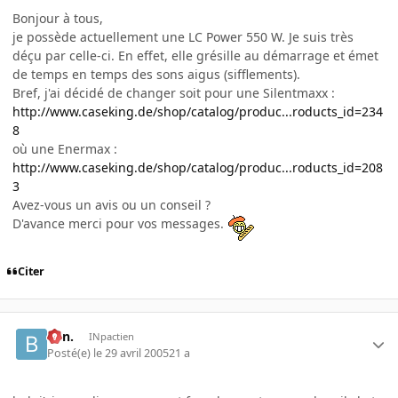
Bonjour à tous,
je possède actuellement une LC Power 550 W. Je suis très
déçu par celle-ci. En effet, elle grésille au démarrage et émet
de temps en temps des sons aigus (sifflements).
Bref, j'ai décidé de changer soit pour une Silentmaxx :
http://www.caseking.de/shop/catalog/produc...roducts_id=234
8
où une Enermax :
http://www.caseking.de/shop/catalog/produc...roducts_id=208
3
Avez-vous un avis ou un conseil ?
D'avance merci pour vos messages.
Citer
Ben.
INpactien
Posté(e)
le 29 avril 2005
21 a