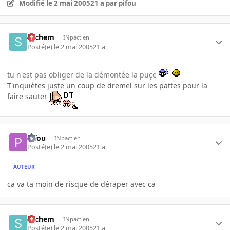
Modifié
le 2 mai 2005
21 a
par pifou
sachem
INpactien
Posté(e)
le 2 mai 2005
21 a
tu n'est pas obliger de la démontée la puçe
T'inquiètes juste un coup de dremel sur les pattes pour la
faire sauter
pifou
INpactien
Posté(e)
le 2 mai 2005
21 a
AUTEUR
ca va ta moin de risque de déraper avec ca
sachem
INpactien
Posté(e)
le 2 mai 2005
21 a