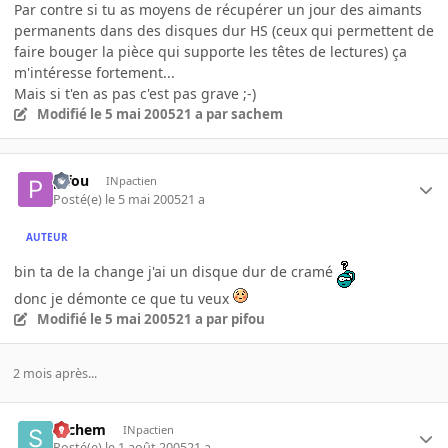
Par contre si tu as moyens de récupérer un jour des aimants
permanents dans des disques dur HS (ceux qui permettent de
faire bouger la pièce qui supporte les têtes de lectures) ça
m'intéresse fortement...
Mais si t'en as pas c'est pas grave ;-)
Modifié
le 5 mai 2005
21 a
par sachem
pifou
INpactien
Posté(e)
le 5 mai 2005
21 a
AUTEUR
bin ta de la change j'ai un disque dur de cramé
donc je démonte ce que tu veux
Modifié
le 5 mai 2005
21 a
par pifou
2 mois après...
sachem
INpactien
Posté(e)
le 1 août 2005
21 a