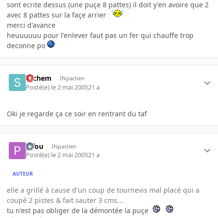
sont ecrite dessus (une puçe 8 pattes) il doit y'en avoire que 2
avec 8 pattes sur la façe arrier
merci d'avance
heuuuuuu pour l'enlever faut pas un fer qui chauffe trop
deconne po
sachem
INpactien
Posté(e)
le 2 mai 2005
21 a
Oki je regarde ça ce soir en rentrant du taf
pifou
INpactien
Posté(e)
le 2 mai 2005
21 a
AUTEUR
elle a grillé à cause d'un coup de tournevis mal placé qui a
coupé 2 pistes & fait sauter 3 cms...
tu n'est pas obliger de la démontée la puçe