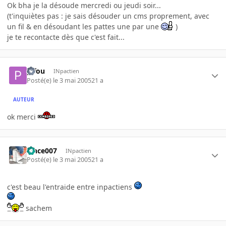
Ok bha je la désoude mercredi ou jeudi soir...
(t'inquiètes pas : je sais désouder un cms proprement, avec
un fil & en désoudant les pattes une par une
)
je te recontacte dès que c'est fait...
pifou
INpactien
Posté(e)
le 3 mai 2005
21 a
AUTEUR
ok merci
vince007
INpactien
Posté(e)
le 3 mai 2005
21 a
c'est beau l'entraide entre inpactiens
sachem