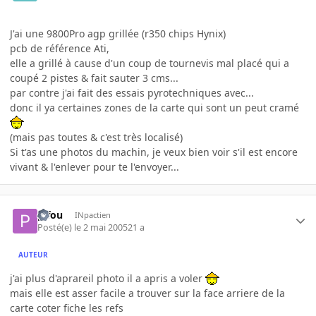
J'ai une 9800Pro agp grillée (r350 chips Hynix)
pcb de référence Ati,
elle a grillé à cause d'un coup de tournevis mal placé qui a
coupé 2 pistes & fait sauter 3 cms...
par contre j'ai fait des essais pyrotechniques avec...
donc il ya certaines zones de la carte qui sont un peut cramé
(mais pas toutes & c'est très localisé)
Si t'as une photos du machin, je veux bien voir s'il est encore
vivant & l'enlever pour te l'envoyer...
pifou
INpactien
Posté(e)
le 2 mai 2005
21 a
AUTEUR
j'ai plus d'aprareil photo il a apris a voler
mais elle est asser facile a trouver sur la face arriere de la
carte coter fiche les refs