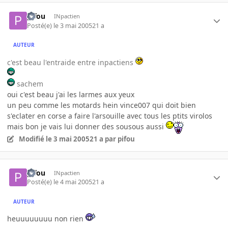
pifou
INpactien
Posté(e)
le 3 mai 2005
21 a
AUTEUR
c'est beau l'entraide entre inpactiens
sachem
oui c'est beau j'ai les larmes aux yeux
un peu comme les motards hein vince007 qui doit bien
s'eclater en corse a faire l'arsouille avec tous les ptits virolos
mais bon je vais lui donner des sousous aussi
Modifié
le 3 mai 2005
21 a
par pifou
pifou
INpactien
Posté(e)
le 4 mai 2005
21 a
AUTEUR
heuuuuuuuu non rien