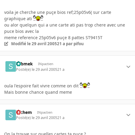
voila je cherche une puçe bios ref;25p05v6( sur carte
graphique ati
ou alor quelqun qui a une carte ati pas trop chere avec une
puce bios avec la
meme reference 25p05v6 puçe 8 pattes ST9415T
Modifié
le 29 avril 2005
21 a
par pifou
submek
INpactien
Posté(e)
le 29 avril 2005
21 a
oula l'espoire fait vivre comme on dit
Mais bonne chance quand meme
sachem
INpactien
Posté(e)
le 29 avril 2005
21 a
On la trouve sur quelles cartes ta puce ?