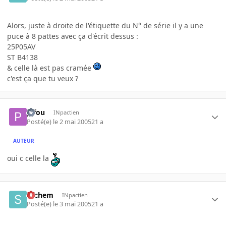
Alors, juste à droite de l'étiquette du N° de série il y a une
puce à 8 pattes avec ça d'écrit dessus :
25P05AV
ST B4138
& celle là est pas cramée
c'est ça que tu veux ?
pifou
INpactien
Posté(e)
le 2 mai 2005
21 a
AUTEUR
oui c celle la
sachem
INpactien
Posté(e)
le 3 mai 2005
21 a