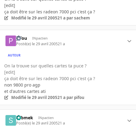
[edit]
ça doit être sur les radeon 7000 pci c'est ça ?
Modifié
le 29 avril 2005
21 a
par sachem
pifou
INpactien
Posté(e)
le 29 avril 2005
21 a
AUTEUR
On la trouve sur quelles cartes ta puce ?
[edit]
ça doit être sur les radeon 7000 pci c'est ça ?
non 9800 pro agp
et d'autres cartes ati
Modifié
le 29 avril 2005
21 a
par pifou
submek
INpactien
Posté(e)
le 29 avril 2005
21 a