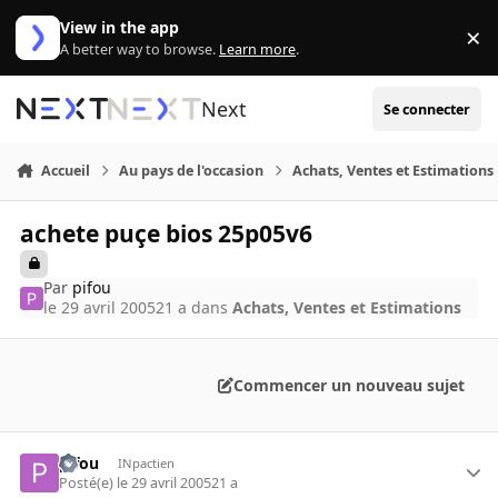
Aller au contenu
View in the app
×
Di
A better way to browse.
Learn more
.
Next
Se connecter
Accueil
Au pays de l'occasion
Achats, Ventes et Estimations
achete puçe bios 25p05v6
Par
pifou
le 29 avril 2005
21 a
dans
Achats, Ventes et Estimations
Commencer un nouveau sujet
pifou
INpactien
Posté(e)
le 29 avril 2005
21 a