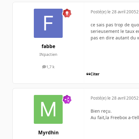
Posté(e)
le 28 avril 2005
2
ce sais pas trop de quo
serieusement le taux er
pas en dire autant du w
fabbe
INpactien
1,7 k
messages
Citer
Posté(e)
le 28 avril 2005
2
Bien reçu.
Au fait,la Freebox a-t'el
Myrdhin