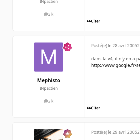
INpactien
3 k
messages
Citer
Posté(e)
le 28 avril 2005
2
dans la v4, il n'y en a 
http://www.google.fr/s
Mephisto
INpactien
2 k
messages
Citer
Posté(e)
le 29 avril 2005
2