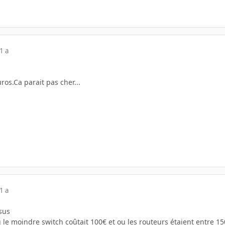
1 a
uros.Ca parait pas cher...
1 a
ssus
e moindre switch coûtait 100€ et ou les routeurs étaient entre 150