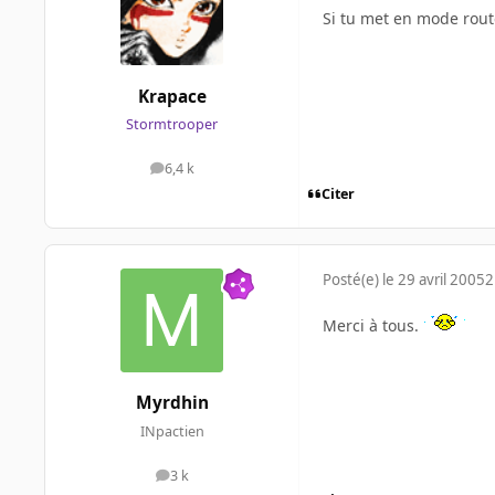
Si tu met en mode route
Krapace
Stormtrooper
6,4 k
messages
Citer
Posté(e)
le 29 avril 2005
2
Merci à tous.
Myrdhin
INpactien
3 k
messages