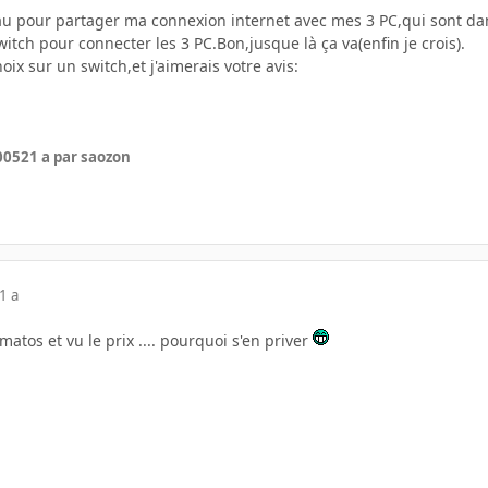
u pour partager ma connexion internet avec mes 3 PC,qui sont dans 
tch pour connecter les 3 PC.Bon,jusque là ça va(enfin je crois).
hoix sur un switch,et j'aimerais votre avis:
2005
21 a
par saozon
1 a
atos et vu le prix .... pourquoi s'en priver