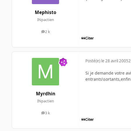
Mephisto
INpactien
2 k
messages
Citer
Posté(e)
le 28 avril 2005
2
Si je demande votre avi
entrants\sortants,enfin 
Myrdhin
INpactien
3 k
messages
Citer