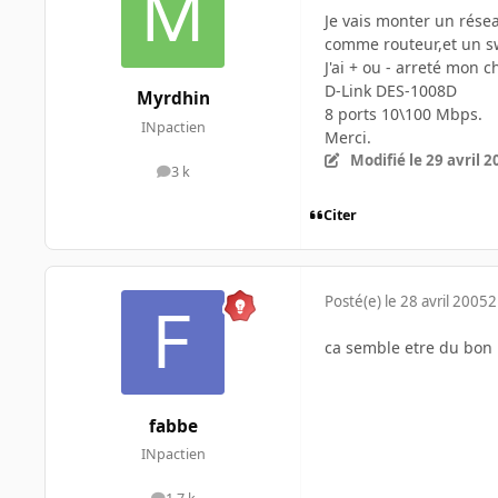
Je vais monter un résea
comme routeur,et un swi
J'ai + ou - arreté mon c
D-Link DES-1008D
Myrdhin
8 ports 10\100 Mbps.
INpactien
Merci.
Modifié
le 29 avril 
3 k
messages
Citer
Posté(e)
le 28 avril 2005
2
ca semble etre du bon m
fabbe
INpactien