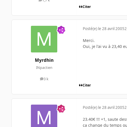
1,7 k
messages
Citer
Posté(e)
le 28 avril 2005
2
Merci.
Oui, je l'ai vu à 23,40 e
Myrdhin
INpactien
3 k
messages
Citer
Posté(e)
le 28 avril 2005
2
23.40€ !!! +1, saute de
ça change du temps ou l