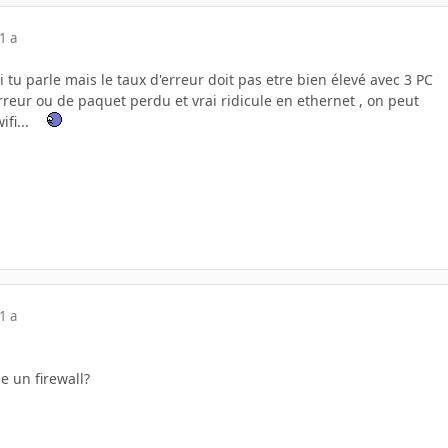
1 a
i tu parle mais le taux d'erreur doit pas etre bien élevé avec 3 PC
reur ou de paquet perdu et vrai ridicule en ethernet , on peut
ifi...
1 a
le un firewall?