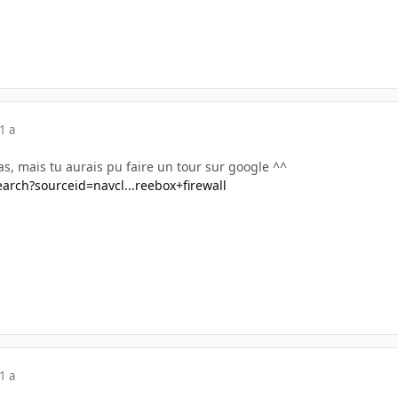
1 a
pas, mais tu aurais pu faire un tour sur google ^^
earch?sourceid=navcl...reebox+firewall
1 a