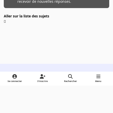
recevoir de nouvelles réponses.
Aller sur la liste des sujets
Light Mode
Dark Mode
System Preference
Se connecter
S’inscrire
Rechercher
Menu
Langue
Cookies
Powered by
Invision Community