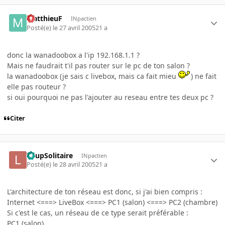
MatthieuF
INpactien
Posté(e)
le 27 avril 2005
21 a
donc la wanadoobox a l'ip 192.168.1.1 ?
Mais ne faudrait t'il pas router sur le pc de ton salon ?
la wanadoobox (je sais c livebox, mais ca fait mieu
) ne fait
elle pas routeur ?
si oui pourquoi ne pas l'ajouter au reseau entre tes deux pc ?
Citer
LoupSolitaire
INpactien
Posté(e)
le 28 avril 2005
21 a
L'architecture de ton réseau est donc, si j'ai bien compris :
Internet <===> LiveBox <===> PC1 (salon) <===> PC2 (chambre)
Si c'est le cas, un réseau de ce type serait préférable :
PC1 (salon)