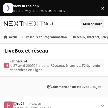
Aller au contenu
View in the app
×
Di
A better way to browse.
Learn more
.
Next
Se connecter
Accueil
Réseaux et Programmation
Réseaux, Internet, Télé
LiveBox et réseau
Par
haru94
le 27 avril 2005
21 a
dans
Réseaux, Internet, Téléphonie
et Services en Ligne
Commencer un nouveau sujet
haru94
INpactien
Posté(e)
le 27 avril 2005
21 a