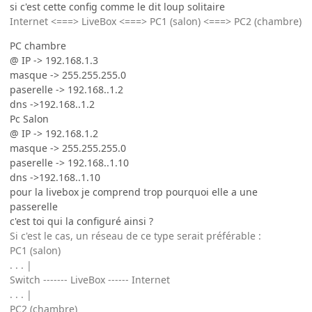
si c'est cette config comme le dit loup solitaire
Internet <===> LiveBox <===> PC1 (salon) <===> PC2 (chambre)
PC chambre
@ IP -> 192.168.1.3
masque -> 255.255.255.0
paserelle -> 192.168..1.2
dns ->192.168..1.2
Pc Salon
@ IP -> 192.168.1.2
masque -> 255.255.255.0
paserelle -> 192.168..1.10
dns ->192.168..1.10
pour la livebox je comprend trop pourquoi elle a une
passerelle
c'est toi qui la configuré ainsi ?
Si c'est le cas, un réseau de ce type serait préférable :
PC1 (salon)
. . . |
Switch ------- LiveBox ------ Internet
. . . |
PC2 (chambre)