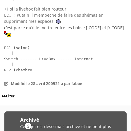
+1 si la livebox fait bien routeur
EDIT : Putain il m'empeche de faire des shémas en
supprimant mes espaces
c'est parce qu'il le mettre entre les balise [ CODE] et [/ CODE]
PC1 (salon)

   |

Switch ------- LiveBox ------ Internet

   |

PC2 (chambre
Modifié
le 28 avril 2005
21 a
par fabbe
Citer
Archivé
Ce sujet est désormais archivé et ne peut plus