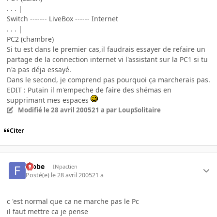
. . . |
Switch ------- LiveBox ------ Internet
. . . |
PC2 (chambre)
Si tu est dans le premier cas,il faudrais essayer de refaire un
partage de la connection internet vi l'assistant sur la PC1 si tu
n'a pas déja essayé.
Dans le second, je comprend pas pourquoi ça marcherais pas.
EDIT : Putain il m'empeche de faire des shémas en
supprimant mes espaces
Modifié
le 28 avril 2005
21 a
par LoupSolitaire
Citer
fabbe
INpactien
Posté(e)
le 28 avril 2005
21 a
c 'est normal que ca ne marche pas le Pc
il faut mettre ca je pense