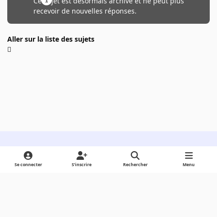
Ce sujet est désormais archivé et ne peut plus
recevoir de nouvelles réponses.
Aller sur la liste des sujets
Light Mode
Dark Mode
System Preference
Se connecter
S’inscrire
Rechercher
Menu
Langue
Cookies
Powered by
Invision Community