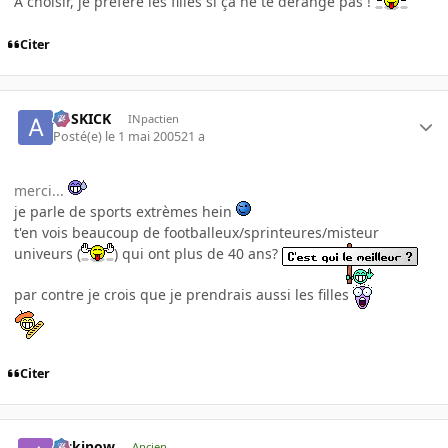
A choisir, je préfère les filles si ça ne te dérange pas !
Citer
ASSKICK
INpactien
Posté(e)
le 1 mai 2005
21 a
merci...
je parle de sports extrèmes hein
t'en vois beaucoup de footballeux/sprinteures/misteur
univeurs (
) qui ont plus de 40 ans?
par contre je crois que je prendrais aussi les filles
Citer
jackinow
Ancien