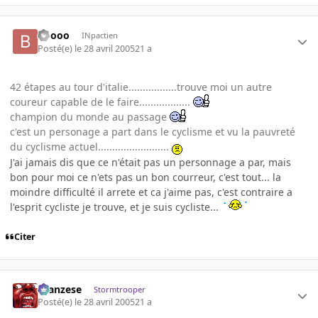
Boooo
INpactien
Posté(e)
le 28 avril 2005
21 a
42 étapes au tour d'italie.................trouve moi un autre
coureur capable de le faire..................
champion du monde au passage
c'est un personage a part dans le cyclisme et vu la pauvreté
du cyclisme actuel.........................
J'ai jamais dis que ce n'était pas un personnage a par, mais
bon pour moi ce n'ets pas un bon courreur, c'est tout... la
moindre difficulté il arrete et ca j'aime pas, c'est contraire a
l'esprit cycliste je trouve, et je suis cycliste...
Citer
ilcanzese
Stormtrooper
Posté(e)
le 28 avril 2005
21 a