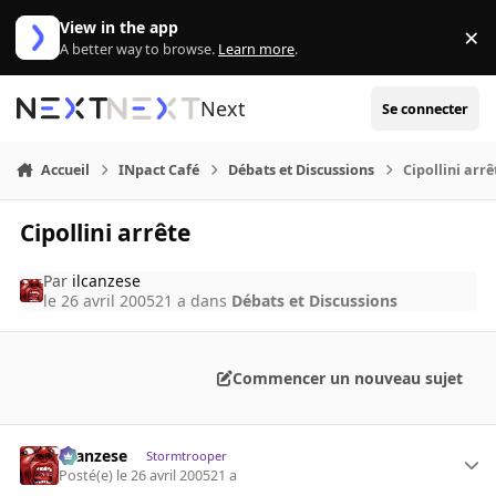
Aller au contenu
View in the app
×
Di
A better way to browse.
Learn more
.
Next
Se connecter
Accueil
INpact Café
Débats et Discussions
Cipollini arrê
Cipollini arrête
Par
ilcanzese
le 26 avril 2005
21 a
dans
Débats et Discussions
Commencer un nouveau sujet
ilcanzese
Stormtrooper
Posté(e)
le 26 avril 2005
21 a