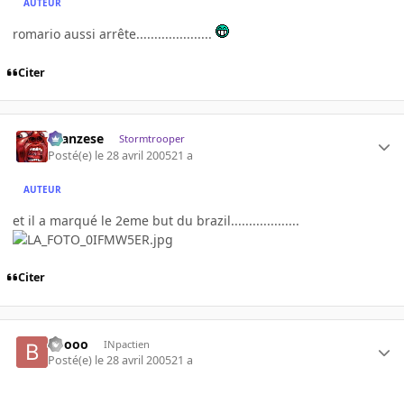
AUTEUR
romario aussi arrête.....................
Citer
ilcanzese
Stormtrooper
Posté(e)
le 28 avril 2005
21 a
AUTEUR
et il a marqué le 2eme but du brazil...................
Citer
Boooo
INpactien
Posté(e)
le 28 avril 2005
21 a