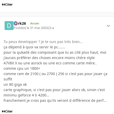
Citer
Dark26
Ancien
Posté(e)
le 31 mai 2003
23 a
Tu peux developper ? Je te suis pas très bien...
ça dépend à quoi va servir le pc.......
pour la qukaité des composant que tu as cité plus haut, moi
j'aurais préférer des choses encore moins chère style
A7V8X X ou une asrock ou une ecs comme carte mère..
comme cpu un 1800+
comme ram de 2100 ( ou 2700 ) 256 si c'est pas pour jouer ça
suffit
un 80 giga ok
carte graphique, si c'est pas pour jouer alors ok, sinon c'est
minimu geforce 4 ti 4200...
franchement je crois pas qu'ils veront d différence de perf...
Citer