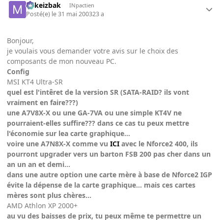
Mikeizbak
INpactien
Posté(e)
le 31 mai 2003
23 a
Bonjour,
je voulais vous demander votre avis sur le choix des
composants de mon nouveau PC.
Config
MSI KT4 Ultra-SR
quel est l'intêret de la version SR (SATA-RAID? ils vont
vraiment en faire???)
une A7V8X-X ou une GA-7VA ou une simple KT4V ne
pourraient-elles suffire??? dans ce cas tu peux mettre
l'économie sur lea carte graphique...
voire une A7N8X-X comme vu
ICI
avec le Nforce2 400, ils
pourront upgrader vers un barton FSB 200 pas cher dans un
an un an et demi...
dans une autre option une carte mère à base de Nforce2 IGP
évite la dépense de la carte graphique... mais ces cartes
mères sont plus chères...
AMD Athlon XP 2000+
au vu des baisses de prix, tu peux même te permettre un