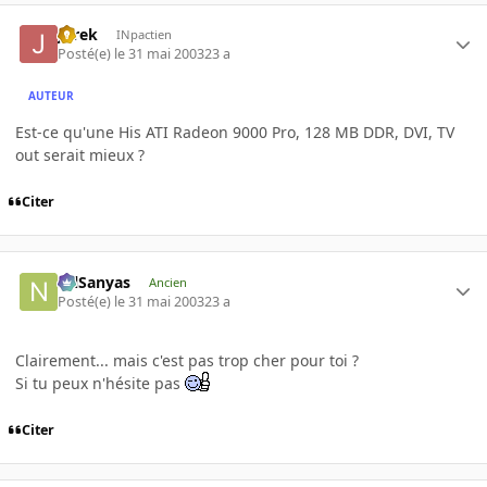
JBrek
INpactien
Posté(e)
le 31 mai 2003
23 a
AUTEUR
Est-ce qu'une His ATI Radeon 9000 Pro, 128 MB DDR, DVI, TV
out serait mieux ?
Citer
NilSanyas
Ancien
Posté(e)
le 31 mai 2003
23 a
Clairement... mais c'est pas trop cher pour toi ?
Si tu peux n'hésite pas
Citer