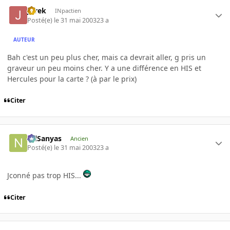
JBrek
INpactien
Posté(e)
le 31 mai 2003
23 a
AUTEUR
Bah c'est un peu plus cher, mais ca devrait aller, g pris un
graveur un peu moins cher. Y a une différence en HIS et
Hercules pour la carte ? (à par le prix)
Citer
NilSanyas
Ancien
Posté(e)
le 31 mai 2003
23 a
Jconné pas trop HIS...
Citer