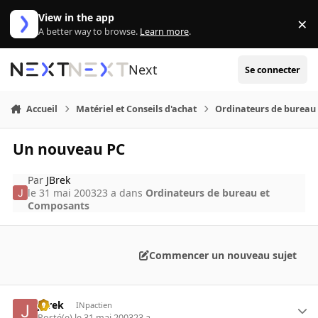
Aller au contenu
View in the app
×
Di
A better way to browse.
Learn more
.
Next
Se connecter
Accueil
Matériel et Conseils d'achat
Ordinateurs de bureau
Un nouveau PC
Par
JBrek
le 31 mai 2003
23 a
dans
Ordinateurs de bureau et
Composants
Commencer un nouveau sujet
JBrek
INpactien
Posté(e)
le 31 mai 2003
23 a