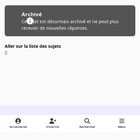
Archivé
Ce sujet est désormais archivé et ne peut plus
recevoir de nouvelles réponses.
Aller sur la liste des sujets
Light Mode
Dark Mode
System Preference
Se connecter
S’inscrire
Rechercher
Menu
Langue
Cookies