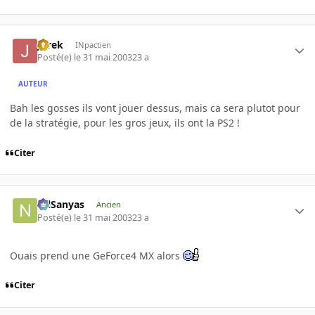
JBrek
INpactien
Posté(e)
le 31 mai 2003
23 a
AUTEUR
Bah les gosses ils vont jouer dessus, mais ca sera plutot pour
de la stratégie, pour les gros jeux, ils ont la PS2 !
Citer
NilSanyas
Ancien
Posté(e)
le 31 mai 2003
23 a
Ouais prend une GeForce4 MX alors
Citer