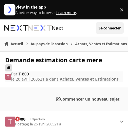
Aller au contenu
View in the app
×
Di
A better way to browse.
Learn more
.
Next
Se connecter
Accueil
Au pays de l'occasion
Achats, Ventes et Estimations
Demande estimation carte mere
Par
T-800
le 26 avril 2005
21 a
dans
Achats, Ventes et Estimations
Commencer un nouveau sujet
T-800
INpactien
Posté(e)
le 26 avril 2005
21 a