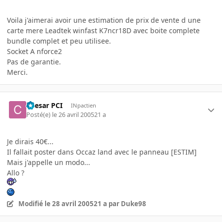
Voila j'aimerai avoir une estimation de prix de vente d une
carte mere Leadtek winfast K7ncr18D avec boite complete
bundle complet et peu utilisee.
Socket A nforce2
Pas de garantie.
Merci.
Caesar PCI
INpactien
Posté(e)
le 26 avril 2005
21 a
Je dirais 40€...
Il fallait poster dans Occaz land avec le panneau [ESTIM]
Mais j'appelle un modo...
Allo ?
Modifié
le 28 avril 2005
21 a
par Duke98