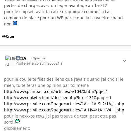
pertes de charges avec un leger avantage au 1a-SL2
pour le chipset, avec ta catre graphique comme ca t'as
combien de place pour un WB parce que la ca va etre chaud
non
Citer
UltrA
INpactien
Posté(e)
le 26 avril 2005
21 a
pour le cpu je te files des liens que j'avais quand j'ai choisi le
mien, tu te feras une opinion par toi meme
http://www.pcinpact.com/articles/a/104/0.htm?pge=1
http://www.nokytech.net/dossier.php?lire=131&page=1
http://www.pc-ville.com/?page=articles/1A-...1A-SL2/1A_1.php
http://www.pc-ville.com/?page=articles/1A-HV4/1A-HV4_1.php
pour le nexxxos rev2 j'ai pas trouve de test, peut etre pas
sorti
globalement: