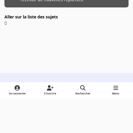
Aller sur la liste des sujets
Light Mode
Dark Mode
System Preference
Se connecter
S’inscrire
Rechercher
Menu
Langue
Cookies
Powered by
Invision Community