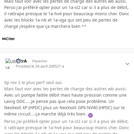
Mais faut voir avec les pertes de charge des autres wb aussi.
Perso j'ai préféré opter pour un 1a-sl2 car si il a plus de débit,
il rattrape presque le 1a-hv4 pour beaucoup moins cher. Donc
avec les blocks 1a-nb et 1a-vga qui ont peu de pertes de
charge j'espère que ça marchera bien ^^
Citer
UltrA
INpactien
Posté(e)
le 26 avril 2005
21 a
Xp rev 2 le plus perf seul oui.
Mais faut voir avec les pertes de charge des autres wb aussi.
Avec un pompe faible débit mais haute pression comme une
Laing DDC.....je pense pas que cela pose problème. Un
NexXxoS XP (HPDC) plus un NexXxoS GPX-NV40 (HPDC) sur le
même circuit....ça marche déjà très bien.
Perso j'ai préféré opter pour un 1a-sl2 car si il a plus de débit,
il rattrape presque le 1a-hv4 pour beaucoup moins cher. Donc
avec les blocks 1a-nb et 1a-vga qui ont peu de pertes de