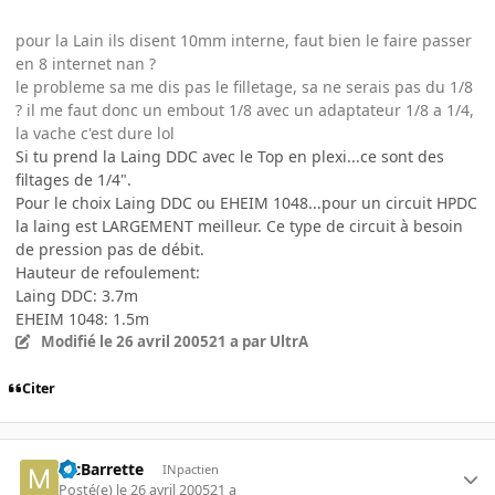
pour la Lain ils disent 10mm interne, faut bien le faire passer
en 8 internet nan ?
le probleme sa me dis pas le filletage, sa ne serais pas du 1/8
? il me faut donc un embout 1/8 avec un adaptateur 1/8 a 1/4,
la vache c'est dure lol
Si tu prend la Laing DDC avec le Top en plexi...ce sont des
filtages de 1/4".
Pour le choix Laing DDC ou EHEIM 1048...pour un circuit HPDC
la laing est LARGEMENT meilleur. Ce type de circuit à besoin
de pression pas de débit.
Hauteur de refoulement:
Laing DDC: 3.7m
EHEIM 1048: 1.5m
Modifié
le 26 avril 2005
21 a
par UltrA
Citer
McBarrette
INpactien
Posté(e)
le 26 avril 2005
21 a