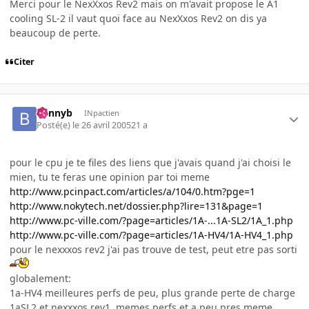
Merci pour le NexXxos Rev2 mais on m'avait propose le A1
cooling SL-2 il vaut quoi face au NexXxos Rev2 on dis ya
beaucoup de perte.
Citer
bennyb
INpactien
Posté(e)
le 26 avril 2005
21 a
pour le cpu je te files des liens que j'avais quand j'ai choisi le
mien, tu te feras une opinion par toi meme
http://www.pcinpact.com/articles/a/104/0.htm?pge=1
http://www.nokytech.net/dossier.php?lire=131&page=1
http://www.pc-ville.com/?page=articles/1A-...1A-SL2/1A_1.php
http://www.pc-ville.com/?page=articles/1A-HV4/1A-HV4_1.php
pour le nexxxos rev2 j'ai pas trouve de test, peut etre pas sorti
globalement:
1a-HV4 meilleures perfs de peu, plus grande perte de charge
1aSL2 et nexxxos rev1, memes perfs et a peu pres meme