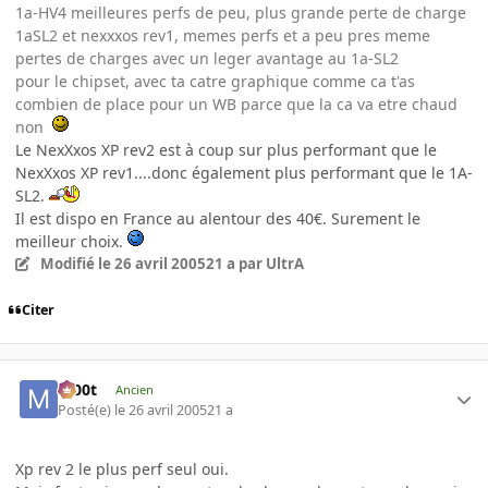
1a-HV4 meilleures perfs de peu, plus grande perte de charge
1aSL2 et nexxxos rev1, memes perfs et a peu pres meme
pertes de charges avec un leger avantage au 1a-SL2
pour le chipset, avec ta catre graphique comme ca t'as
combien de place pour un WB parce que la ca va etre chaud
non
Le NexXxos XP rev2 est à coup sur plus performant que le
NexXxos XP rev1....donc également plus performant que le 1A-
SL2.
Il est dispo en France au alentour des 40€. Surement le
meilleur choix.
Modifié
le 26 avril 2005
21 a
par UltrA
Citer
m00t
Ancien
Posté(e)
le 26 avril 2005
21 a
Xp rev 2 le plus perf seul oui.