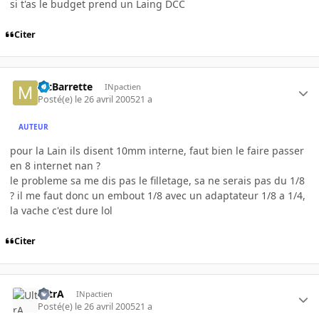
si t'as le budget prend un Laing DCC
Citer
McBarrette
INpactien
Posté(e)
le 26 avril 2005
21 a
AUTEUR
pour la Lain ils disent 10mm interne, faut bien le faire passer
en 8 internet nan ?
le probleme sa me dis pas le filletage, sa ne serais pas du 1/8
? il me faut donc un embout 1/8 avec un adaptateur 1/8 a 1/4,
la vache c'est dure lol
Citer
UltrA
INpactien
Posté(e)
le 26 avril 2005
21 a