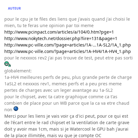
AUTEUR
pour le cpu je te files des liens que j'avais quand j'ai choisi le
mien, tu te feras une opinion par toi meme
http://www.pcinpact.com/articles/a/104/0.htm?pge=1
http://www.nokytech.net/dossier.php?lire=131&page=1
http://www.pc-ville.com/?page=articles/1A-...1A-SL2/1A_1.php
http://www.pc-ville.com/?page=articles/1A-HV4/1A-HV4_1.php
pour le nexxxos rev2 j'ai pas trouve de test, peut etre pas sorti
globalement:
1a-HV4 meilleures perfs de peu, plus grande perte de charge
1aSL2 et nexxxos rev1, memes perfs et a peu pres meme
pertes de charges avec un leger avantage au 1a-SL2
pour le chipset, avec ta catre graphique comme ca t'as
combien de place pour un WB parce que la ca va etre chaud
non
Merci pour les liens je vais voir ça d'ici peut, pour ce qui est
de l'écart entre le rad chipset et la ventilation de carte grave
doit y avoir max 1cm, mais si je Watercool le GPU bah j'aurai
de la place illimitée, mais vu que je compte OC