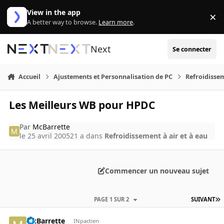
Aller au contenu
View in the app
×
Di
A better way to browse.
Learn more
.
Next
Se connecter
Accueil
Ajustements et Personnalisation de PC
Refroidissem
Les Meilleurs WB pour HPDC
Par
McBarrette
le 25 avril 2005
21 a
dans
Refroidissement à air et à eau
Commencer un nouveau sujet
PAGE 1 SUR 2
SUIVANT
McBarrette
INpactien