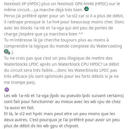
NexXxoS XP (HPDC) plus un NexXxoS GPX-NV40 (HPDC) sur le
même circuit....ça marche déjà très bien.
Perso j'ai préféré opter pour un 1a-sl2 car si il a plus de débit,
il rattrape presque le 1a-hv4 pour beaucoup moins cher. Donc
avec les blocks 1a-nb et 1a-vga qui ont peu de pertes de
charge j'espère que ça marchera bien ^^
Tu m'intéresse là (je cherche toujours plus au moins à
comprendre la logique du monde complexe du Watercooling
).
Tu ne crois pas que c'est un peu illogique de mettre des
Waterblocks LPDC après un Waterblock CPU HPDC? Le débit
du circuit sera très faible....donc les Waterblocks LPDC pas
très efficace (ils sont optimisés pour les forts débits si je ne
me trompe pas).
Les wb 1a-nb et 1a-vga (lpdc ou pseudo lpdc suivant certains)
sont fait pour fonctionner au mieux avec les wb cpu de chez
1a aussi en fait.
Et là, le sl2 est hpdc mais peut etre un peu moins que les
deux autres. C'est pourquoi je l'ai préféré pour avoir un peu
plus de débit ds les wb gpu et chipset.