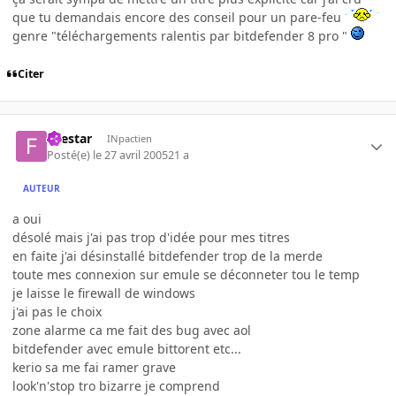
que tu demandais encore des conseil pour un pare-feu
genre "téléchargements ralentis par bitdefender 8 pro "
Citer
firestar
INpactien
Posté(e)
le 27 avril 2005
21 a
AUTEUR
a oui
désolé mais j'ai pas trop d'idée pour mes titres
en faite j'ai désinstallé bitdefender trop de la merde
toute mes connexion sur emule se déconneter tou le temp
je laisse le firewall de windows
j'ai pas le choix
zone alarme ca me fait des bug avec aol
bitdefender avec emule bittorent etc...
kerio sa me fai ramer grave
look'n'stop tro bizarre je comprend