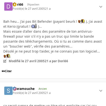
Dori66
INpactien
Posté(e)
le 27 avril 2005
21 a
Bah heu... J'ai pas Bit Befender (payant beurk !
), j'ai avast
et Kerio (gratuit !
)...
Mais essaie d'aller dans des paramètre de ton antivirus-
firewall pour voir s'il n'y a pas un truc qui limite la bande
passante des téléchargements. Où si tu as comme dans avast
un "bouclier web", vérifie des paramètres...
Désolé je ne peut trop t'aider, je ne connais pas ton logiciel...
Modifié
le 27 avril 2005
21 a
par Dori66
Citer
Scaramouche
Ancien
Posté(e)
le 27 avril 2005
21 a
ça serait sympa de mettre un titre plus explicite car j'ai cru