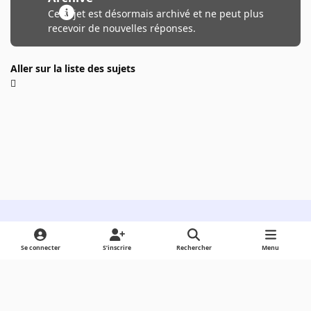
Ce sujet est désormais archivé et ne peut plus
recevoir de nouvelles réponses.
Aller sur la liste des sujets
Light Mode
Dark Mode
System Preference
Se connecter
S’inscrire
Rechercher
Menu
Langue
Cookies
Powered by
Invision Community