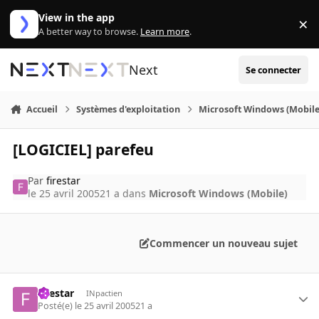
Aller au contenu
View in the app
×
Di
A better way to browse.
Learn more
.
Next
Se connecter
Accueil
Systèmes d'exploitation
Microsoft Windows (Mobile
[LOGICIEL] parefeu
Par
firestar
le 25 avril 2005
21 a
dans
Microsoft Windows (Mobile)
Commencer un nouveau sujet
firestar
INpactien
Posté(e)
le 25 avril 2005
21 a