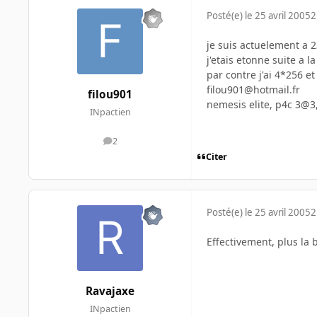
Posté(e)
le 25 avril 2005
2
je suis actuelement a 2
j'etais etonne suite a 
par contre j'ai 4*256 et
filou901@hotmail.fr
filou901
nemesis elite, p4c 3@3
INpactien
2
messages
Citer
Posté(e)
le 25 avril 2005
2
Effectivement, plus la b
Ravajaxe
INpactien