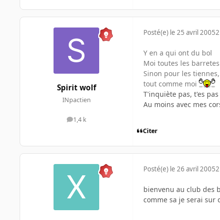
Posté(e)
le 25 avril 2005
2
Y en a qui ont du bol
Moi toutes les barrete
Sinon pour les tiennes,
tout comme moi
Spirit wolf
T'inquiète pas, t'es pas
INpactien
Au moins avec mes cor
1,4 k
messages
Citer
Posté(e)
le 26 avril 2005
2
bienvenu au club des b
comme sa je serai sur q