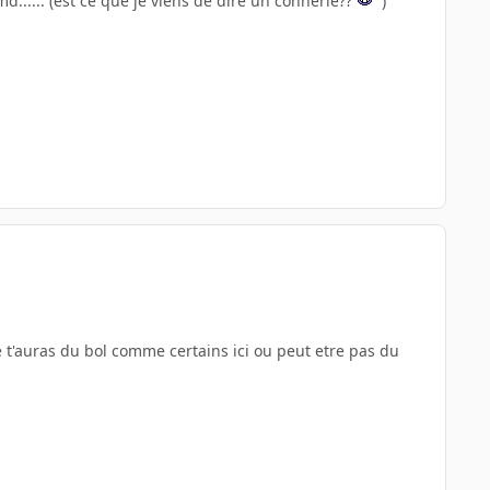
d...... (est ce que je viens de dire un connerie??
)
ue t'auras du bol comme certains ici ou peut etre pas du