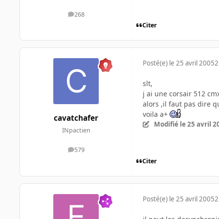
268
messages
Citer
Posté(e)
le 25 avril 2005
2
slt,
j ai une corsair 512 cm
alors ,il faut pas dire q
voila a+
cavatchafer
Modifié
le 25 avril 
INpactien
579
messages
Citer
Posté(e)
le 25 avril 2005
2