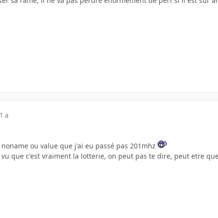
ser sa rame, il ne va pas perdre enormement de perf si il est sur am
1 a
s noname ou value que j'ai eu passé pas 201mhz
 vu que c'est vraiment la lotterie, on peut pas te dire, peut etre q