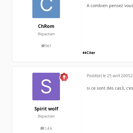
A combien pensez vous
ChRom
INpactien
561
messages
Citer
Posté(e)
le 25 avril 2005
2
si ce sont des cas3, c'
Spirit wolf
INpactien
1,4 k
messages