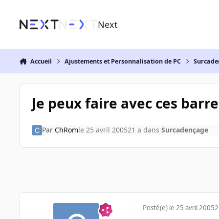
Aller au contenu
Next
Accueil
Ajustements et Personnalisation de PC
Surcade
Je peux faire avec ces barr
Par
ChRom
le 25 avril 2005
21 a
dans
Surcadençage
Posté(e)
le 25 avril 2005
2