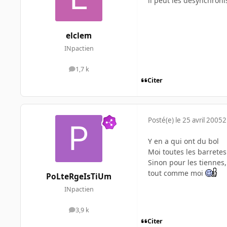
il peut les desynchroni
elclem
INpactien
1,7 k
messages
Citer
Posté(e)
le 25 avril 2005
2
Y en a qui ont du bol
Moi toutes les barrete
Sinon pour les tiennes,
tout comme moi
PoLteRgeIsTiUm
INpactien
3,9 k
messages
Citer