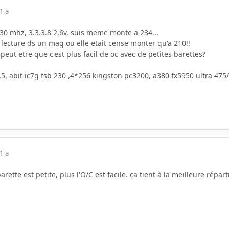
1 a
30 mhz, 3.3.3.8 2,6v, suis meme monte a 234...
la lecture ds un mag ou elle etait cense monter qu'a 210!!
 peut etre que c'est plus facil de oc avec de petites barettes?
,5, abit ic7g fsb 230 ,4*256 kingston pc3200, a380 fx5950 ultra 4
1 a
arette est petite, plus l'O/C est facile. ça tient à la meilleure répart