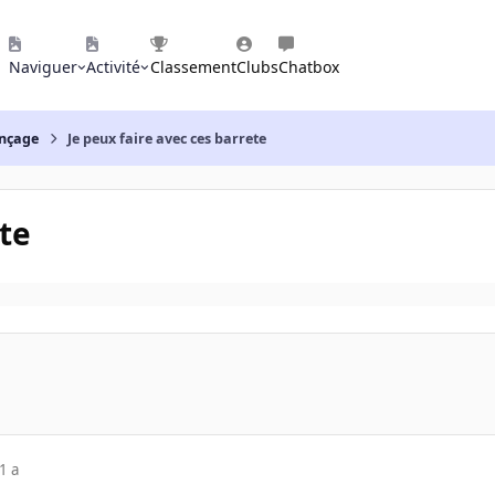
Naviguer
Activité
Classement
Clubs
Chatbox
nçage
Je peux faire avec ces barrete
ete
1 a