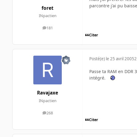
parcontre j'ai pu baiss
foret
INpactien
181
messages
Citer
Posté(e)
le 25 avril 2005
2
Passe ta RAM en DDR 333
intégré.
Ravajaxe
INpactien
268
messages
Citer