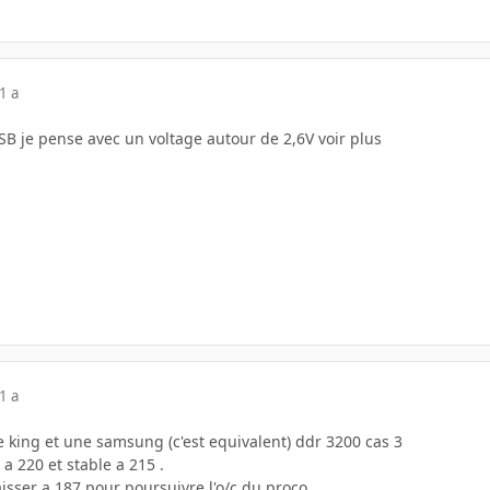
1 a
SB je pense avec un voltage autour de 2,6V voir plus
1 a
e king et une samsung (c'est equivalent) ddr 3200 cas 3
 a 220 et stable a 215 .
aisser a 187 pour poursuivre l'o/c du proco.