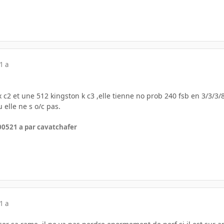
1 a
x c2 et une 512 kingston k c3 ,elle tienne no prob 240 fsb en 3/3/3/8
u elle ne s o/c pas.
2005
21 a
par cavatchafer
1 a