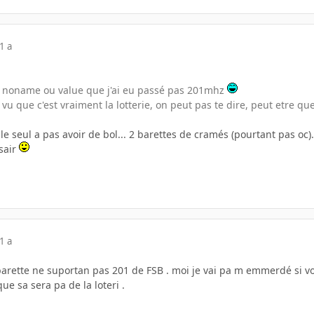
1 a
s noname ou value que j'ai eu passé pas 201mhz
 vu que c'est vraiment la lotterie, on peut pas te dire, peut etre q
 le seul a pas avoir de bol... 2 barettes de cramés (pourtant pas oc).
sair
1 a
arette ne suportan pas 201 de FSB . moi je vai pa m emmerdé si vo
ue sa sera pa de la loteri .