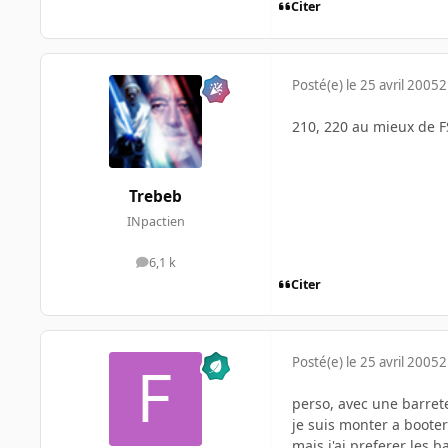
Citer
Posté(e)
le 25 avril 2005
2
210, 220 au mieux de F
Trebeb
INpactien
6,1 k
messages
Citer
Posté(e)
le 25 avril 2005
2
perso, avec une barret
je suis monter a booter
mais j'ai preferer les b