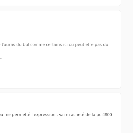
ue t'auras du bol comme certains ici ou peut etre pas du
..
u me permetté l expression . vai m acheté de la pc 4800