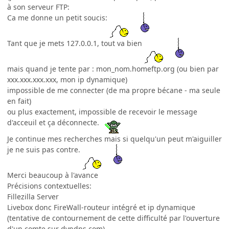
à son serveur FTP:
Ca me donne un petit soucis:
Tant que je mets 127.0.0.1, tout va bien
mais quand je tente par : mon_nom.homeftp.org (ou bien par
xxx.xxx.xxx.xxx, mon ip dynamique)
impossible de me connecter (de ma propre bécane - ma seule
en fait)
ou plus exactement, impossible de recevoir le message
d'acceuil et ça déconnecte.
Je continue mes recherches mais si quelqu'un peut m'aiguiller
je ne suis pas contre.
Merci beaucoup à l'avance
Précisions contextuelles:
Fillezilla Server
Livebox donc FireWall-routeur intégré et ip dynamique
(tentative de contournement de cette difficulté par l'ouverture
d'un comte sur dyndns.com)