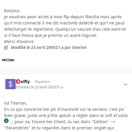
bonjour,
je voudrais avoir accès à mon ftp depuis filezilla mais après
qu'il m'ai connecté il me dit inactivité detécté et qui'l ne peut
telecharger le repertoire. Quelqu'un saurait d'ou cela vient et
si il faut mieux que je prenne un autre logiciel.
Merci d'avance
Modifié
le 23 avril 2005
21 a
par titerion
Citer
$oolfly
INpactien
Posté(e)
le 23 avril 2005
21 a
lut Titerion,
En ce qui concerne ton pb d'inactivité sur le serveur, c'est po
bien grave, juste une p'tite option a regler dans le soft et voila
... pour sa, t'ouvre ton Client, tu vas dans "Edition" -->
"Paramètres" et tu regardes dans le premier onglet qui