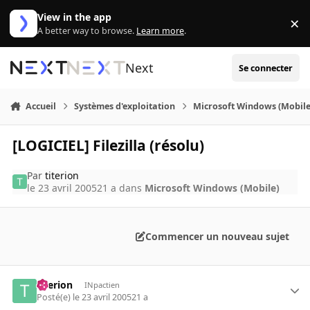
Aller au contenu
View in the app
×
Di
A better way to browse.
Learn more
.
Next
Se connecter
Accueil
Systèmes d'exploitation
Microsoft Windows (Mobile
[LOGICIEL] Filezilla (résolu)
Par
titerion
le 23 avril 2005
21 a
dans
Microsoft Windows (Mobile)
Commencer un nouveau sujet
titerion
INpactien
Posté(e)
le 23 avril 2005
21 a