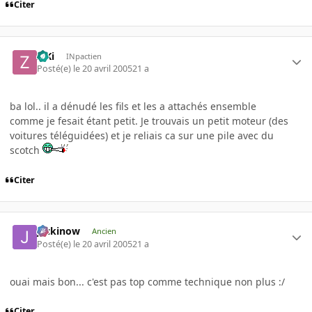
Citer
ZiKi
INpactien
Posté(e)
le 20 avril 2005
21 a
ba lol.. il a dénudé les fils et les a attachés ensemble
comme je fesait étant petit. Je trouvais un petit moteur (des
voitures téléguidées) et je reliais ca sur une pile avec du
scotch
Citer
jackinow
Ancien
Posté(e)
le 20 avril 2005
21 a
ouai mais bon... c'est pas top comme technique non plus :/
Citer