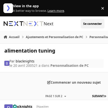
Aller au contenu
View in the app
×
Di
A better way to browse.
Learn more
.
Next
Se connecter
Accueil
Ajustements et Personnalisation de PC
Personnalis
alimentation tuning
Par
blacknights
le 20 avril 2005
21 a
dans
Personnalisation de PC
Commencer un nouveau sujet
PAGE 1 SUR 2
SUIVANT
blacknights
INpactien