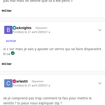
pas mal mais on devine que sa a été peint !!
Citer
blacknights
INpactien
Posté(e)
le 21 avril 2005
21 a
AUTEUR
vi c sur mais je vais y ajouter un vernis qui va faire disparaitre
tt ca
Citer
charles03
INpactien
Posté(e)
le 21 avril 2005
21 a
ok je comprend pas trop comment ta fais pour mettre le
ventilo ? tu peux nous expliquer stp ?