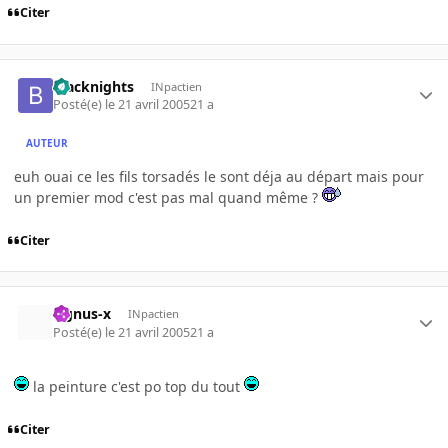
Citer
blacknights
INpactien
Posté(e)
le 21 avril 2005
21 a
AUTEUR
euh ouai ce les fils torsadés le sont déja au départ mais pour
un premier mod c'est pas mal quand même ?
Citer
cignus-x
INpactien
Posté(e)
le 21 avril 2005
21 a
la peinture c'est po top du tout
Citer