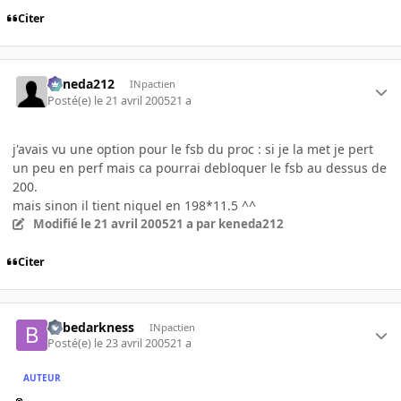
Citer
keneda212
INpactien
Posté(e)
le 21 avril 2005
21 a
j'avais vu une option pour le fsb du proc : si je la met je pert
un peu en perf mais ca pourrai debloquer le fsb au dessus de
200.
mais sinon il tient niquel en 198*11.5 ^^
Modifié
le 21 avril 2005
21 a
par keneda212
Citer
bebedarkness
INpactien
Posté(e)
le 23 avril 2005
21 a
AUTEUR