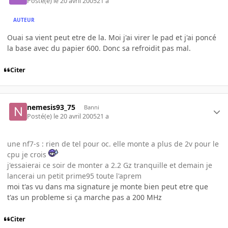
Posté(e)
le 20 avril 2005
21 a
AUTEUR
Ouai sa vient peut etre de la. Moi j'ai virer le pad et j'ai poncé
la base avec du papier 600. Donc sa refroidit pas mal.
Citer
nemesis93_75
Banni
Posté(e)
le 20 avril 2005
21 a
une nf7-s : rien de tel pour oc. elle monte a plus de 2v pour le
cpu je crois
j'essaierai ce soir de monter a 2.2 Gz tranquille et demain je
lancerai un petit prime95 toute l'aprem
moi t'as vu dans ma signature je monte bien peut etre que
t'as un probleme si ça marche pas a 200 MHz
Citer