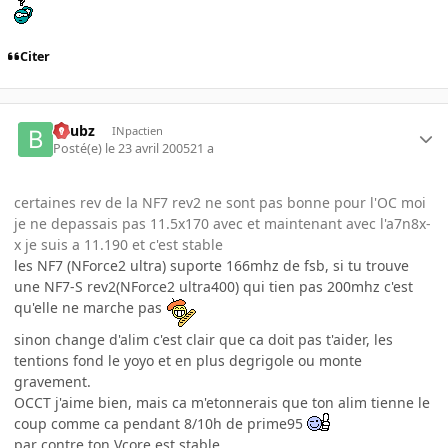
Citer
beubz
INpactien
Posté(e)
le 23 avril 2005
21 a
certaines rev de la NF7 rev2 ne sont pas bonne pour l'OC moi
je ne depassais pas 11.5x170 avec et maintenant avec l'a7n8x-
x je suis a 11.190 et c'est stable
les NF7 (NForce2 ultra) suporte 166mhz de fsb, si tu trouve
une NF7-S rev2(NForce2 ultra400) qui tien pas 200mhz c'est
qu'elle ne marche pas
sinon change d'alim c'est clair que ca doit pas t'aider, les
tentions fond le yoyo et en plus degrigole ou monte
gravement.
OCCT j'aime bien, mais ca m'etonnerais que ton alim tienne le
coup comme ca pendant 8/10h de prime95
par contre ton Vcore est stable.