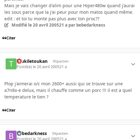
Mais je vais changer d'alim pour une Hiper480w quand j'aurai
les sous parce que la j'ai peur pour mon matos quand même.
edit : et toi tu monte pas plus avec ton proc??
Modifié
le 20 avril 2005
21 a
par bebedarkness
Citer
toukiletoukan
INpactien
Posté(e)
le 20 avril 2005
21 a
Plop j'aimerai o/c mon 2600+ aussi qui se trouve sur une
a7n8x-e delux, mais il chauffe comme un porc !!! il est a quel
temperature le tien ?
Citer
bebedarkness
INpactien
Posté(e)
le 20 avril 2005
21 a