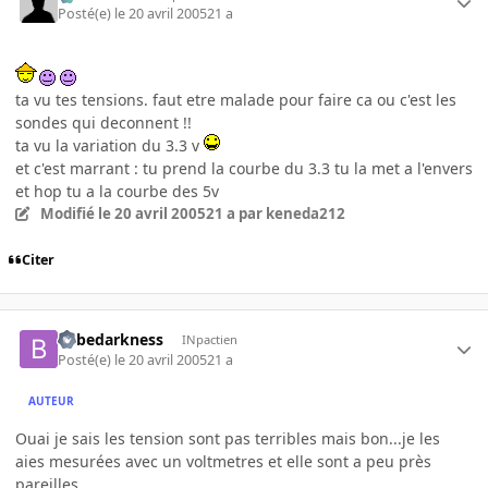
Posté(e)
le 20 avril 2005
21 a
ta vu tes tensions. faut etre malade pour faire ca ou c'est les
sondes qui deconnent !!
ta vu la variation du 3.3 v
et c'est marrant : tu prend la courbe du 3.3 tu la met a l'envers
et hop tu a la courbe des 5v
Modifié
le 20 avril 2005
21 a
par keneda212
Citer
bebedarkness
INpactien
Posté(e)
le 20 avril 2005
21 a
AUTEUR
Ouai je sais les tension sont pas terribles mais bon...je les
aies mesurées avec un voltmetres et elle sont a peu près
pareilles.