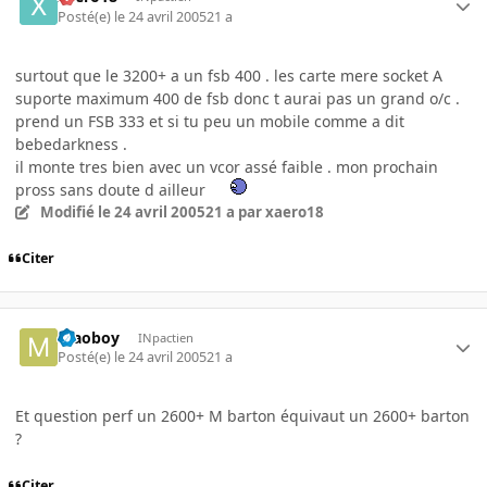
Posté(e)
le 24 avril 2005
21 a
surtout que le 3200+ a un fsb 400 . les carte mere socket A
suporte maximum 400 de fsb donc t aurai pas un grand o/c .
prend un FSB 333 et si tu peu un mobile comme a dit
bebedarkness .
il monte tres bien avec un vcor assé faible . mon prochain
pross sans doute d ailleur
Modifié
le 24 avril 2005
21 a
par xaero18
Citer
maoboy
INpactien
Posté(e)
le 24 avril 2005
21 a
Et question perf un 2600+ M barton équivaut un 2600+ barton
?
Citer