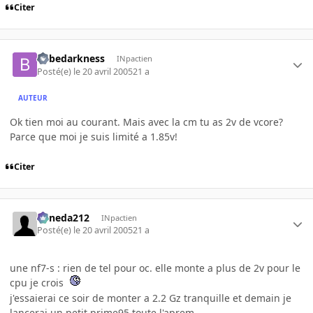
Citer
bebedarkness
INpactien
Posté(e)
le 20 avril 2005
21 a
AUTEUR
Ok tien moi au courant. Mais avec la cm tu as 2v de vcore?
Parce que moi je suis limité a 1.85v!
Citer
keneda212
INpactien
Posté(e)
le 20 avril 2005
21 a
une nf7-s : rien de tel pour oc. elle monte a plus de 2v pour le
cpu je crois
j'essaierai ce soir de monter a 2.2 Gz tranquille et demain je
lancerai un petit prime95 toute l'aprem