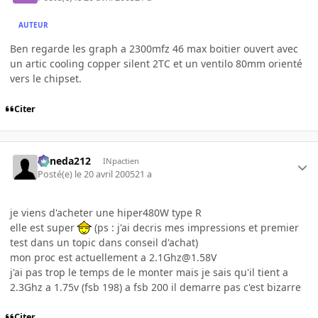
AUTEUR
Ben regarde les graph a 2300mfz 46 max boitier ouvert avec
un artic cooling copper silent 2TC et un ventilo 80mm orienté
vers le chipset.
Citer
keneda212
INpactien
Posté(e)
le 20 avril 2005
21 a
je viens d'acheter une hiper480W type R
elle est super
(ps : j'ai decris mes impressions et premier
test dans un topic dans conseil d'achat)
mon proc est actuellement a 2.1Ghz@1.58V
j'ai pas trop le temps de le monter mais je sais qu'il tient a
2.3Ghz a 1.75v (fsb 198) a fsb 200 il demarre pas c'est bizarre
Citer