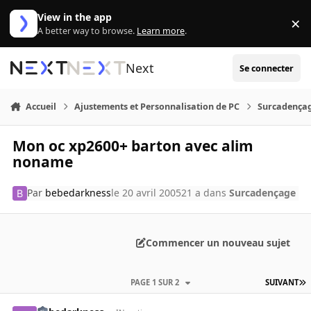
Aller au contenu
View in the app
×
Di
A better way to browse.
Learn more
.
Next
Se connecter
Accueil
Ajustements et Personnalisation de PC
Surcadença
Mon oc xp2600+ barton avec alim
noname
Par
bebedarkness
le 20 avril 2005
21 a
dans
Surcadençage
Commencer un nouveau sujet
PAGE 1 SUR 2
SUIVANT