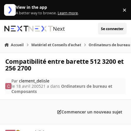
Aller au contenu
View in the app
×
Di
A better way to browse.
Learn more
.
Next
Se connecter
Accueil
Matériel et Conseils d'achat
Ordinateurs de bureau
Compatibilité entre barette 512 3200 et
256 2700
Par
clement_delisle
le 18 avril 2005
21 a
dans
Ordinateurs de bureau et
Composants
Commencer un nouveau sujet