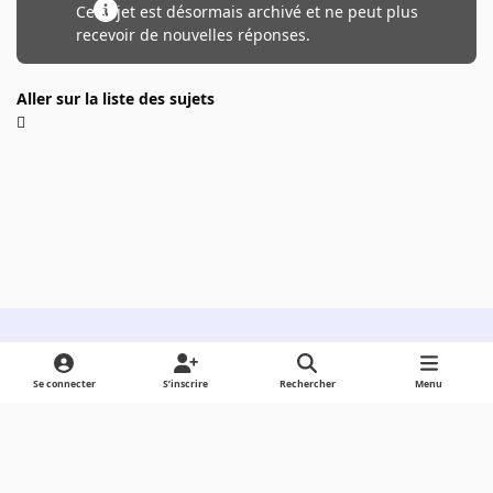
Ce sujet est désormais archivé et ne peut plus
recevoir de nouvelles réponses.
Aller sur la liste des sujets
Light Mode
Dark Mode
System Preference
Se connecter
S’inscrire
Rechercher
Menu
Langue
Cookies
Powered by
Invision Community