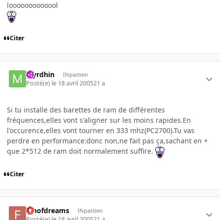
looooooooooool
Citer
Myrdhin
INpactien
Posté(e)
le 18 avril 2005
21 a
Si tu installe des barettes de ram de différentes
fréquences,elles vont s'aligner sur les moins rapides.En
l'occurence,elles vont tourner en 333 mhz(PC2700).Tu vas
perdre en performance:donc non,ne fait pas ça,sachant en +
que 2*512 de ram doit normalement suffire.
Citer
fanofdreams
INpactien
Posté(e)
le 18 avril 2005
21 a