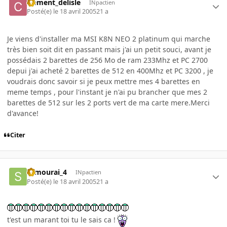
clement_delisle
INpactien
Posté(e)
le 18 avril 2005
21 a
Je viens d'installer ma MSI K8N NEO 2 platinum qui marche
très bien soit dit en passant mais j'ai un petit souci, avant je
possédais 2 barettes de 256 Mo de ram 233Mhz et PC 2700
depui j'ai acheté 2 barettes de 512 en 400Mhz et PC 3200 , je
voudrais donc savoir si je peux mettre mes 4 barettes en
meme temps , pour l'instant je n'ai pu brancher que mes 2
barettes de 512 sur les 2 ports vert de ma carte mere.Merci
d'avance!
Citer
samourai_4
INpactien
Posté(e)
le 18 avril 2005
21 a
t'est un marant toi tu le sais ca !